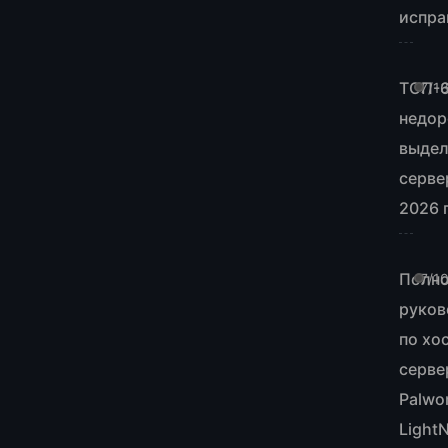
испра
ТОП-
7/1
недор
выде
серве
2026 
Полн
7/1
руков
по хо
серве
Palwor
Light