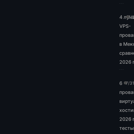
4 луч
8/
VPS-
прова
в Мек
сравн
2026 
6
7/3
прова
вирту
хости
2026 
тесты