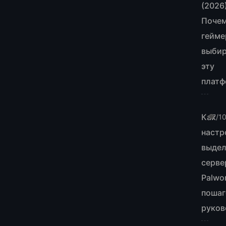
(2026
Поче
гейм
выби
эту
плат
Как
7/1
настр
выде
серве
Palwor
пошаг
руков