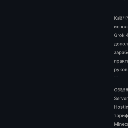
Как
7/1
испол
Grok 
допол
зараб
практ
руков
Обзор
7/1
Serve
Hosti
тари
Minecr