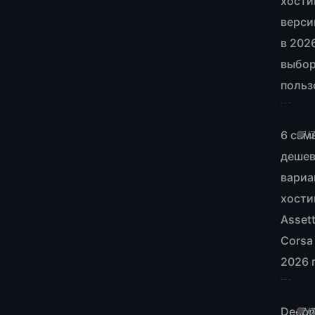
хости
верси
в 202
выбо
польз
6 сам
7/
деше
вариа
хости
Asset
Corsa
2026 
Deepn
7/