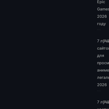
Epic
Games
2026
году
7 луч
7/
сайто
для
просм
аним
легал
2026
7 луч
7/