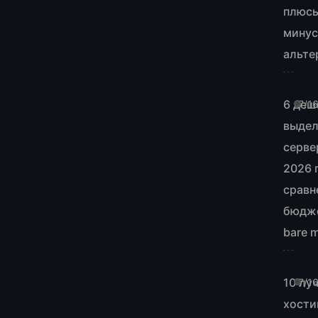
плюсы
минус
альте
6 деш
7/1
выде
серве
2026 
сравн
бюдж
bare m
10 лу
7/1
хости