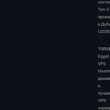
хости
Топ-5
прова
в Дуб
(2026
ТОП-
7/2
Egypt
VPS
Hosti
деше
и
лучш
VPS-
серве