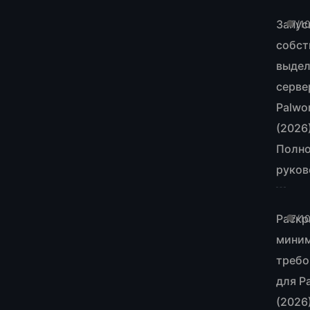
Запус
7/1
собст
выдел
серве
Palwo
(2026
Полн
руков
Раскр
7/1
мини
требо
для P
(2026