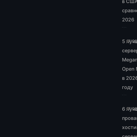
в СШ
сравн
2026
5 луч
7/2
серве
Mega
Open 
в 202
году
6 луч
7/2
прова
хости
серве