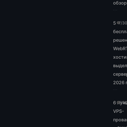
обзо
5
7/3
беспл
реше
WebR
хости
выде
серве
2026 
6 луч
7/3
VPS-
прова