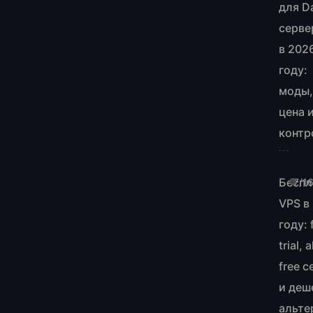
для D
серве
в 202
году:
моды
цена 
контр
Беспл
7/1
VPS в
году: 
trial,
free 
и деш
альте