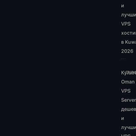
и
лучш
VPS
хости
в Kuwa
2026
Купит
7/2
Oman
VPS
Server
деше
и
лучш