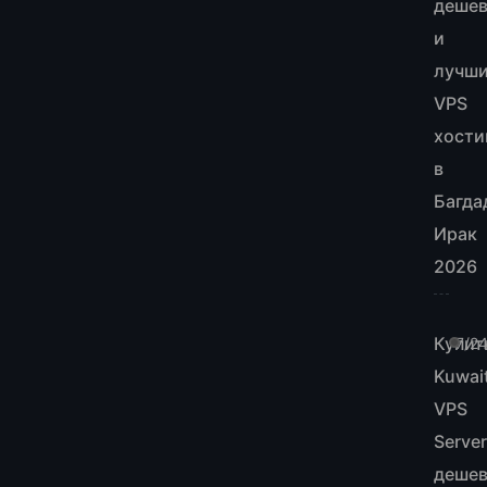
деше
и
лучш
VPS
хости
в
Багда
Ирак
2026
Купит
7/2
Kuwai
VPS
Server
деше