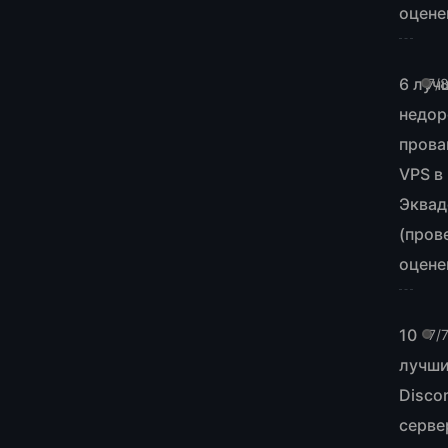
оцене
6 луч
7/
недор
прова
VPS в
Эквад
(пров
оцене
10
7/
лучш
Disco
серве