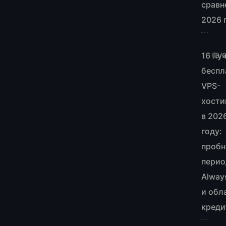
сравн
2026 
16 лу
8/
беспл
VPS-
хости
в 202
году:
проб
перио
Alway
и обл
креди