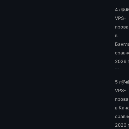
4 луч
8/
VPS-
прова
в
Бангл
сравн
2026 
5 луч
8/
VPS-
прова
в Кан
сравн
2026 