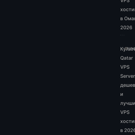
VPS
хости
в Ома
2026
Купит
7/2
Qatar
VPS
Server
деше
и
лучш
VPS
хости
в 202