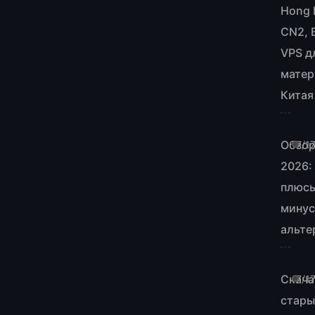
Hong 
CN2, 
VPS д
матер
Китая
Обзо
7/1
2026:
плюсы
минус
альте
Скача
7/1
стары