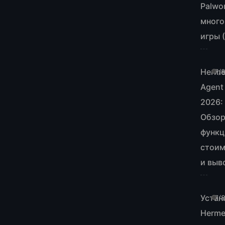
Palwo
много
игры 
Herm
7/
Agent
2026:
Обзор
функц
стоим
и выв
Устан
7/
Herm