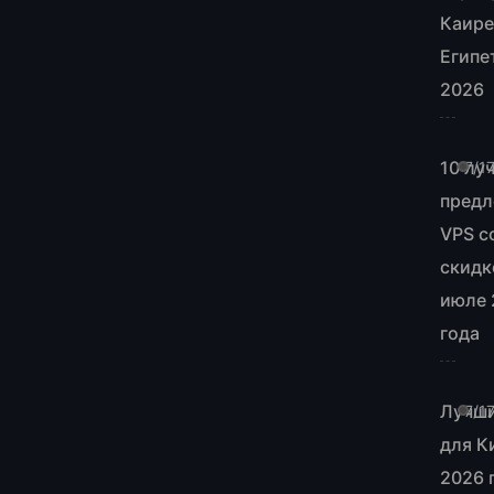
Каире
Египе
2026
10 лу
7/1
пред
VPS с
скидк
июле 
года
Лучш
7/1
для К
2026 