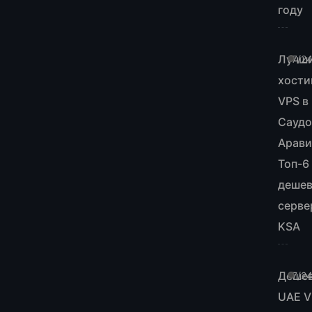
году
Лучш
7/2
хости
VPS в
Саудо
Арави
Топ-6
деше
серве
KSA
Деше
7/2
UAE V