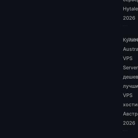
Hytale
2026
Купит
7/2
Austra
VPS
Server
дешев
лучш
VPS
хости
Австр
2026