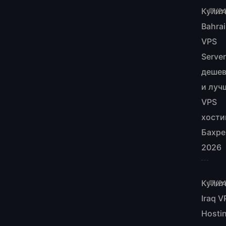
Купит
7/2
Bahra
VPS
Server
деше
и луч
VPS
хости
Бахре
2026
Купит
7/2
Iraq V
Hosti