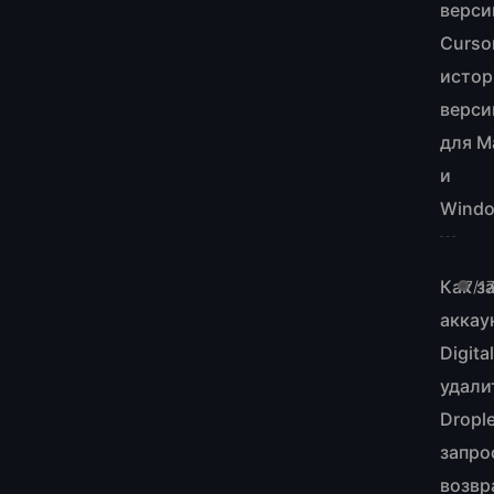
верси
Curso
истор
верси
для M
и
Wind
Как з
7/1
аккау
Digita
удали
Drople
запро
возвр