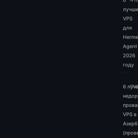
6
лучш
VPS
для
Herm
Agent
2026
году
6 луч
7/
недор
прова
VPS в
Азер
(пров