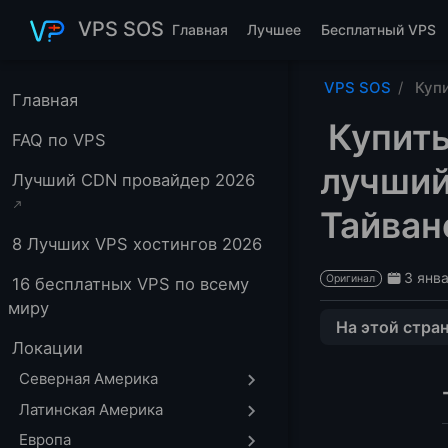
Перейти к основному содержанию
VPS SOS
Главная
Лучшее
Бесплатный VPS
VPS SOS
Купи
Главная
Купить
FAQ по VPS
лучший
Лучший CDN провайдер 2026
Тайван
8 Лучших VPS хостингов 2026
3 янва
Оригинал
16 бесплатных VPS по всему
миру
На этой стра
Локации
Taiwan HiNet VP
Северная Америка
1. Serverfield
Латинская Америка
2. HiNet VPS
Европа
Taiwan BGP VPS