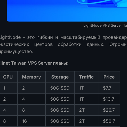
LightNode VPS Server Ta
LightNode - это гибкий и масштабируемый провайде
экзотических центров обработки данных. Огром
преимущество.
Hinet Taiwan VPS Server планы:
CPU
Memory
Storage
Traffic
Price
1
2
50G SSD
1T
$7.7
2
4
50G SSD
1T
$13.7
4
8
50G SSD
2T
$26.7
8
16
50G SSD
2T
$50.7