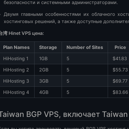
безопасности и системными администраторами.
Двумя главными особенностями их облачного хост
хостинговых решений, а также доступные дополнител
台湾 Hinet VPS цена:
Plan Names
Storage
Number of Sites
Price
HiHosting 1
1GB
5
$41.83
HiHosting 2
2GB
5
$55.73
HiHosting 3
3GB
5
$69.77
HiHosting 4
4GB
5
$83.66
Taiwan BGP VPS, включает Taiwan
Если вы хотите арендовать дешевый BGP VPS хостинг 