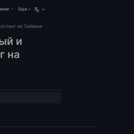
ания
Еще
хостинг на Тайване
ый и
г на