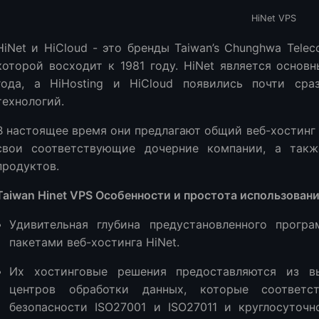
HiNet VPS
HiNet и HiCloud - это бренды Taiwan’s Chunghwa Tele
которой восходит к 1981 году. HiNet является основ
года, а HiHosting и HiCloud появились почти сра
технологий.
В настоящее время они предлагают общий веб-хостинг 
свои соответствующие дочерние компании, а такж
продуктов.
Taiwan Hinet VPS Особенности и простота использовани
Удивительная глубина предустановленного програ
пакетами веб-хостинга HiNet.
Их хостинговые решения предоставляются из вы
центров обработки данных, которые соответс
безопасности ISO27001 и ISO27011 и круглосуточ