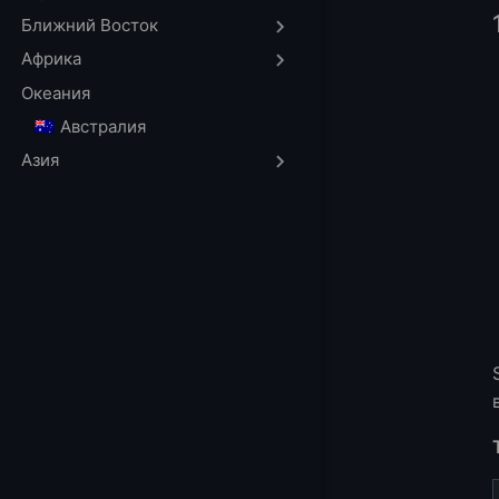
1. LightNode
Ближний Восток
2. Taiwan Web H
Африка
HINET - Купоны
Океания
FAQs
🇦🇺 Австралия
Когда лучше все
Азия
Что такое VPS?
В чем разница 
Нужен ли вам 
Как выбрать лу
More FAQ
More VPS hostin
More Locations 