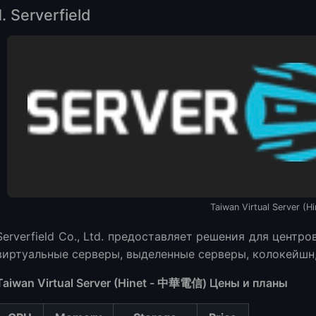
1. Serverfield
osting
 и предложения
го переходить на Taiwan Hinet nat VPS Hosting?
между управляемым и неуправляемым VPS Hosting?
выделенный сервер?
чший VPS?
g providers
Taiwan Virtual Server (Hi
VPS hosting providers
Serverfield Co., Ltd. предоставляет решения для центр
виртуальные серверы, выделенные серверы, колокейшн,
Taiwan Virtual Server (Hinet - 中華電信) Цены и планы