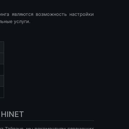
инга являются возможность настройки
ьные услуги.
 HINET
на Тайване, мы рекомендуем следующих