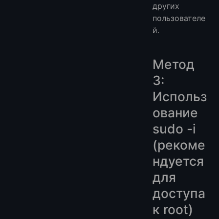
других
пользователе
й.
Метод
3:
Использ
ование
sudo -i
(рекоме
ндуется
для
доступа
к root)