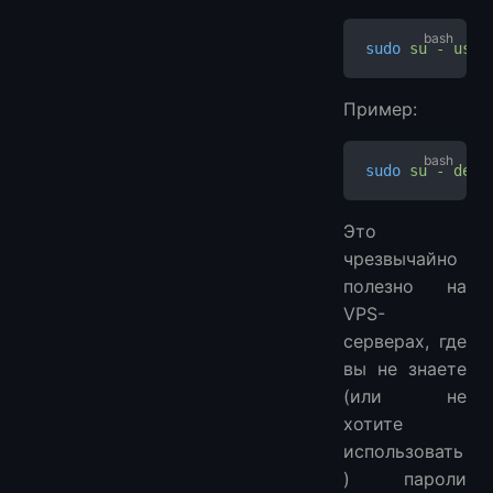
sudo
 su
 -
 user
Пример:
sudo
 su
 -
 depl
Это
чрезвычайно
полезно на
VPS-
серверах, где
вы не знаете
(или не
хотите
использовать
) пароли