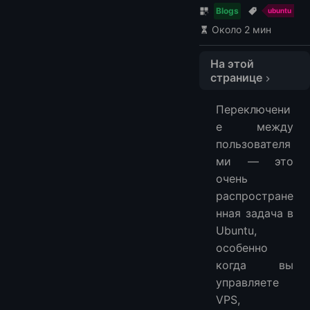
Blogs
ubuntu
Около 2 мин
На этой
странице
Почему вам может понадобиться переключение пользователей в Ubuntu
Переключени
Метод 1: Переключение пользователя с помощью su
е между
Основной синтаксис
пользователя
Метод 2: Переключение пользователя с помощью sudo su (наиболее распространенный в Ubuntu)
ми — это
Метод 3: Использование sudo -i (рекомендуется для доступа к root)
очень
Метод 4: Временное переключение пользователя для одной команды
распростране
нная задача в
Метод 5: Переключение пользователей в Ubuntu Desktop (GUI)
Ubuntu,
Распространенные ошибки, которых следует избегать
особенно
Часто задаваемые вопросы:
когда вы
управляете
VPS,