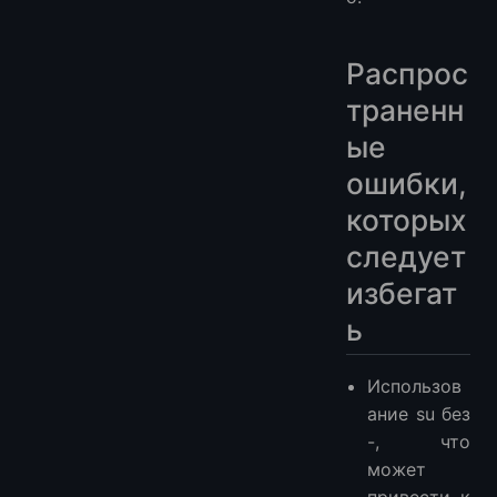
Распрос
траненн
ые
ошибки,
которых
следует
избегат
ь
Использов
ание su без
-, что
может
привести к