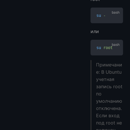
su
 -
или
su
 root
Примечани
е: В Ubuntu
учетная
запись root
по
умолчанию
отключена.
Если вход
под root не
включен,