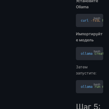
Установите
Ollama
curl
 -fsSL
 htt
Импортируйт
е модель
ollama
 create
 
Затем
запустите:
ollama
 run
 mym
Шаг 5: