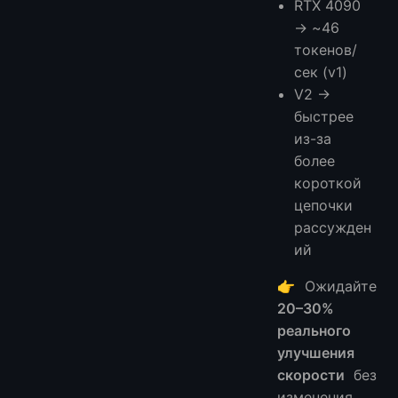
RTX 4090
→ ~46
токенов/
сек (v1)
V2 →
быстрее
из-за
более
короткой
цепочки
рассужден
ий
👉 Ожидайте
20–30%
реального
улучшения
скорости
без
изменения