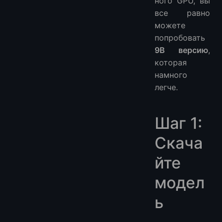
ного GPU, вы
все равно
можете
попробовать
9B версию
,
которая
намного
легче.
Шаг 1:
Скача
йте
модел
ь