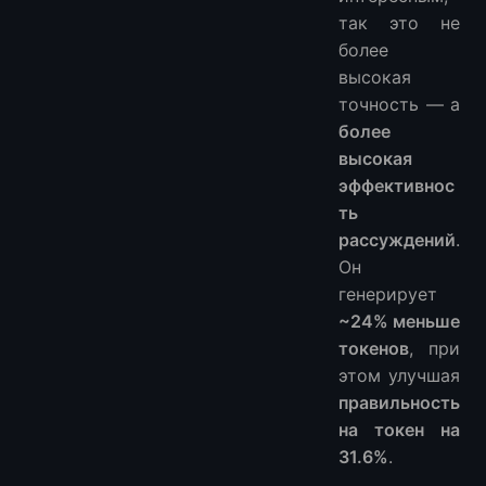
так это не
4. Могу ли я использовать это для программирования агентов?
более
5. LM Studio против Ollama против llama.cpp — что мне выбрать?
высокая
6. Нужен ли мне 4090?
точность — а
7. Подходит ли эта модель для продакшена?
более
высокая
эффективнос
ть
рассуждений
.
Он
генерирует
~24% меньше
токенов
, при
этом улучшая
правильность
на токен на
31.6%
.