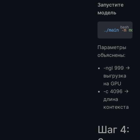
Запустите
модель
./main
 -m
 mode
Параметры
объяснены:
-ngl 999 →
выгрузка
на GPU
-c 4096 →
длина
контекста
Шаг 4: