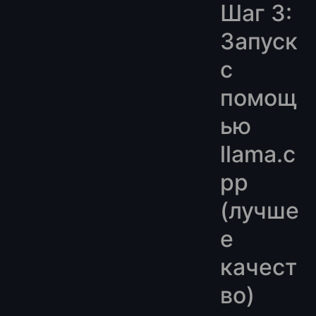
Шаг 3:
Запуск
с
помощ
ью
llama.c
pp
(лучше
е
качест
во)