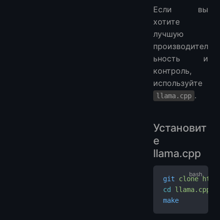
Если вы
хотите
лучшую
производител
ьность и
контроль,
используйте
.
llama.cpp
Установит
е
llama.cpp
git
 clone
 http
cd
 llama.cpp
make