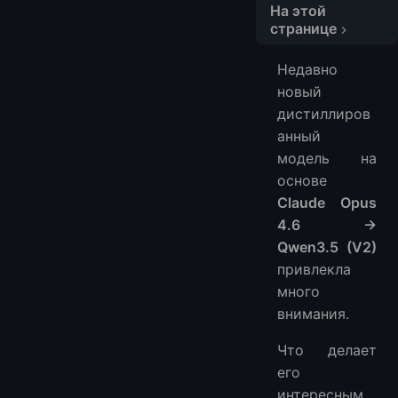
На этой
странице
Минимальное оборудование
Недавно
Установите LM Studio
новый
Загрузите модель
дистиллиров
Начните общение
анный
Установите llama.cpp
модель на
Почему это работает
основе
Claude Opus
Ожидания по производительности
4.6 →
Когда следует использовать эту модель?
Qwen3.5 (V2)
Следует ли запускать ее локально или на VPS?
привлекла
Что мне в этом нравится
много
Заключительные мысли
внимания.
Часто задаваемые вопросы
1. Могу ли я запустить эту модель без GPU?
Что делает
2. Какое лучшее квантование?
его
интересным,
3. Является ли V2 лучше, чем V1?