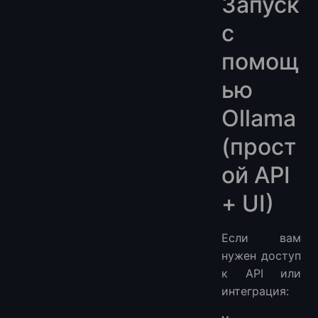
Запуск
с
помощ
ью
Ollama
(прост
ой API
+ UI)
Если вам
нужен доступ
к API или
интеграция: