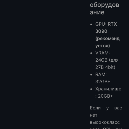
оборудов
ание
GPU:
RTX
3090
(рекоменд
уется)
VRAM:
24GB (для
27B 4bit)
RAM:
32GB+
Хранилище
: 20GB+
Если у вас
нет
высококласс