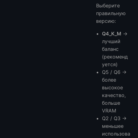
Выберите
правильную
версию:
Q4_K_M
→
лучший
баланс
(рекоменд
уется)
Q5 / Q6 →
более
высокое
качество,
больше
VRAM
Q2 / Q3 →
меньшее
использова