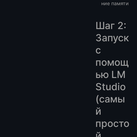
ние памяти
Шаг 2:
Запуск
с
помощ
ью LM
Studio
(самы
й
просто
й