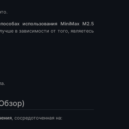
это.
ей)
способах использования MiniMax M2.5
лучше в зависимости от того, являетесь
а.
 Обзор)
и)
чения
, сосредоточенная на:
ровня)