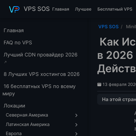
Перейти к основному содержанию
VPS SOS
Главная
Лучшее
Бесплатный VPS
VPS SOS
Min
Главная
Как Ис
FAQ по VPS
в 2026
Лучший CDN провайдер 2026
Действ
8 Лучших VPS хостингов 2026
13 февраля 2026
16 бесплатных VPS по всему
миру
На этой стра
Локации
Что Такое Mini
Северная Америка
Метод 1 — Испо
Латинская Америка
Как это обычно
Европа
Лучше всего дл