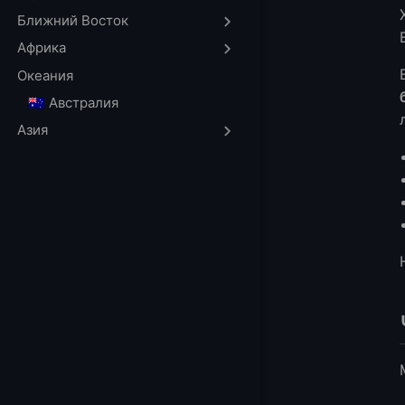
Плюсы
Ближний Восток
Минусы
Африка
Метод 2 — Дост
Океания
Типичные шаги
🇦🇺 Австралия
Лучше всего дл
Азия
Плюсы
Минусы
Метод 3 — Кред
Где искать
Метод 4 — Бесп
Примеры случа
Компромисс
Какой Бесплат
Реальный Совет
Запуск Рабочих
Один Практичес