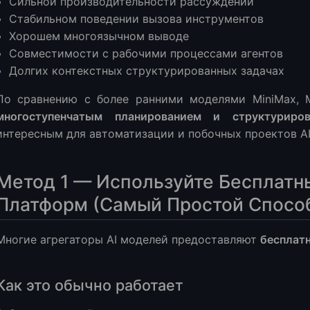
Сильной производительности рассуждений
мые Вопросы
Стабильном поведении вызова инструментов
niMax M2.5 для кодирования?
Хорошем многоязычном выводе
тить его локально?
Совместимости с рабочими процессами агентов
бесплатного использования для реальных проектов?
Долгих контекстных структурированных задачах
есплатные кредиты?
По сравнению с более ранними моделями MiniMax, M
iMax M2.5 для AI агентов?
многоступенчатым планированием и структуриро
е Мысли
интересным для автоматизации и побочных проектов AI
Метод 1 — Используйте Бесплатны
Платформ (Самый Простой Спосо
Многие агрегаторы AI моделей предоставляют
бесплат
Как это обычно работает