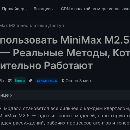
Провайдеры
Локации
CDN с оплатой по мере использов
iMax M2.5 Бесплатный Доступ
пользовать MiniMax M2.5
 — Реальные Методы, Ко
ительно Работают
 г.
Около 3 мин
Блоги
MiniMax M2.5
нице
Max M2.5 (Краткий Обзор)
AI модели становятся все сильнее с каждым кварталом,
льзуйте Бесплатные Кредиты от AI Платформ (Самый Простой 
MiniMax M2.5 — одна из новых моделей, на которую 
 работает
задач рассуждений, рабочих процессов агентов и гене
я