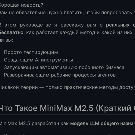
Хорошая новость?
Вам не обязательно нужно платить, чтобы попробовать 
уп к Пробной Версии для Разработчиков (Лучший для Создател
В этом руководстве я расскажу вам о
реальных 
бесплатно
, как работает каждый метод и какой из них 
я
ли вы:
Просто тестирующим
Создающим AI инструменты
иты на Хакатонах / Образовательных Мероприятиях
Запускающим автоматизацию побочного бизнеса
Разворачивающим рабочие процессы агентов
латное Использование через Платформы AI Агентов
Никакой теории — только практические методы доступ
ев использования
ный Метод Выбрать?
Что Такое MiniMax M2.5 (Краткий
: Бесплатно Хорошо — Но Стабильность Имеет Значение
 Нагрузок MiniMax M2.5 Дешево (Реальная Стратегия Настройк
MiniMax M2.5 разработан как
модель LLM общего назна
кий Выбор VPS (Если Вы Перейдете За Пределы Бесплатного У