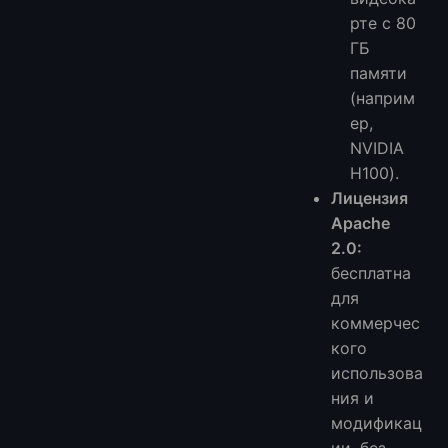
рте с 80
ГБ
памяти
(наприм
ер,
NVIDIA
H100).
Лицензия
Apache
2.0:
бесплатна
для
коммерчес
кого
использова
ния и
модификац
ии, без