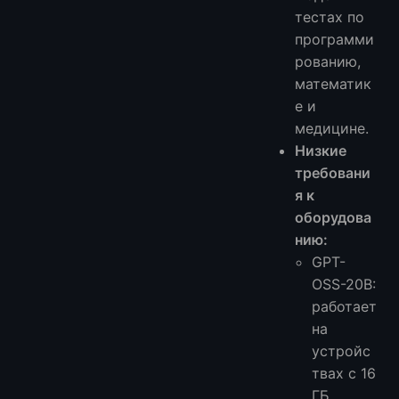
тестах по
программи
рованию,
математик
е и
медицине.
Низкие
требовани
я к
оборудова
нию:
GPT-
OSS-20B:
работает
на
устройс
твах с 16
ГБ