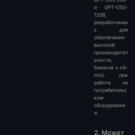
и GPT-OSS-
120B,
разработанны
х для
обеспечения
высокой
производител
ьности,
близкой к o4-
mini, при
работе на
потребительс
ком
оборудовани
и.
2. Может