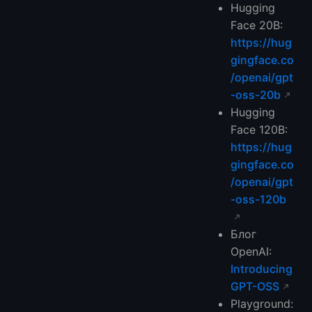
Hugging
Face 20B:
https://hug
gingface.co
/openai/gpt
-oss-20b
Hugging
Face 120B:
https://hug
gingface.co
/openai/gpt
-oss-120b
Блог
OpenAI:
Introducing
GPT-OSS
Playground: