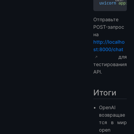
uvicorn
 app:ap
Отправьте
POST-запрос
на
http://localho
st:8000/chat
для
тестирования
API.
Итоги
OpenAI
возвращае
тся в мир
open