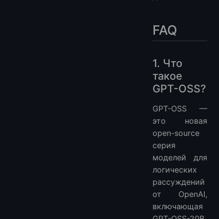
FAQ
1. Что
такое
GPT-OSS?
GPT-OSS —
это новая
open-source
серия
моделей для
логических
рассуждений
от OpenAI,
включающая
GPT-OSS-20B