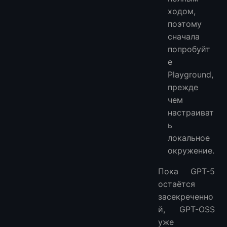
ходом,
поэтому
сначала
попробуйт
е
Playground,
прежде
чем
настраиват
ь
локальное
окружение.
Пока GPT-5
остаётся
засекреченно
й, GPT-OSS
уже