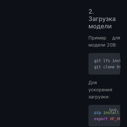
2.
Загрузка
модели
Пример для
модели 20B:
git lfs instal
git clone http
Для
ускорения
загрузки:
pip
 install
 hf
export
 HF_HUB_