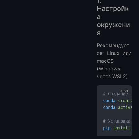
1.
Настройк
а
окружени
я
Рекомендует
ся: Linux или
macOS
(Windows
через WSL2).
# Создание Pyt
conda
 create
 -
conda
 activate
# Установка за
pip
 install
 to