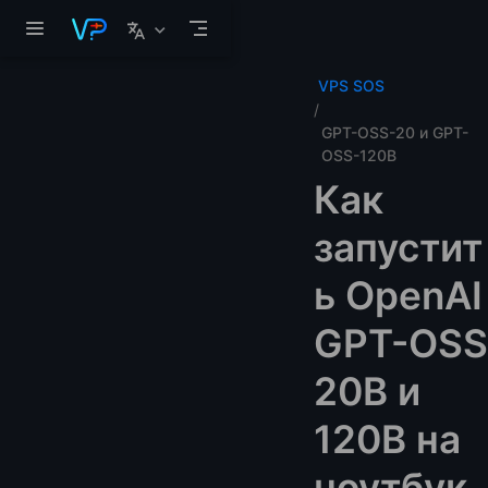
Перейти к основному содержанию
VPS SOS
GPT-OSS-20 и GPT-
OSS-120B
Как
запустит
ь OpenAI
GPT-OSS
20B и
120B на
ноутбук