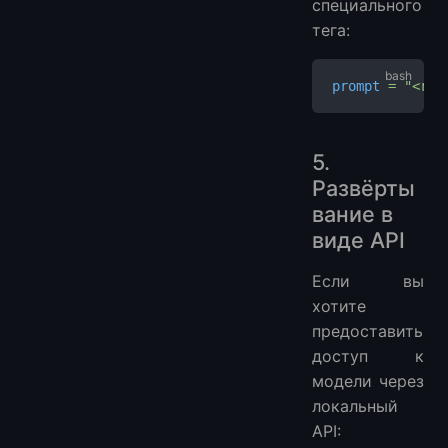
специального
тега:
prompt
 =
 "<rea
5.
Развёрты
вание в
виде API
Если вы
хотите
предоставить
доступ к
модели через
локальный
API: