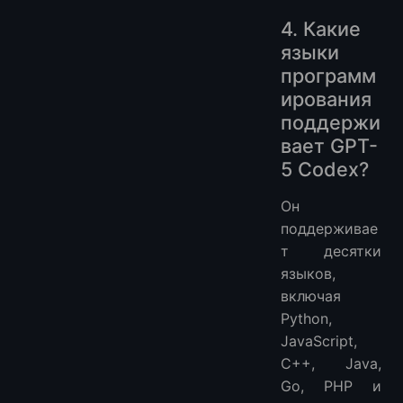
4. Какие
языки
программ
ирования
поддержи
вает GPT-
5 Codex?
Он
поддерживае
т десятки
языков,
включая
Python,
JavaScript,
C++, Java,
Go, PHP и