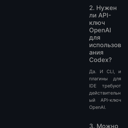
2. Нужен
ли API-
ключ
OpenAI
для
использов
ания
Codex?
Да. И CLI, и
плагины для
IDE требуют
действительн
ый API-ключ
OpenAI.
3. Можно