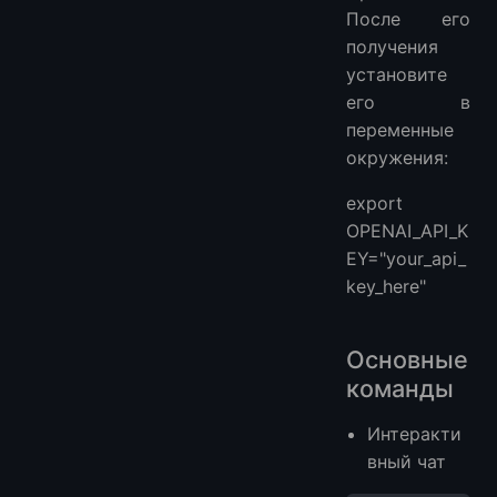
После его
получения
установите
его в
переменные
окружения:
export
OPENAI_API_K
EY="your_api_
key_here"
Основные
команды
Интеракти
вный чат