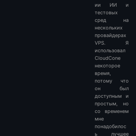
ии ИИ и
4️⃣ Linode (Akamai Cloud)
тестовых
Плюсы
сред на
Минусы
нескольких
5️⃣ Hetzner Cloud
провайдерах
Плюсы
VPS. Я
Минусы
использовал
6️⃣ Contabo
CloudCone
Плюсы
некоторое
время,
Минусы
потому что
Как я лично выбираю между ними
он был
Часто задаваемые вопросы
доступным и
Какова лучшая альтернатива CloudCone?
простым, но
Какой VPS-провайдер лучше всего подходит для новичков?
со временем
Является ли почасовая оплата лучше, чем ежемесячная оплата VPS?
мне
Являются ли дешевые провайдеры VPS надежными?
понадобилос
Должен ли я хостить производственные приложения на бюджетных VPS?
ь лучшее