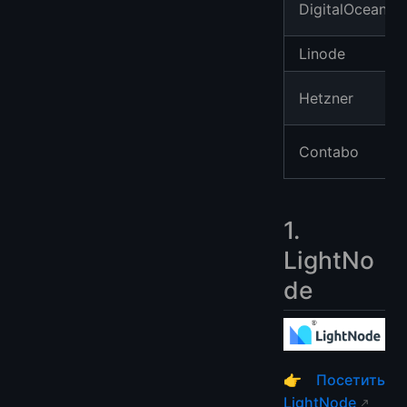
DigitalOcean
Linode
Hetzner
Contabo
1.
LightNo
de
👉
Посетить
LightNode