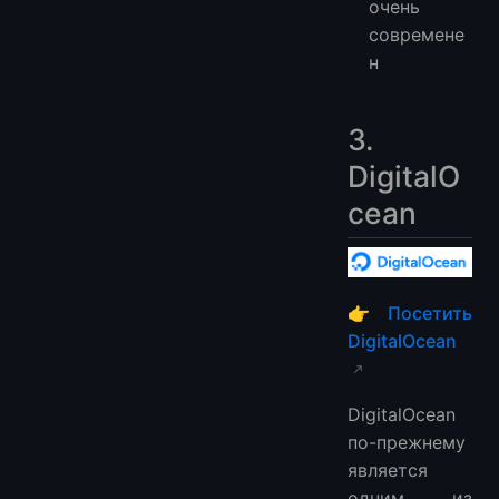
очень
современе
н
3.
DigitalO
cean
👉
Посетить
DigitalOcean
DigitalOcean
по-прежнему
является
одним из