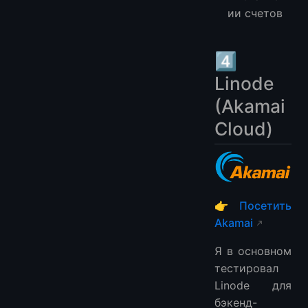
ии счетов
4️⃣
Linode
(Akamai
Cloud)
👉
Посетить
Akamai
Я в основном
тестировал
Linode для
бэкенд-