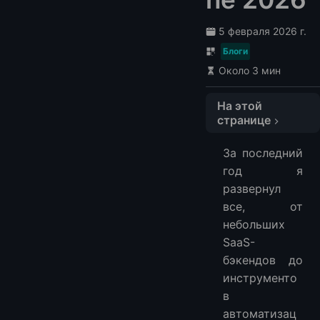
5 февраля 2026 г.
Блоги
Около 3 мин
На этой
странице
Быстрая таблица сравнения (с точки зрения реального использования)
За последний
1. LightNode
год я
Плюсы
развернул
Минусы
все, от
2. Vultr
небольших
Плюсы
SaaS-
бэкендов до
Минусы
инструменто
3. DigitalOcean
в
Плюсы
автоматизац
Минусы