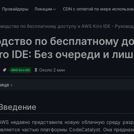
Провайдеры
Локации
CDN с оплатой по мере использов
водство по бесплатному доступу к AWS Kiro IDE - Руковод
дство по бесплатному до
ro IDE: Без очереди и ли
.
Около 2 мин
AWS Kiro IDE
нице
o IDE?
Введение
 доступ к Kiro IDE без очереди
ация аккаунта AWS
AWS недавно представила новую облачную среду раз
в консоль CodeCatalyst
является частью платформы CodeCatalyst. Она предназ