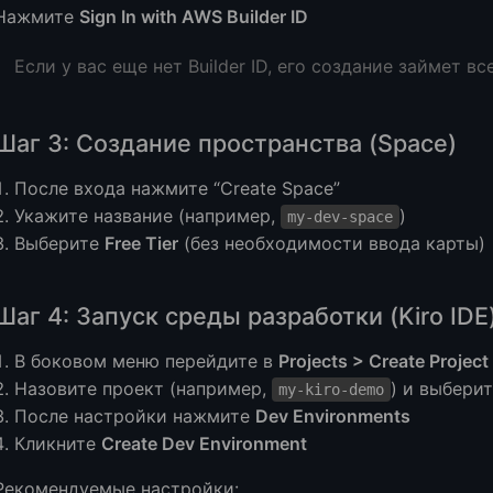
Нажмите
Sign In with AWS Builder ID
Если у вас еще нет Builder ID, его создание займет вс
Шаг 3: Создание пространства (Space)
После входа нажмите “Create Space”
Укажите название (например,
)
my-dev-space
Выберите
Free Tier
(без необходимости ввода карты)
Шаг 4: Запуск среды разработки (Kiro IDE
В боковом меню перейдите в
Projects > Create Project
Назовите проект (например,
) и выберит
my-kiro-demo
После настройки нажмите
Dev Environments
Кликните
Create Dev Environment
Рекомендуемые настройки: