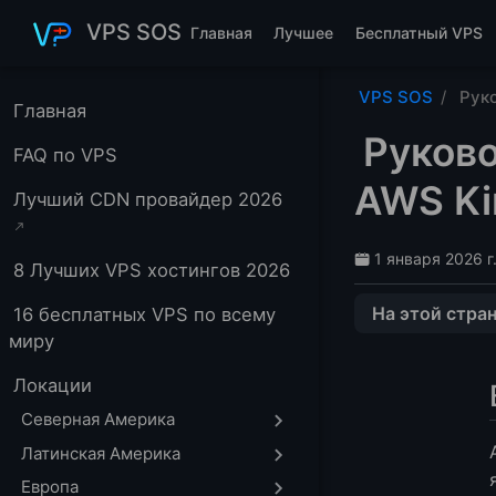
Перейти к основному содержанию
VPS SOS
Главная
Лучшее
Бесплатный VPS
VPS SOS
Руко
Главная
Руково
FAQ по VPS
AWS Ki
Лучший CDN провайдер 2026
1 января 2026 г
8 Лучших VPS хостингов 2026
На этой стра
16 бесплатных VPS по всему
миру
Введение
🧰 Что такое Kir
Локации
🔓 Как получить
Северная Америка
Шаг 1: Регистр
Латинская Америка
Шаг 2: Переход 
Европа