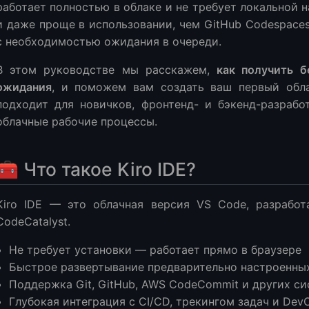
е пространства (Space)
работает полностью в облаке и не требует локальной н
реды разработки (Kiro IDE)
и даже проще в использовании, чем GitHub Codespaces
вать Kiro IDE
с необходимостью ожидания в очереди.
ие кода
В этом руководстве мы расскажем,
как получить б
ожения в облаке
ожидания
, и поможем вам создать ваш первый обл
но: Настройка деплоя
подходит для новичков, фронтенд- и бэкенд-разработ
аты (общее время настройки)
облачные рабочие процессы.
ые вопросы (FAQ)
латна?
🧰 Что такое Kiro IDE?
ичается от AWS Cloud9?
пользовать GitHub?
Kiro IDE — это облачная версия VS Code, разрабо
 и фреймворки поддерживаются?
CodeCatalyst.
сылки
Не требует установки — работает прямо в браузере
Быстрое развертывание предварительно настроенны
Поддержка Git, GitHub, AWS CodeCommit и других с
Глубокая интеграция с CI/CD, трекингом задач и De