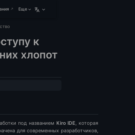
ания
Еще
ство
ступу к
шних хлопот
работки под названием
Kiro IDE
, которая
начена для современных разработчиков,