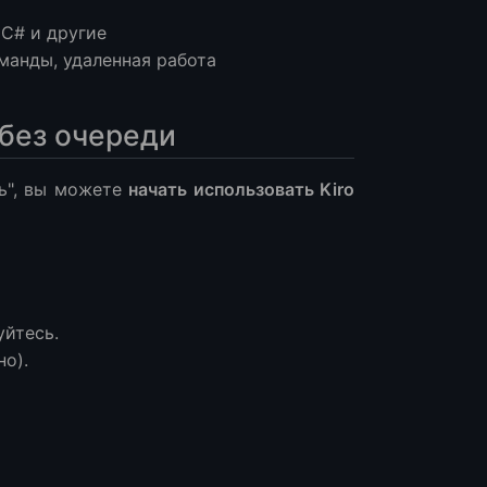
, C# и другие
манды, удаленная работа
 без очереди
ь", вы можете
начать использовать Kiro
уйтесь.
но).