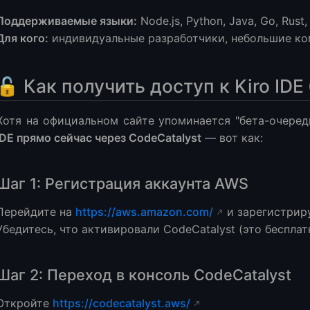
Поддерживаемые языки:
Node.js, Python, Java, Go, Rust
Для кого:
индивидуальные разработчики, небольшие ко
🔓 Как получить доступ к Kiro IDE
Хотя на официальном сайте упоминается "бета-очеред
IDE прямо сейчас через CodeCatalyst
— вот как:
Шаг 1: Регистрация аккаунта AWS
Перейдите на
https://aws.amazon.com/
и зарегистрир
Убедитесь, что активировали CodeCatalyst (это бесплат
Шаг 2: Переход в консоль CodeCatalyst
Откройте
https://codecatalyst.aws/