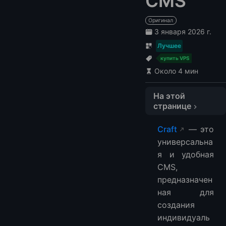
CMS
Оригинал
3 января 2026 г.
Лучшее
купить VPS
Около 4 мин
На этой
странице
Сравните лучших провайдеров хостинга для Craft CMS
Craft
— это
1. Cloudzy
универсальна
2. LightNode
я и удобная
3. A2 Hosting
CMS,
FAQ
предназначен
Что такое Craft CMS?
ная для
создания
Является ли Craft CMS тем же самым, что и WordPress?
индивидуаль
Для кого предназначен Craft CMS?