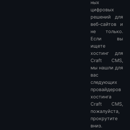
ных
Является ли Craft CMS PHP?
цифровых
Почему Craft CMS лучше, чем WordPress?
решений для
Сколько веб-сайтов используют Craft CMS?
веб-сайтов и
В чем разница между Craft CMS и Drupal?
не только.
Больше FAQ
Если вы
ищете
хостинг для
Craft CMS,
мы нашли для
вас
следующих
провайдеров
хостинга
Craft CMS,
пожалуйста,
прокрутите
вниз.