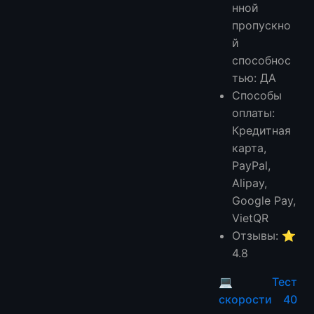
нной
пропускно
й
способнос
тью: ДА
Способы
оплаты:
Кредитная
карта,
PayPal,
Alipay,
Google Pay,
VietQR
Отзывы: ⭐
4.8
💻
Тест
скорости 40