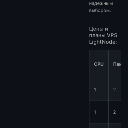
надежным
выбором.
Цены и
планы VPS
LightNode:
CPU
Памят
1
2
1
2