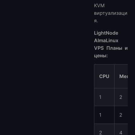
KVM
виртуализаци
я.
LightNode
AlmaLinux
VPS Планы и
цены:
CPU
Memo
1
2
1
2
2
4