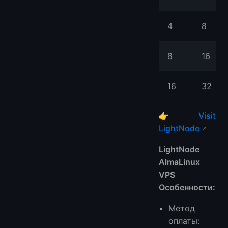
4
8
8
16
16
32
👉
Visit
LightNode
LightNode
AlmaLinux
VPS
Особенности:
Метод
оплаты: