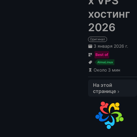
x VPS
хостинг
2026
Оригинал
3 января 2026 г.
Best of
AlmaLinux
Около 3 мин
На этой
странице
1. VPSServer: $7.99/месяц
2. LightNode: $7.7/месяц
3. Cloudzy: $9.95/месяц
FAQs
1. Что такое AlmaLinux?