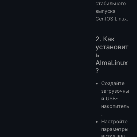
стабильного
выпуска
CentOS Linux.
2. Как
установит
ь
AlmaLinux
?
Создайте
загрузочны
й USB-
накопитель
.
Настройте
параметры
BIOS/UEFI.