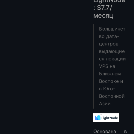
: $7.7/
месяц
Большинст
во дата-
центров,
выдающие
ся локации
VPS на
Ближнем
Востоке и
в Юго-
Восточной
Азии
Основана в