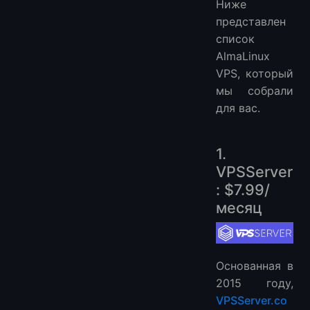
Ниже
2. Как установить AlmaLinux?
представлен
More FAQ
список
More VPS Hosting Providers
AlmaLinux
More Server Image VPS Hosting Providers
VPS, который
мы собрали
для вас.
1.
VPSServer
: $7.99/
месяц
Основанная в
2015 году,
VPSServer.co