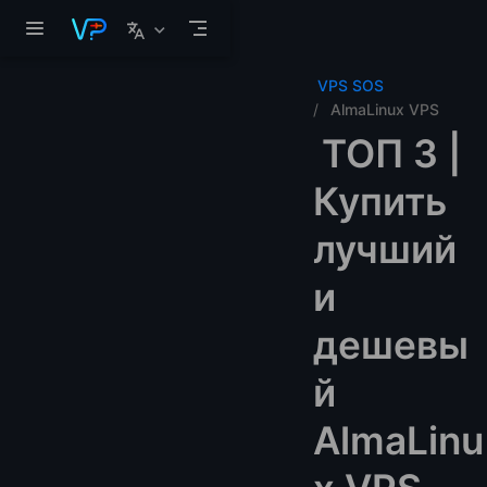
Перейти к основному содержанию
VPS SOS
AlmaLinux VPS
ТОП 3 |
Купить
лучший
и
дешевы
й
AlmaLinu