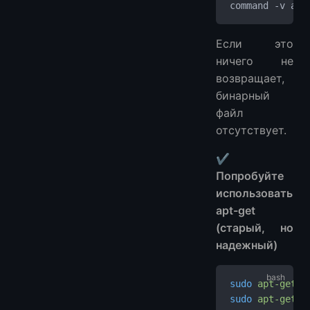
command -v apt
Если это
ничего не
возвращает,
бинарный
файл
отсутствует.
✔
Попробуйте
использовать
apt-get
(старый, но
надежный)
sudo
 apt-get
 u
sudo
 apt-get
 i