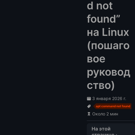
d not
found”
на Linux
(пошаго
вое
руковод
ство)
3 января 2026 г.
apt command not found
Около 2 мин
На этой
странице