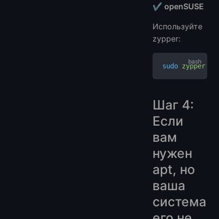
✔ openSUSE
Используйте
zypper:
sudo
 zypper
 in
Шаг 4:
Если
вам
нужен
apt, но
ваша
система
его не