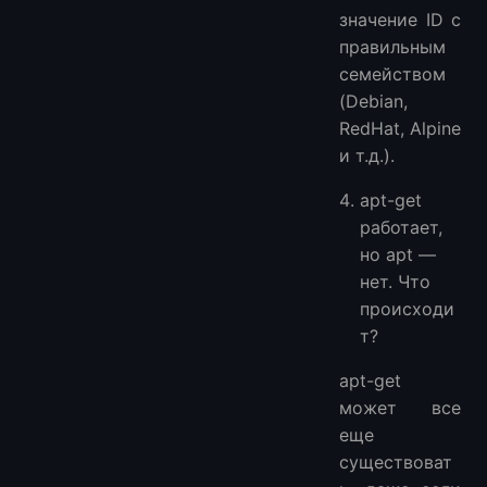
значение ID с
правильным
семейством
(Debian,
RedHat, Alpine
и т.д.).
apt-get
работает,
но apt —
нет. Что
происходи
т?
apt-get
может все
еще
существоват