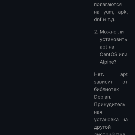
полагаются
на yum, apk,
dnf и т.д.
Можно ли
установить
apt на
CentOS или
Alpine?
Нет. apt
зависит от
библиотек
Debian.
Принудитель
ная
установка на
другой
дистрибутив