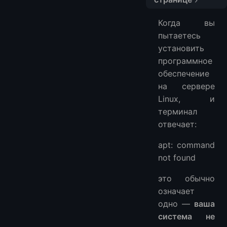
Что на самом деле означает ошибка
Когда вы
Шаг 1: Определите ваш дистрибутив Linux
пытаетесь
Шаг 2: Если вы на Ubuntu/Debian, но apt не работает
установить
Шаг 3: Если вы не на системе Debian (самый распространенный случай)
программное
Шаг 4: Если вам нужен apt, но ваша система его не поддерживает
обеспечение
Шаг 5: Частые сценарии из реальной жизни
на сервере
Linux, и
Практические советы
терминал
Часто задаваемые вопросы
отвечает:
apt: command
not found
это обычно
означает
одно —
ваша
система не