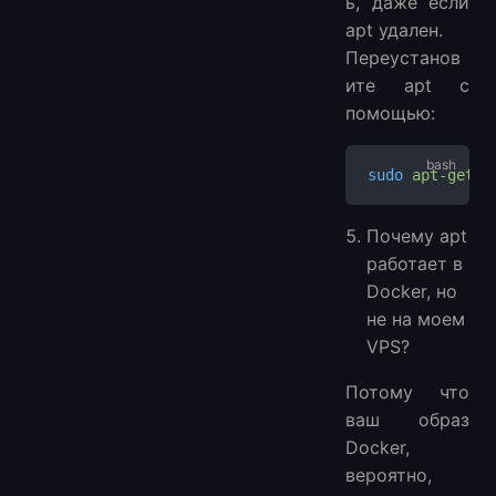
ь, даже если
apt удален.
Переустанов
ите apt с
помощью:
sudo
 apt-get
 i
Почему apt
работает в
Docker, но
не на моем
VPS?
Потому что
ваш образ
Docker,
вероятно,