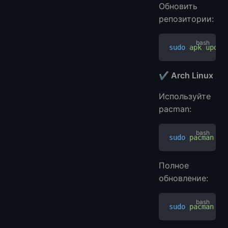
Обновить
репозитории:
sudo
 apk
 updat
✔ Arch Linux
Используйте
pacman:
sudo
 pacman
 -S
Полное
обновление:
sudo
 pacman
 -S