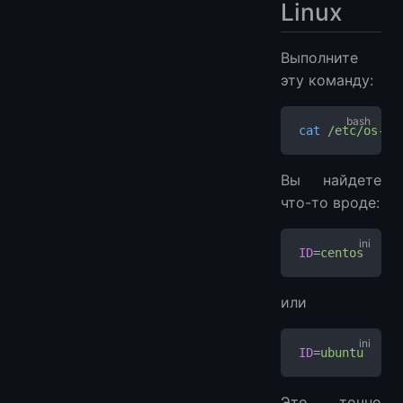
Linux
Выполните
эту команду:
cat
 /etc/os-re
Вы найдете
что-то вроде:
ID
=
centos
или
ID
=
ubuntu
Это точно