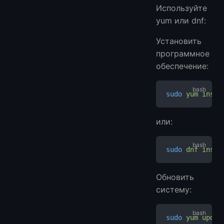
Используйте
yum или dnf:
Установить
программное
обеспечение:
sudo
 yum
 insta
или:
sudo
 dnf
 insta
Обновить
систему:
sudo
 yum
 updat