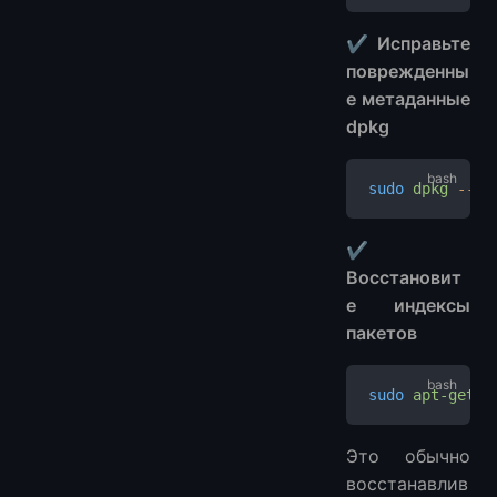
✔ Исправьте
поврежденны
е метаданные
dpkg
sudo
 dpkg
 --co
✔
Восстановит
е индексы
пакетов
sudo
 apt-get
 -
Это обычно
восстанавлив