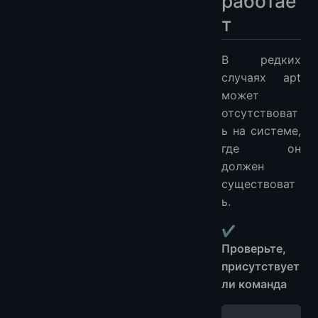
работае
т
В редких
случаях apt
может
отсутствоват
ь на системе,
где он
должен
существоват
ь.
✔
Проверьте,
присутствует
ли команда