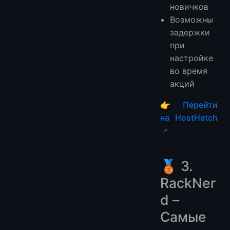
новичков
Возможны
задержки
при
настройке
во время
акций
👉
Перейти
на HostHatch
🥉 3.
RackNer
d –
Самые