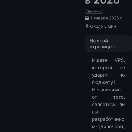
Оригинал
1 января 2026 г.
Около 3 мин
На этой
странице
🔍 Сравнительная таблица VPS-хостингов
Ищете VPS,
🥇 1. LightNode – Гибкий VPS с почасовой оплатой
который не
🥈 2. HostHatch – Доступный и производительный
ударит по
🥉 3. RackNerd – Самые дешевые долгосрочные тарифы
бюджету?
4. Vultr – Платформа для разработчиков
Независимо
5. InterServer – Цены не повышаются никогда
от того,
являетесь ли
6. Contabo – Щедрые ресурсы за свою цену
вы
🤔 Частые вопросы
разработчико
Какой самый дешевый VPS-хостинг?
м-одиночкой,
Какой VPS-хостинг лучший?