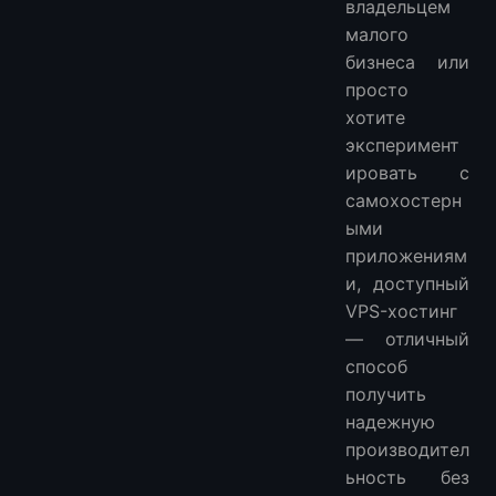
владельцем
Сколько стоит VPS-хостинг?
малого
Есть ли хорошие бесплатные VPS?
бизнеса или
просто
хотите
эксперимент
ировать с
самохостерн
ыми
приложениям
и, доступный
VPS-хостинг
— отличный
способ
получить
надежную
производител
ьность без