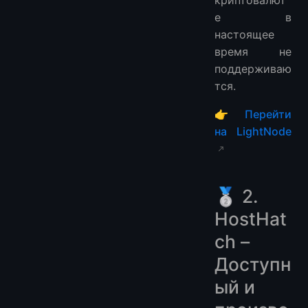
е в
настоящее
время не
поддерживаю
тся.
👉
Перейти
на LightNode
🥈 2.
HostHat
ch –
Доступн
ый и