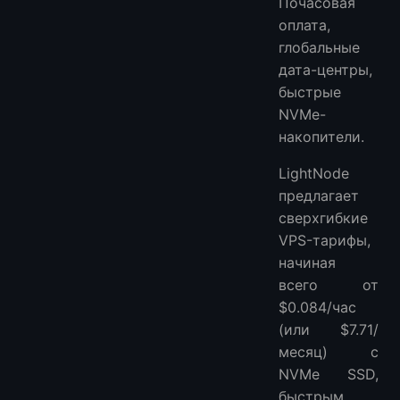
Почасовая
оплата,
глобальные
дата-центры,
быстрые
NVMe-
накопители.
LightNode
предлагает
сверхгибкие
VPS-тарифы,
начиная
всего от
$0.084/час
(или $7.71/
месяц) с
NVMe SSD,
быстрым