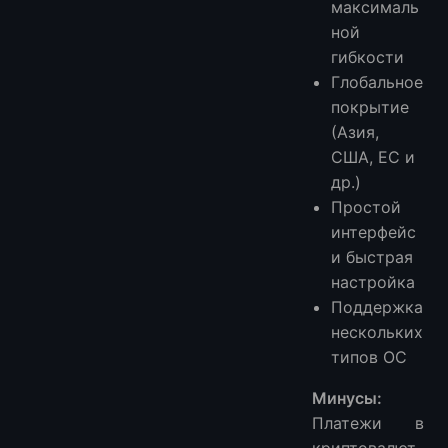
максималь
ной
гибкости
Глобальное
покрытие
(Азия,
США, ЕС и
др.)
Простой
интерфейс
и быстрая
настройка
Поддержка
нескольких
типов ОС
Минусы:
Платежи в
криптовалют