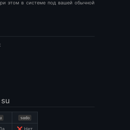
 при этом в системе под вашей обычной
t
 su
u
sudo
Да
❌ Нет