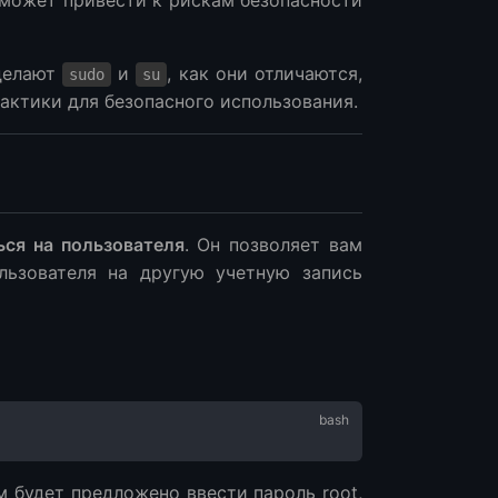
 может привести к рискам безопасности
 делают
и
, как они отличаются,
sudo
su
актики для безопасного использования.
ься на пользователя
. Он позволяет вам
льзователя на другую учетную запись
м будет предложено ввести пароль root,