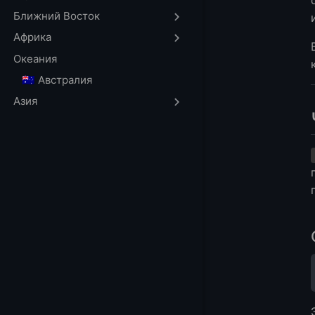
Основной синта
Ближний Восток
Ключевые хара
Африка
Основные разли
Океания
Последствия дл
🇦🇺 Австралия
Когда следует и
Азия
Когда следует 
Как добавить по
Можете ли вы ис
Лучшие практик
Часто задавае
Заключительны