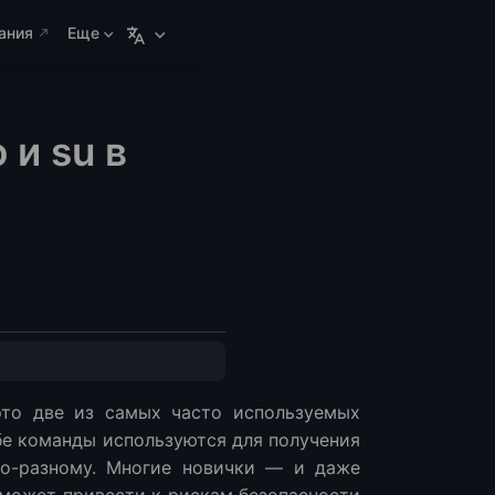
ания
Еще
и su в
о две из самых часто используемых
бе команды используются для получения
по-разному. Многие новички — и даже