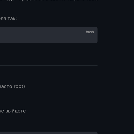
ля так:
асто root)
не выйдете