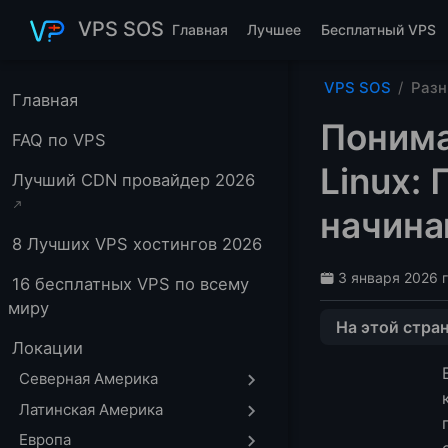
Перейти к основному содержанию
VPS SOS
Главная
Лучшее
Бесплатный VPS
VPS SOS
Разн
Главная
Понима
FAQ по VPS
Linux:
Лучший CDN провайдер 2026
начин
8 Лучших VPS хостингов 2026
3 января 2026 г
16 бесплатных VPS по всему
миру
На этой стра
Локации
Что такое su в 
Северная Америка
Основной синта
Латинская Америка
Что происходит
Европа
Что такое sudo 