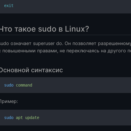
exit
Что такое sudo в Linux?
sudo означает superuser do. Он позволяет разрешенно
с повышенными правами, не переключаясь на другого п
Основной синтаксис
sudo
 command
Пример:
sudo
 apt
 update