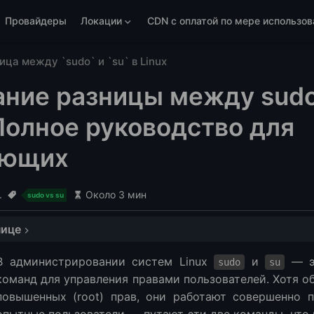
Провайдеры
Локации
CDN с оплатой по мере использов
ица между `sudo` и `su` в Linux
ние разницы между sudo 
 Полное руководство для
ающих
.
Около 3 мин
sudo vs su
нице
Linux?
В администрировании систем Linux
и
— эт
sudo
su
ксис
команд для управления правами пользователей. Хотя о
 после su?
повышенных (root) прав, они работают совершенно 
в Linux?