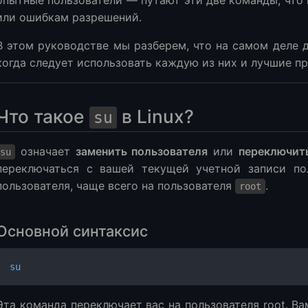
опытные пользователи — путают эти две команды, что
ксис
или ошибкам разрешений.
ктеристики sudo
В этом руководстве мы разберем, что на самом деле
чия между sudo и su
когда следует использовать каждую из них и лучшие пр
я безопасности
спользовать su?
использовать sudo?
Что такое
в Linux?
su
льзователя в группу sudo
пользовать sudo, чтобы стать root?
означает
заменить пользователя
или
переключит
su
и для использования sudo и su
переключаться с вашей текущей учетной записи по
мые вопросы
пользователя, чаще всего на пользователя
.
root
е мысли
Основной синтаксис
su
Эта команда переключает вас на пользователя root. Ва