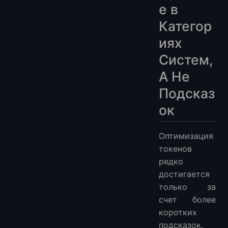
е в
Категор
иях
Систем,
А Не
Подсказ
ок
Оптимизация
токенов
редко
достигается
только за
счет более
коротких
подсказок.