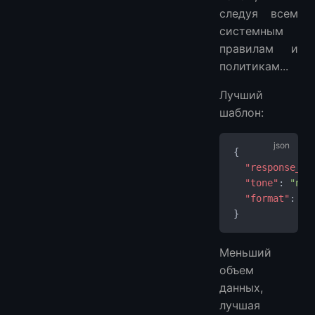
следуя всем
системным
правилам и
политикам...
Лучший
шаблон:
{
  "response_st
  "tone"
: 
"neu
  "format"
: 
"s
}
Меньший
объем
данных,
лучшая