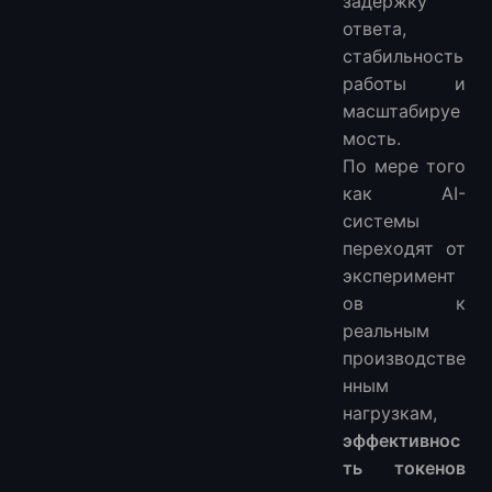
задержку
Действительно ли время Unix полезно для оптимизации токенов?
ответа,
Должны ли AI-системы хранить память внутри подсказок?
стабильность
Является ли эффективность токенов более важной, чем качество модели?
работы и
масштабируе
Может ли инфраструктура действительно повлиять на использование токенов?
мость.
По мере того
как AI-
системы
переходят от
эксперимент
ов к
реальным
производстве
нным
нагрузкам,
эффективнос
ть токенов