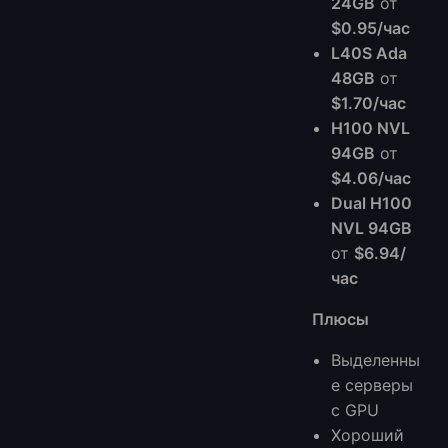
24GB
от
$0.95/час
L40S Ada
48GB
от
$1.70/час
H100 NVL
94GB
от
$4.06/час
Dual H100
NVL 94GB
от
$6.94/
час
Плюсы
Выделенны
е серверы
с GPU
Хороший