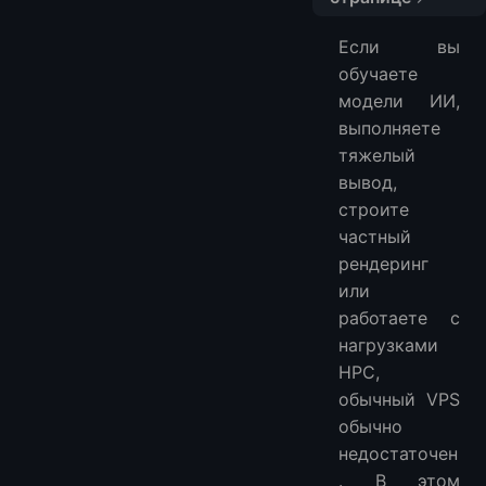
Быстрая сравнительная таблица
Если вы
На что обратить внимание при выборе выделенного сервера с GPU
обучаете
1. LightNode
модели ИИ,
2. Liquid Web
выполняете
3. OVHcloud
тяжелый
4. Hetzner
вывод,
строите
5. HOSTKEY
частный
Какой выделенный сервер с GPU выбрать?
рендеринг
Заключительные мысли
или
Часто задаваемые вопросы
работаете с
Является ли выделенный сервер с GPU лучше, чем облачный GPU VM?
нагрузками
Сколько стоит выделенный сервер с GPU в 2026 году?
HPC,
Какой GPU лучше всего подходит для вывода ИИ?
обычный VPS
Какой провайдер лучше всего подходит для небольших команд?
обычно
Должен ли я выбирать почасовую или месячную оплату?
недостаточен
. В этом