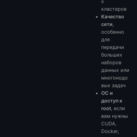
х
кластеров
Качество
сети
,
особенно
для
передачи
больших
наборов
данных или
многонодо
вых задач
ОС и
доступ к
root
, если
вам нужны
CUDA,
Docker,