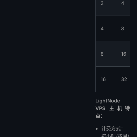
2
4
4
8
8
16
16
32
LightNode
VPS 主机特
点：
计费方式：
按小时/按月/