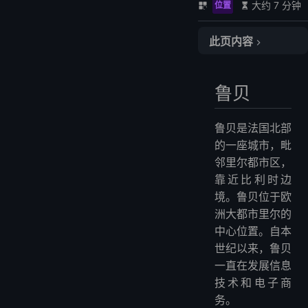
大约 7 分钟
位置
此页内容
鲁贝
巴黎鲁贝 VPS 比较
鲁贝
1. OVHcloud
2. LightNode
鲁贝是法国北部
3. Cloudzy
的一座城市，毗
常见问题
邻里尔都市区，
什么时候是迁移到法国 VPS 的最佳时机？
靠近比利时边
什么是法国 VPS？
境。鲁贝位于欧
洲大都市里尔的
托管 VPS 和非托管 VPS 有什么区别？
中心位置。自本
VPS 用途是什么？
世纪以来，鲁贝
如何选择最佳 VPS？
一直在发展信息
更多常见问题
技术和电子商
更多地区 VPS 主机提供商
务。
最佳 CDN 推荐