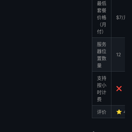
最低
套餐
价格
$7/月
（月
付）
服务
器位
12
置数
量
支持
按小
❌
时计
费
⭐ 4.2
评价