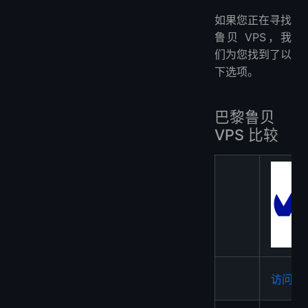
如果您正在寻找
鲁贝 VPS，我
们为您找到了以
下选项。
巴黎鲁贝
VPS 比较
访问 OV