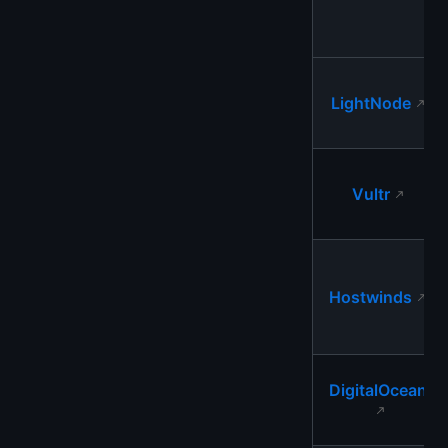
LightNode
Vultr
Hostwinds
DigitalOcean