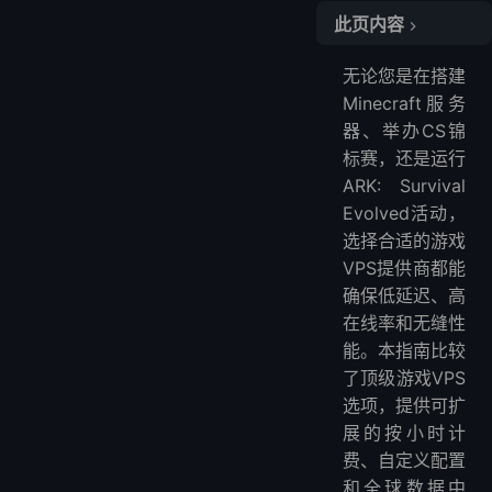
此页内容
游戏VPS提供商对比
无论您是在搭建
1. LightNode：全球游戏的最佳VPS
Minecraft服务
主要特点
器、举办CS锦
2. Vultr：多功能且可扩展
标赛，还是运行
主要特点
ARK: Survival
3. DigitalOcean：Linux爱好者首选
Evolved活动，
选择合适的游戏
主要特点
VPS提供商都能
4. Hostwinds：可靠且支持退款
确保低延迟、高
主要特点
在线率和无缝性
5. MivoCloud：专注欧洲市场
能。本指南比较
主要特点
了顶级游戏VPS
游戏托管需考虑的因素
选项，提供可扩
常见问题
展的按小时计
更多VPS托管提供商
费、自定义配置
更多地区VPS托管提供商
和全球数据中