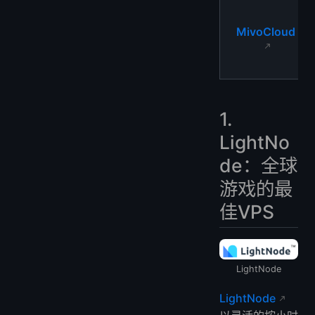
MivoCloud
1.
LightNo
de：全球
游戏的最
佳VPS
LightNode
LightNode