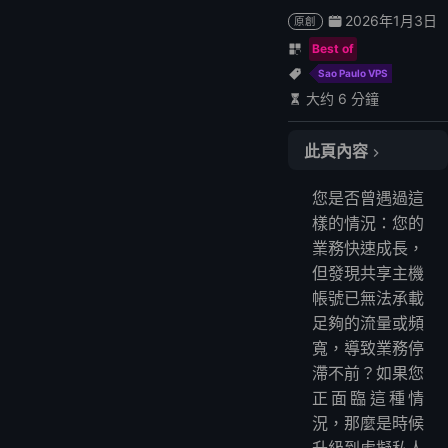
2026年1月3日
原創
Best of
Sao Paulo VPS
大约 6 分鐘
此頁內容
巴西 VPS — 成本壓縮的解決方案
您是否曾遇過這
巴西 VPS 伺服器：最大化掌控作業系統配置
樣的情況：您的
選擇巴西 VPS 的主要原因
業務快速成長，
結論
但發現共享主機
常見問題
帳號已無法承載
VPS 主機伺服器能做什麼？
足夠的流量或頻
寬，導致業務停
什麼是 DDoS 攻擊？
滯不前？如果您
更多常見問題
正面臨這種情
更多 VPS 主機供應商
況，那麼是時候
更多地區 VPS 主機供應商