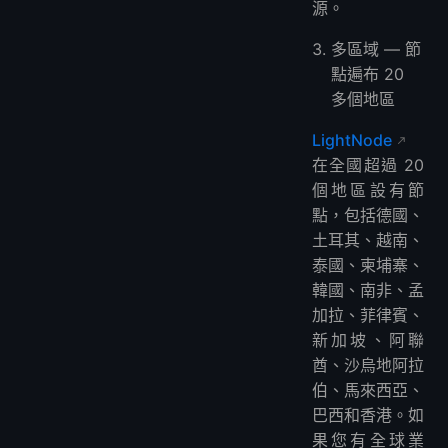
源。
多區域 — 節
點遍布 20
多個地區
LightNode
在全國超過 20
個地區設有節
點，包括德國、
土耳其、越南、
泰國、柬埔寨、
韓國、南非、孟
加拉、菲律賓、
新加坡、阿聯
酋、沙烏地阿拉
伯、馬來西亞、
巴西和香港。如
果您有全球業