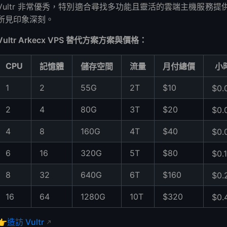
Vultr 非常優秀，特別適合尋找多功能且靈活的雲端主機服務
所見印象深刻。
Vultr Arkecx VPS 替代方案方案與價格：
CPU
記憶體
儲存空間
流量
月付總價
小
1
2
55G
2T
$10
$0.
2
4
80G
3T
$20
$0
4
8
160G
4T
$40
$0
6
16
320G
5T
$80
$0.
8
32
640G
6T
$160
$0
16
64
1280G
10T
$320
$0
👉
造訪 Vultr