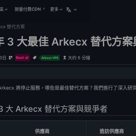
區
按量付費CDN
更多
ecx 替代方案
 年 3 大最佳 Arkecx 替代
月3日
大约 6 分鐘
Best of
Arkecx VPS
 替代方案與競爭者
Arkecx 將停止服務，哪些是最佳替代方案？我們進行了深入研究，
7.7/月
3 大 Arkecx 替代方案與競爭者
n：$10.89/月
er？
供應商
造訪供應商
 VPS？