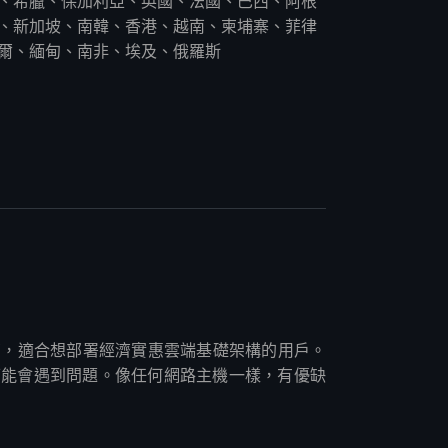
、希臘、保加利亞、英國、法國、巴西、阿根
、新加坡、南韓、香港、越南、柬埔寨、菲律
爾、緬甸、南非、埃及、俄羅斯
專業供應商，適合想部署經濟實惠雲端基礎架構的用戶。
可能會遇到問題。像任何網路主機一樣，有優缺