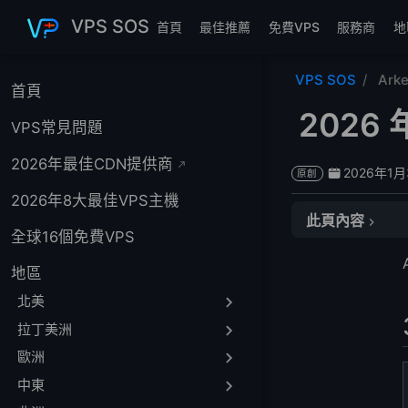
跳至主要內容
VPS SOS
首頁
最佳推薦
免費VPS
服務商
地
VPS SOS
Ark
首頁
2026
VPS常見問題
2026年最佳CDN提供商
2026年1
原創
2026年8大最佳VPS主機
此頁內容
全球16個免費VPS
3 大 Arkecx
地區
1. Vultr：$10/月
2. LightNode：$
北美
3. DigitalOcea
拉丁美洲
常見問題
歐洲
1. 什麼是 Zenlay
中東
2. 什麼是 Arkecx