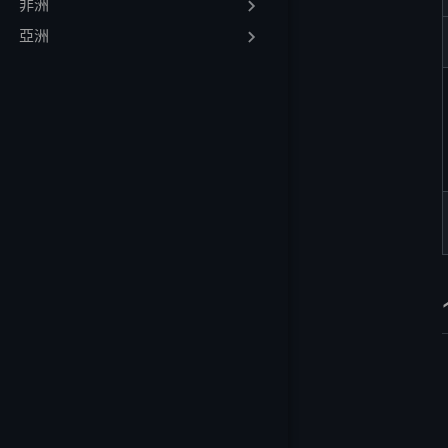
非洲
更多常見問題
亞洲
更多 VPS 主機供
更多地區 VPS 