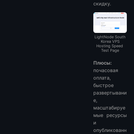
скидку.
LightNode South
Korea VPS
Hosting Speed ​​
Test Page
Плюсы:
почасовая
оплата,
быстрое
развертывани
е,
масштабируе
мые ресурсы
и
опубликованн