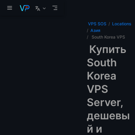
Перейти к основному содержанию
VPS SOS
Locations
Азия
South Korea VPS
Купить
South
Korea
VPS
Server,
дешевы
й и