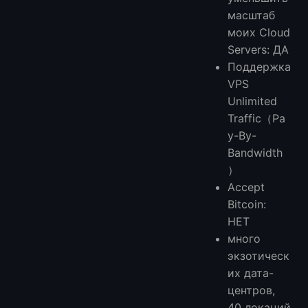
масштаб
моих Cloud
Servers: ДА
Поддержка
VPS
Unlimited
Traffic（Pa
y-By-
Bandwidth
）
Accept
Bitcoin:
НЕТ
много
экзотическ
их дата-
центров,
40 локаций