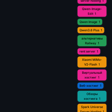
server hosting
1
Qwen-Image-
Edit
1
Qwen Image
1
Qwen3.6 Plus
1
альтернативы
Railway
1
rent server
1
Xiaomi MiMo-
V2-Flash
1
Виртуальный
хостинг
1
Веб-хостинг
1
Обзоры
хостинга
1
Spark Universe
Server Hosting
1