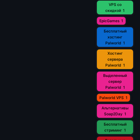
VPS со
скидкой
1
EpicGames
1
Бесплатный
хостинг
Palworld
1
Хостинг
сервера
Palworld
1
Выделенный
сервер
Palworld
1
Palworld VPS
1
Альтернативы
Soap2Day
1
Бесплатный
стриминг
1