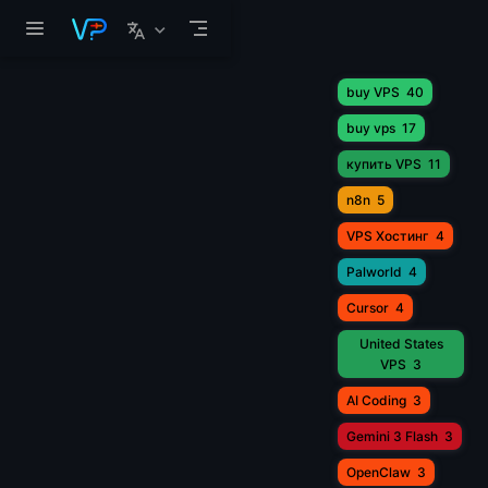
Перейти к основному содержанию
buy VPS
40
buy vps
17
купить VPS
11
n8n
5
VPS Хостинг
4
Palworld
4
Cursor
4
United States
VPS
3
AI Coding
3
Gemini 3 Flash
3
OpenClaw
3