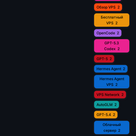
Обзор VPS
2
Бесплатный
VPS
2
OpenCode
2
GPT-5.3
Codex
2
GPT-5
2
Hermes Agent
2
Hermes Agent
VPS
2
VPS Network
2
AutoGLM
2
GPT-5.4
2
Облачный
сервер
2