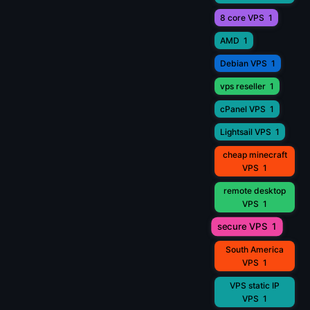
8 core VPS
1
AMD
1
Debian VPS
1
vps reseller
1
cPanel VPS
1
Lightsail VPS
1
cheap minecraft
VPS
1
remote desktop
VPS
1
secure VPS
1
South America
VPS
1
VPS static IP
VPS
1