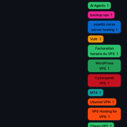
AI Agents
1
backup vps
1
assetto corsa
server hosting
1
Vultr
1
Facturation
horaire du VPS
1
WordPress
VPS
1
Cyberpanel
VPS
1
MT4
1
Utunnel VPN
1
VPS Hosting for
VPN
1
Cheap VPS
1