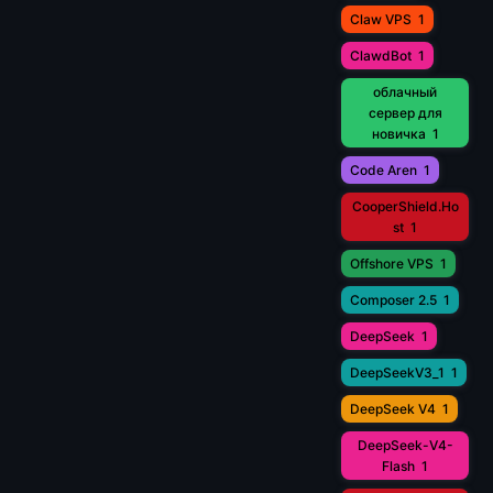
Claw VPS
1
ClawdBot
1
облачный
сервер для
новичка
1
Code Aren
1
CooperShield.Ho
st
1
Offshore VPS
1
Composer 2.5
1
DeepSeek
1
DeepSeekV3_1
1
DeepSeek V4
1
DeepSeek-V4-
Flash
1