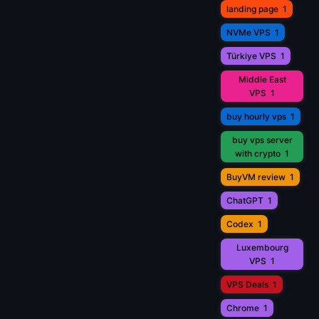
landing page
1
NVMe VPS
1
Türkiye VPS
1
Middle East
VPS
1
buy hourly vps
1
buy vps server
with crypto
1
BuyVM review
1
ChatGPT
1
Codex
1
Luxembourg
VPS
1
VPS Deals
1
Chrome
1