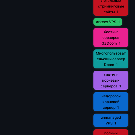
Легальные
стриминговые
сайты
1
Arkecx VPS
1
Хостинг
серверов
GZDoom
1
Многопользоват
ельский сервер
Doom
1
хостинг
корневых
серверов
1
недорогой
корневой
сервер
1
unmanaged
VPS
1
полный