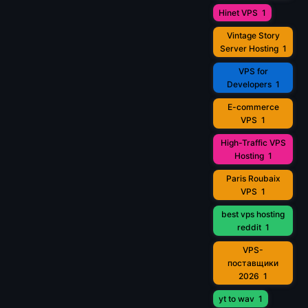
Hinet VPS
1
Vintage Story
Server Hosting
1
VPS for
Developers
1
E-commerce
VPS
1
High-Traffic VPS
Hosting
1
Paris Roubaix
VPS
1
best vps hosting
reddit
1
VPS-
поставщики
2026
1
yt to wav
1