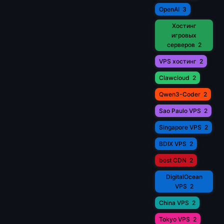
OpenAI
3
Хостинг
игровых
серверов
2
VPS хостинг
2
Clawcloud
2
Qwen3-Coder
2
Sao Paulo VPS
2
Singapore VPS
2
BDIX VPS
2
best CDN
2
DigitalOcean
VPS
2
China VPS
2
Tokyo VPS
2