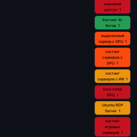
корневой
доступ
1
Хостинг AI-
ботов
1
выделенный
сервер с GPU
1
хостинг
серверов с
GPU
1
хостинг
серверов с ИИ
1
bare metal
GPU
1
Ubuntu RDP
Server
1
хостинг
игровых
серверов
1