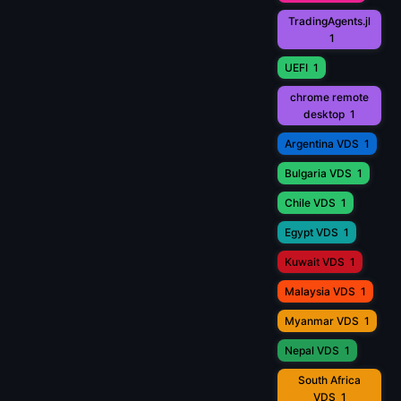
TradingAgents.jl
1
UEFI
1
chrome remote
desktop
1
Argentina VDS
1
Bulgaria VDS
1
Chile VDS
1
Egypt VDS
1
Kuwait VDS
1
Malaysia VDS
1
Myanmar VDS
1
Nepal VDS
1
South Africa
VDS
1