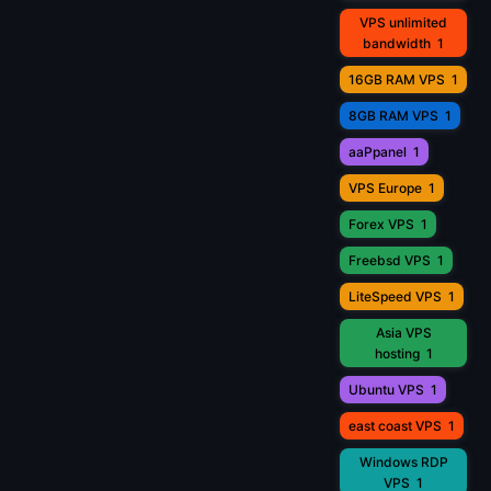
VPS unlimited
bandwidth
1
16GB RAM VPS
1
8GB RAM VPS
1
aaPpanel
1
VPS Europe
1
Forex VPS
1
Freebsd VPS
1
LiteSpeed VPS
1
Asia VPS
hosting
1
Ubuntu VPS
1
east coast VPS
1
Windows RDP
VPS
1