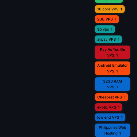
16 core VPS
1
2GB VPS
1
$5 vps
1
alipay VPS
1
Pay As You Go
VPS
1
Android Emulator
VPS
1
32GB RAM
VPS
1
Cheapest VPS
1
exotic VPS
1
low end VPS
1
Philippines Web
Hosting
1