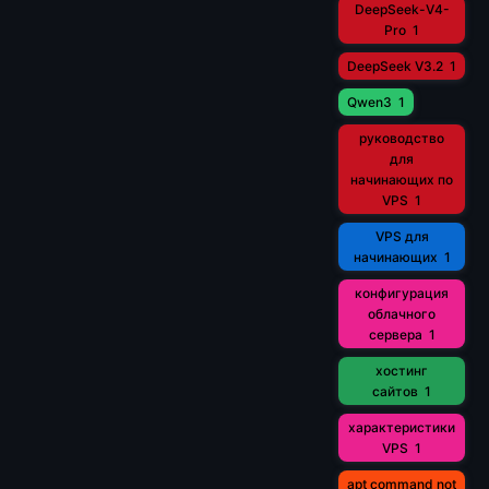
DeepSeek-V4-
Pro
1
DeepSeek V3.2
1
Qwen3
1
руководство
для
начинающих по
VPS
1
VPS для
начинающих
1
конфигурация
облачного
сервера
1
хостинг
сайтов
1
характеристики
VPS
1
apt command not