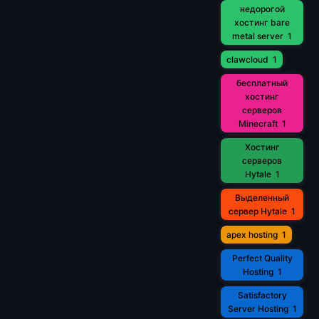
недорогой
хостинг bare
metal server
1
clawcloud
1
бесплатный
хостинг
серверов
Minecraft
1
Хостинг
серверов
Hytale
1
Выделенный
сервер Hytale
1
apex hosting
1
Perfect Quality
Hosting
1
Satisfactory
Server Hosting
1