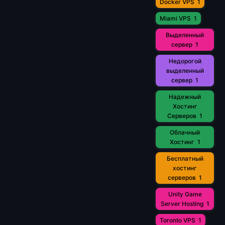
Docker VPS
1
Miami VPS
1
Выделенный
сервер
1
Недорогой
выделенный
сервер
1
Надежный
Хостинг
Серверов
1
Облачный
Хостинг
1
Бесплатный
хостинг
серверов
1
Unity Game
Server Hosting
1
Toronto VPS
1