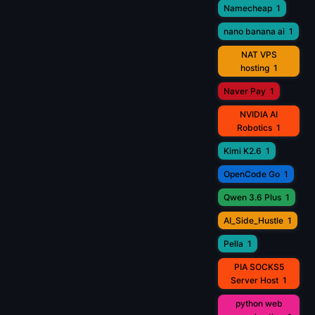
Namecheap
1
nano banana ai
1
NAT VPS
hosting
1
Naver Pay
1
NVIDIA AI
Robotics
1
Kimi K2.6
1
OpenCode Go
1
Qwen 3.6 Plus
1
AI_Side_Hustle
1
Pella
1
PIA SOCKS5
Server Host
1
python web