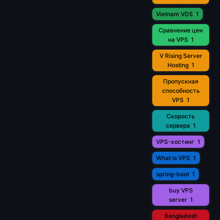
Vietnam VDS
1
Сравнение цен
на VPS
1
V Rising Server
Hosting
1
Пропускная
способность
VPS
1
Скорость
сервера
1
VPS-хостинг
1
What is VPS
1
spring-boot
1
buy VPS
server
1
Bangladesh