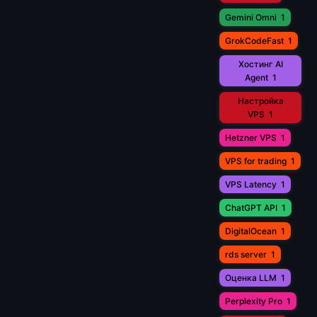
Gemini Omni
1
GrokCodeFast
1
Хостинг AI
Agent
1
Настройка
VPS
1
Hetzner VPS
1
VPS for trading
1
VPS Latency
1
ChatGPT API
1
DigitalOcean
1
rds server
1
Оценка LLM
1
Perplexity Pro
1