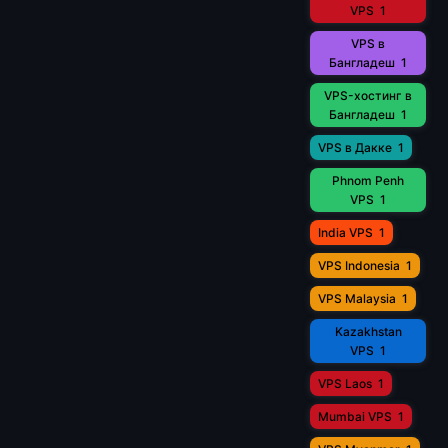
VPS
1
VPS в
Бангладеш
1
VPS-хостинг в
Бангладеш
1
VPS в Дакке
1
Phnom Penh
VPS
1
India VPS
1
VPS Indonesia
1
VPS Malaysia
1
Kazakhstan
VPS
1
VPS Laos
1
Mumbai VPS
1