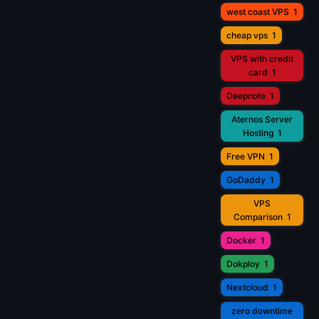
west coast VPS
1
cheap vps
1
VPS with credit
card
1
Deepnote
1
Aternos Server
Hosting
1
Free VPN
1
GoDaddy
1
VPS
Comparison
1
Docker
1
Dokploy
1
Nextcloud
1
zero downtime