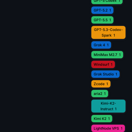
GPT-5 Codex
1
GPT-5.2
1
GPT-5.5
1
GPT-5.3-Codex-
Spark
1
Grok 4
1
MiniMax M2.7
1
Windsurf
1
Grok Studio
1
Zcode
1
aria2
1
Kimi-K2-
Instruct
1
Kimi K2
1
LightNode VPS
1