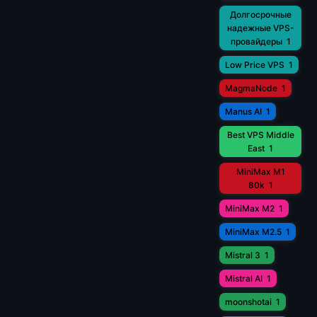
Долгосрочные
надежные VPS-
провайдеры
1
Low Price VPS
1
MagmaNode
1
Manus AI
1
Best VPS Middle
East
1
MiniMax M1
80k
1
MiniMax M2
1
MiniMax M2.5
1
Mistral 3
1
Mistral AI
1
moonshotai
1