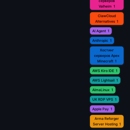
серверов
Valheim
1
ClawCloud
Alternatives
1
AI Agent
1
Anthropic
1
Хостинг
серверов Apex
Minecraft
1
AWS Kiro IDE
1
AWS Lightsail
1
AlmaLinux
1
UK RDP VPS
1
Apple Pay
1
Arma Reforger
Server Hosting
1