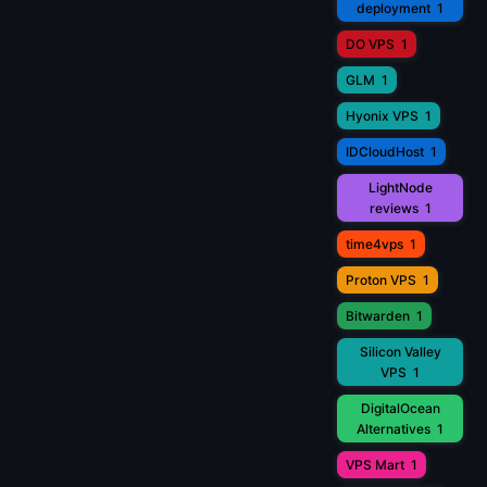
deployment
1
DO VPS
1
GLM
1
Hyonix VPS
1
IDCloudHost
1
LightNode
reviews
1
time4vps
1
Proton VPS
1
Bitwarden
1
Silicon Valley
VPS
1
DigitalOcean
Alternatives
1
VPS Mart
1