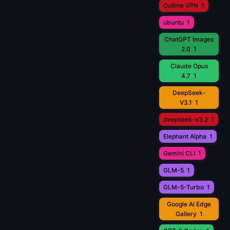
Outline VPN
1
ubuntu
1
ChatGPT Images
2.0
1
Claude Opus
4.7
1
DeepSeek-
V3.1
1
deepseek-v3.2
1
Elephant Alpha
1
Gemini CLI
1
GLM-5
1
GLM-5-Turbo
1
Google AI Edge
Gallery
1