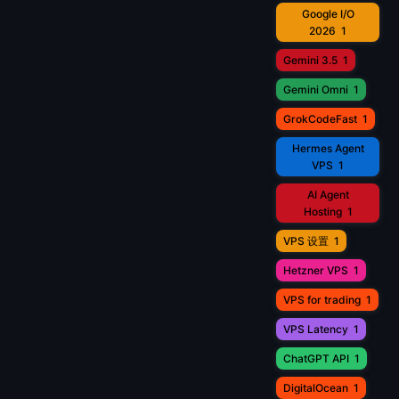
Google I/O
2026
1
Gemini 3.5
1
Gemini Omni
1
GrokCodeFast
1
Hermes Agent
VPS
1
AI Agent
Hosting
1
VPS 设置
1
Hetzner VPS
1
VPS for trading
1
VPS Latency
1
ChatGPT API
1
DigitalOcean
1