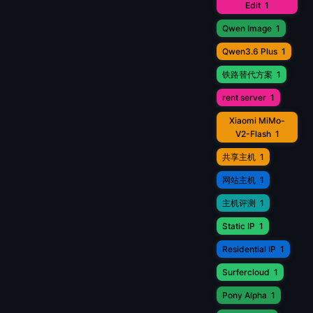
Edit
1
Qwen Image
1
Qwen3.6 Plus
1
铁路替代方案
1
rent server
1
Xiaomi MiMo-
V2-Flash
1
共享主机
1
网站主机
1
主机评测
1
Static IP
1
Residential IP
1
Surfercloud
1
Pony Alpha
1