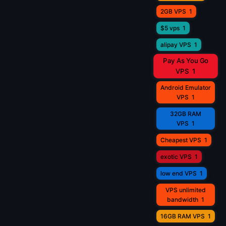
2GB VPS
1
$5 vps
1
alipay VPS
1
Pay As You Go
VPS
1
Android Emulator
VPS
1
32GB RAM
VPS
1
Cheapest VPS
1
exotic VPS
1
low end VPS
1
VPS unlimited
bandwidth
1
16GB RAM VPS
1