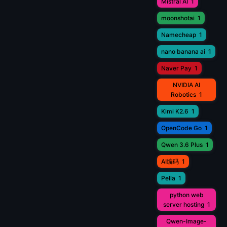
Mistral AI
1
moonshotai
1
Namecheap
1
nano banana ai
1
Naver Pay
1
NVIDIA AI
Robotics
1
Kimi K2.6
1
OpenCode Go
1
Qwen 3.6 Plus
1
AI编码
1
Pella
1
python web
server hosting
1
Qwen-Image-