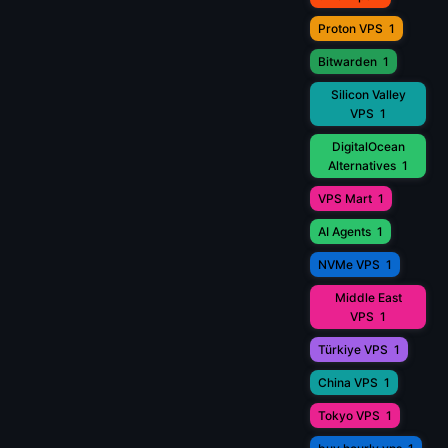
Proton VPS
1
Bitwarden
1
Silicon Valley
VPS
1
DigitalOcean
Alternatives
1
VPS Mart
1
AI Agents
1
NVMe VPS
1
Middle East
VPS
1
Türkiye VPS
1
China VPS
1
Tokyo VPS
1