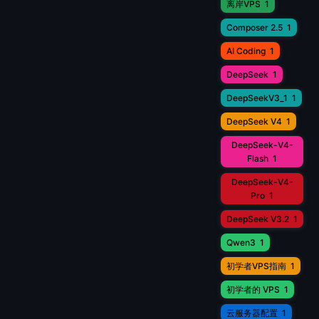
离岸VPS
1
Composer 2.5
1
AI Coding
1
DeepSeek
1
DeepSeekV3_1
1
DeepSeek V4
1
DeepSeek-V4-
Flash
1
DeepSeek-V4-
Pro
1
DeepSeek V3.2
1
Qwen3
1
初学者VPS指南
1
初学者的 VPS
1
云服务器配置
1