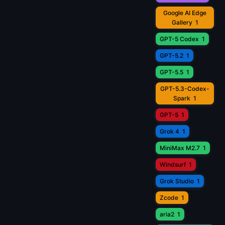
Google AI Edge
Gallery
1
GPT-5 Codex
1
GPT-5.2
1
GPT-5.5
1
GPT-5.3-Codex-
Spark
1
GPT-5
1
Grok 4
1
MiniMax M2.7
1
Windsurf
1
Grok Studio
1
Zcode
1
aria2
1