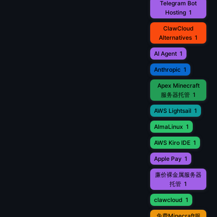
Telegram Bot
Hosting
1
ClawCloud
Alternatives
1
AI Agent
1
Anthropic
1
Apex Minecraft
服务器托管
1
AWS Lightsail
1
AlmaLinux
1
AWS Kiro IDE
1
Apple Pay
1
廉价裸金属服务器
托管
1
clawcloud
1
免费Minecraft服