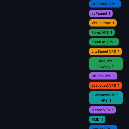
8GB RAM VPS
1
aaPpanel
1
VPS Europe
1
Forex VPS
1
Freebsd VPS
1
LiteSpeed VPS
1
Asia VPS
hosting
1
Ubuntu VPS
1
east coast VPS
1
Windows RDP
VPS
1
8 core VPS
1
AMD
1
Debian VPS
1