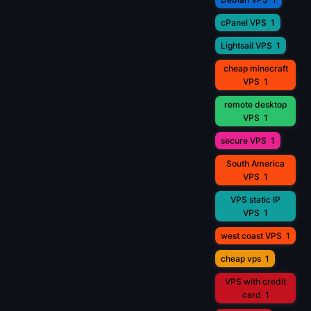
cPanel VPS
1
Lightsail VPS
1
cheap minecraft
VPS
1
remote desktop
VPS
1
secure VPS
1
South America
VPS
1
VPS static IP
VPS
1
west coast VPS
1
cheap vps
1
VPS with credit
card
1