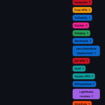
Deepnote
1
Free VPN
1
GoDaddy
1
Docker
1
Dokploy
1
Nextcloud
1
zero downtime
deployment
1
DO VPS
1
GLM
1
Hyonix VPS
1
IDCloudHost
1
LightNode
reviews
1
time4vps
1