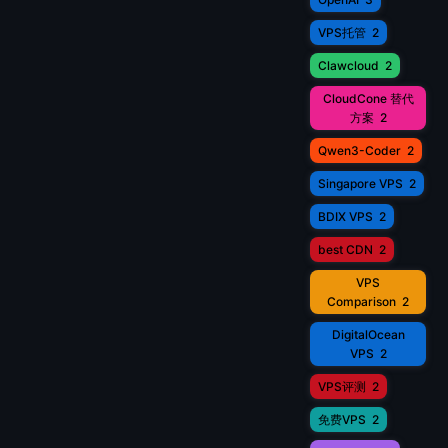
VPS托管
2
Clawcloud
2
CloudCone 替代
方案
2
Qwen3-Coder
2
Singapore VPS
2
BDIX VPS
2
best CDN
2
VPS
Comparison
2
DigitalOcean
VPS
2
VPS评测
2
免费VPS
2