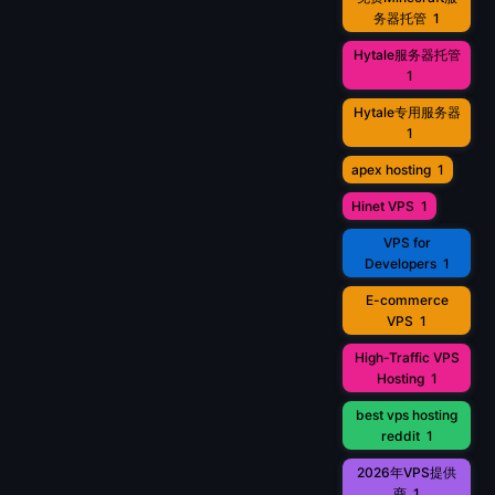
务器托管
1
Hytale服务器托管
1
Hytale专用服务器
1
apex hosting
1
Hinet VPS
1
VPS for
Developers
1
E-commerce
VPS
1
High-Traffic VPS
Hosting
1
best vps hosting
reddit
1
2026年VPS提供
商
1