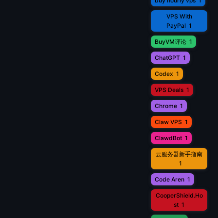
buy hourly vps
1
VPS With
PayPal
1
BuyVM评论
1
ChatGPT
1
Codex
1
VPS Deals
1
Chrome
1
Claw VPS
1
ClawdBot
1
云服务器新手指南
1
Code Aren
1
CooperShield.Ho
st
1