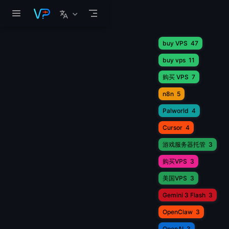
跳至主要內容
buy VPS
47
buy vps
11
购买 VPS
7
n8n
5
Palworld
4
Cursor
4
游戏服务器托管
3
购买VPS
3
美国VPS
3
Gemini 3 Flash
3
OpenClaw
3
OpenAI
3