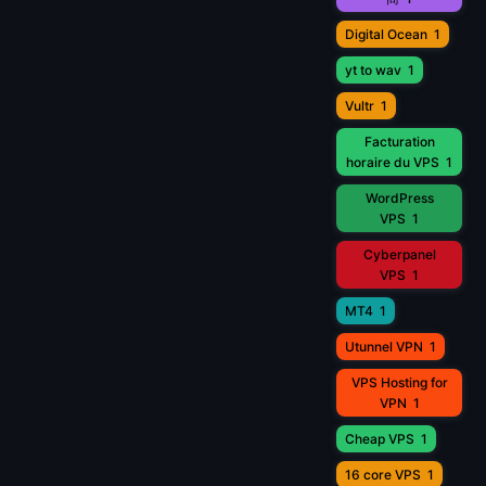
Digital Ocean
1
yt to wav
1
Vultr
1
Facturation
horaire du VPS
1
WordPress
VPS
1
Cyberpanel
VPS
1
MT4
1
Utunnel VPN
1
VPS Hosting for
VPN
1
Cheap VPS
1
16 core VPS
1