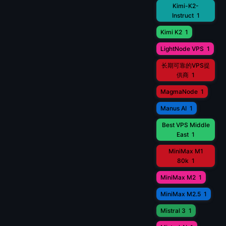
Kimi-K2-
Instruct
1
Kimi K2
1
LightNode VPS
1
长期可靠的VPS提
供商
1
MagmaNode
1
Manus AI
1
Best VPS Middle
East
1
MiniMax M1
80k
1
MiniMax M2
1
MiniMax M2.5
1
Mistral 3
1