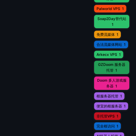
Palworld VPS
1
Soap2Day替代站
1
免费流媒体
1
合法流媒体网站
1
Arkecx VPS
1
GZDoom 服务器
托管
1
Doom 多人游戏服
务器
1
根服务器托管
1
便宜的根服务器
1
非托管VPS
1
完全根访问
1