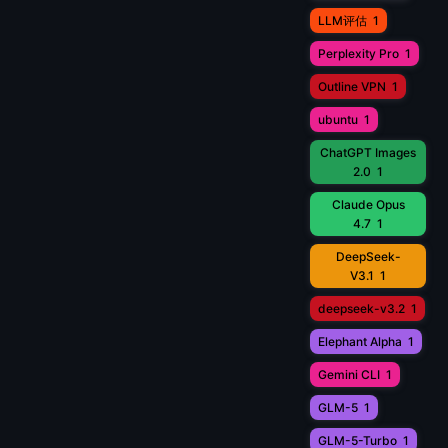
LLM评估
1
Perplexity Pro
1
Outline VPN
1
ubuntu
1
ChatGPT Images
2.0
1
Claude Opus
4.7
1
DeepSeek-
V3.1
1
deepseek-v3.2
1
Elephant Alpha
1
Gemini CLI
1
GLM-5
1
GLM-5-Turbo
1