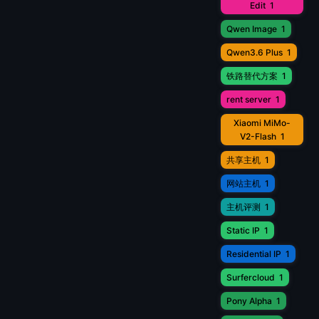
Edit
1
Qwen Image
1
Qwen3.6 Plus
1
铁路替代方案
1
rent server
1
Xiaomi MiMo-
V2-Flash
1
共享主机
1
网站主机
1
主机评测
1
Static IP
1
Residential IP
1
Surfercloud
1
Pony Alpha
1