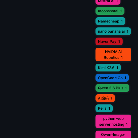
Mistral AI
1
moonshotai
1
Namecheap
1
nano banana ai
1
Naver Pay
1
NVIDIA AI
Robotics
1
Kimi K2.6
1
OpenCode Go
1
Qwen 3.6 Plus
1
AI编码
1
Pella
1
python web
server hosting
1
Qwen-Image-