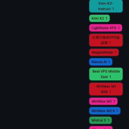
Kimi-K2-
Instruct
1
Kimi K2
1
LightNode VPS
1
长期可靠的VPS提
供商
1
MagmaNode
1
Manus AI
1
Best VPS Middle
East
1
MiniMax M1
80k
1
MiniMax M2
1
MiniMax M2.5
1
Mistral 3
1