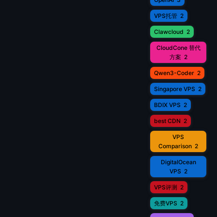
VPS托管
2
Clawcloud
2
CloudCone 替代
方案
2
Qwen3-Coder
2
Singapore VPS
2
BDIX VPS
2
best CDN
2
VPS
Comparison
2
DigitalOcean
VPS
2
VPS评测
2
免费VPS
2