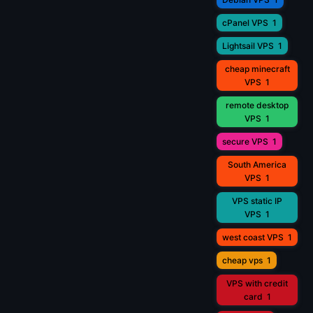
cPanel VPS
1
Lightsail VPS
1
cheap minecraft
VPS
1
remote desktop
VPS
1
secure VPS
1
South America
VPS
1
VPS static IP
VPS
1
west coast VPS
1
cheap vps
1
VPS with credit
card
1