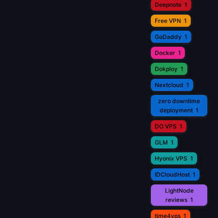
Deepnote
1
Free VPN
1
GoDaddy
1
Docker
1
Dokploy
1
Nextcloud
1
zero downtime
deployment
1
DO VPS
1
GLM
1
Hyonix VPS
1
IDCloudHost
1
LightNode
reviews
1
time4vps
1