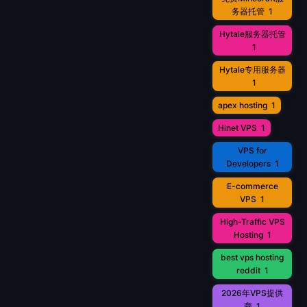
务器托管
1
Hytale服务器托管
1
Hytale专用服务器
1
apex hosting
1
Hinet VPS
1
VPS for
Developers
1
E-commerce
VPS
1
High-Traffic VPS
Hosting
1
best vps hosting
reddit
1
2026年VPS提供
商
1