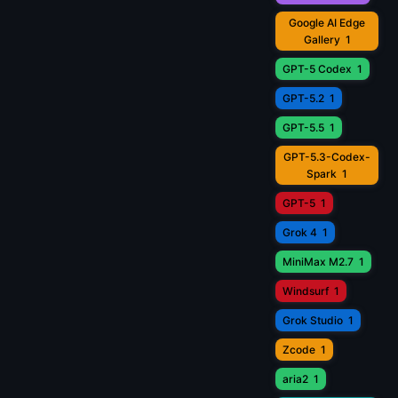
Google AI Edge
Gallery
1
GPT-5 Codex
1
GPT-5.2
1
GPT-5.5
1
GPT-5.3-Codex-
Spark
1
GPT-5
1
Grok 4
1
MiniMax M2.7
1
Windsurf
1
Grok Studio
1
Zcode
1
aria2
1