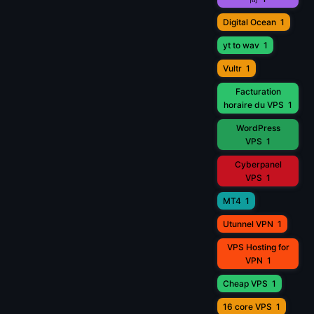
Digital Ocean
1
yt to wav
1
Vultr
1
Facturation
horaire du VPS
1
WordPress
VPS
1
Cyberpanel
VPS
1
MT4
1
Utunnel VPN
1
VPS Hosting for
VPN
1
Cheap VPS
1
16 core VPS
1