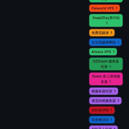
Palworld VPS
1
Soap2Day替代站
1
免费流媒体
1
合法流媒体网站
1
Arkecx VPS
1
GZDoom 服务器
托管
1
Doom 多人游戏服
务器
1
根服务器托管
1
便宜的根服务器
1
非托管VPS
1
完全根访问
1