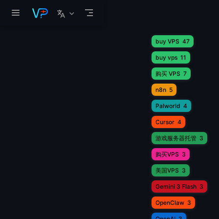
跳至主要內容
buy VPS
47
buy vps
11
购买 VPS
7
n8n
5
Palworld
4
Cursor
4
游戏服务器托管
3
购买VPS
3
美国VPS
3
Gemini 3 Flash
3
OpenClaw
3
OpenAI
3