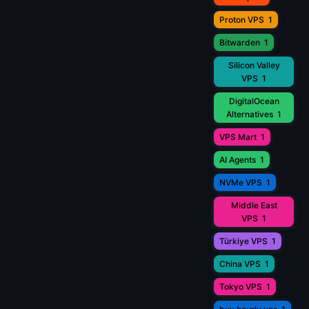
Proton VPS
1
Bitwarden
1
Silicon Valley
VPS
1
DigitalOcean
Alternatives
1
VPS Mart
1
AI Agents
1
NVMe VPS
1
Middle East
VPS
1
Türkiye VPS
1
China VPS
1
Tokyo VPS
1