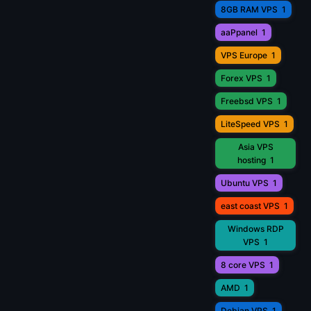
8GB RAM VPS
1
aaPpanel
1
VPS Europe
1
Forex VPS
1
Freebsd VPS
1
LiteSpeed VPS
1
Asia VPS
hosting
1
Ubuntu VPS
1
east coast VPS
1
Windows RDP
VPS
1
8 core VPS
1
AMD
1
Debian VPS
1