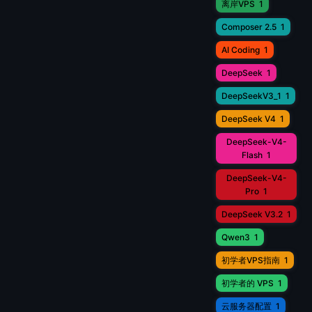
离岸VPS
1
Composer 2.5
1
AI Coding
1
DeepSeek
1
DeepSeekV3_1
1
DeepSeek V4
1
DeepSeek-V4-
Flash
1
DeepSeek-V4-
Pro
1
DeepSeek V3.2
1
Qwen3
1
初学者VPS指南
1
初学者的 VPS
1
云服务器配置
1