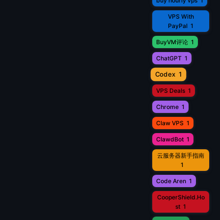
buy hourly vps
1
VPS With
PayPal
1
BuyVM评论
1
ChatGPT
1
Codex
1
VPS Deals
1
Chrome
1
Claw VPS
1
ClawdBot
1
云服务器新手指南
1
Code Aren
1
CooperShield.Ho
st
1