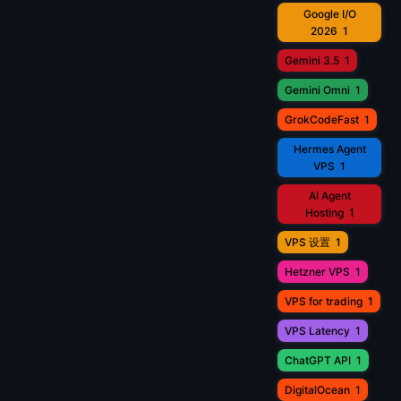
Google I/O
2026
1
Gemini 3.5
1
Gemini Omni
1
GrokCodeFast
1
Hermes Agent
VPS
1
AI Agent
Hosting
1
VPS 设置
1
Hetzner VPS
1
VPS for trading
1
VPS Latency
1
ChatGPT API
1
DigitalOcean
1