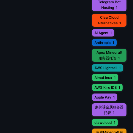
Telegram Bot
Hosting
1
ClawCloud
Alternatives
1
AI Agent
1
Anthropic
1
Apex Minecraft
服务器托管
1
AWS Lightsail
1
AlmaLinux
1
AWS Kiro IDE
1
Apple Pay
1
廉价裸金属服务器
托管
1
clawcloud
1
免费Minecraft服