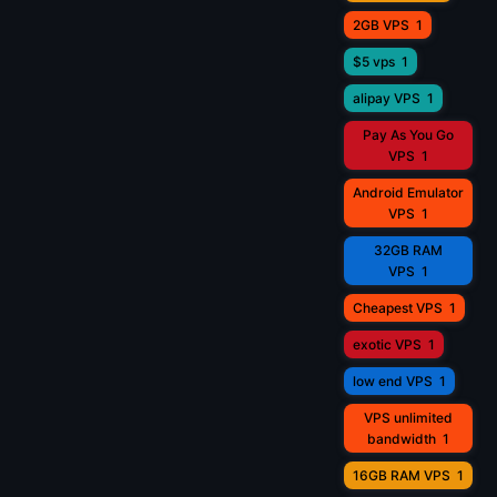
2GB VPS
1
$5 vps
1
alipay VPS
1
Pay As You Go
VPS
1
Android Emulator
VPS
1
32GB RAM
VPS
1
Cheapest VPS
1
exotic VPS
1
low end VPS
1
VPS unlimited
bandwidth
1
16GB RAM VPS
1