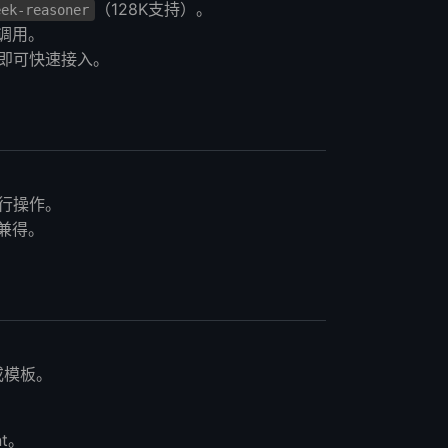
（128K支持）。
eek-reasoner
效调用。
 URL即可快速接入。
行操作。
销兼得。
或模板。
t。