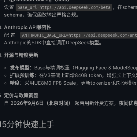
设置
，在sche
base_url=https://api.deepseek.com/beta
schema
，确保函数输出严格合规。
Anthropic API兼容性
配置
ANTHROPIC_BASE_URL=https://api.deepseek.com/ant
Anthropic的SDK中直接调用DeepSeek模型。
开源与精度更新
发布模型
：Base与精调权重（Hugging Face & ModelS
扩展预训练
：在V3基础上新增840B token，增强长上下
精度
：采用UE8M0 FP8 Scale，更新tokenizer和对
定价与政策调整
自
2026年9月6日（北京时间）
起启用新计费方案，
夜间优
15分钟快速上手