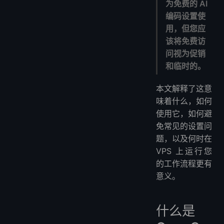
为免费的 AI
我需要 API 密钥吗？
编码设置使
我可以将 Qwen 3.6 Plus 用于生产吗？
用，但您应
Qwen 3.6 Plus 适合编码吗？
该将免费访
为什么我应该为 OpenCode 或 AI 代理使用 VPS？
问视为促销
您推荐哪个 VPS 用于 AI 代理工作流程？
和临时的。
我可以在 VPS 上本地运行 Qwen 3.6 Plus 吗？
本文解释了这意
我应该避免向免费 AI 模型发送什么？
味着什么，如何
如果免费模型再次消失，我该怎么办？
使用它，如何避
免常见的设置问
题，以及何时在
VPS 上运行您
的工作流程更有
意义。
什么是