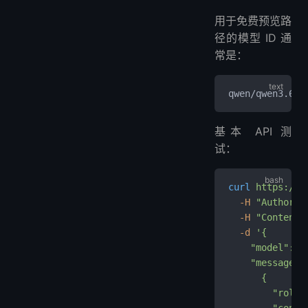
用于免费预览路
径的模型 ID 通
常是：
qwen/qwen3.6-p
基本 API 测
试：
curl
 https://o
  -H
 "Authoriz
  -H
 "Content-
  -d
 '{
    "model": "
    "messages"
      {
        "role"
        "co