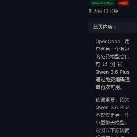
Qwen 3.6 Plus
AI编码
大约 13 分钟
此页内容
什么是 OpenCode
OpenCode 用
什么是 Qwen 3.6 Plus
户有另一个有趣
为什么“再次免费”很重要
的免费模型窗口
谁应该尝试这个设置
可以测试：
分步教程：在 OpenCode 中使用 Qwen 3.6 Plus
Qwen 3.6 Plus
步骤 1：安装 OpenCode
通过免费编码通
道再次可用
。
步骤 2：登录 OpenCode
步骤 3：找到免费 Qwen 模型
这很重要，因为
步骤 4：将 Qwen 3.6 Plus 设置为默认模型
Qwen 3.6 Plus
步骤 5：在真实代码库上测试
不仅仅是另一个
替代方法：通过 OpenRouter 使用 Qwen 3.6 Plus
小型聊天模型。
Qwen 3.6 Plus 在 OpenCode 中的最佳提示
它因以下原因而
编码任务的推荐工作流程