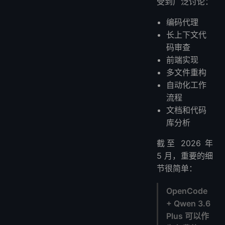
受到广泛讨论：
1. 首先请求分析
编码代理
2. 请求一个小计划
长上下文代
3. 让它仅编辑所需的文件
码审查
4. 运行测试
前端实现
常见问题及解决方案
多文件重构
问题 1：Qwen 3.6 Plus 在 OpenCode 中未出现
自动化工作
问题 2：模型列出但请求失败
流程
问题 3：模型响应缓慢
文档和代码
库分析
问题 4：上下文溢出
何时应将此工作流程迁移到 VPS
截至 2026 年
推荐的 VPS：LightNode Hermes Agent VPS
5 月，重要的细
在 VPS 上运行 AI 代理之前的安全提示
节很简单：
OpenCode x Qwen 3.6 Plus 值得吗
OpenCode
常见问题解答
+ Qwen 3.6
OpenCode x Qwen 3.6 Plus 真的免费吗？
Plus 可以作
我应该寻找什么模型名称？