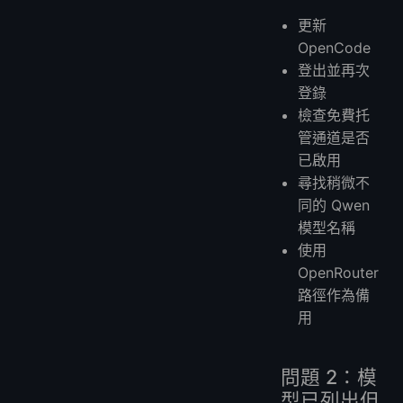
更新
OpenCode
登出並再次
登錄
檢查免費托
管通道是否
已啟用
尋找稍微不
同的 Qwen
模型名稱
使用
OpenRouter
路徑作為備
用
問題 2：模
型已列出但