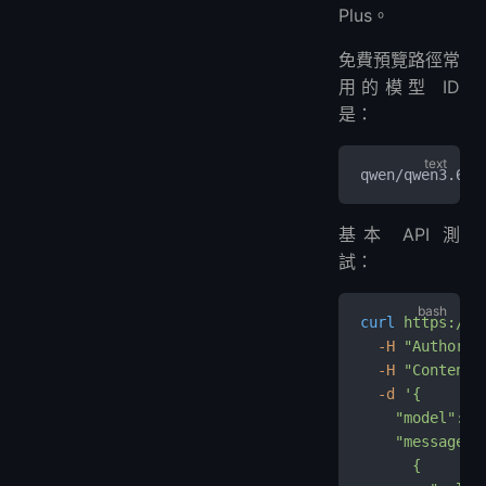
Plus。
免費預覽路徑常
用的模型 ID
是：
qwen/qwen3.6-p
基本 API 測
試：
curl
 https://o
  -H
 "Authoriz
  -H
 "Content-
  -d
 '{
    "model": "
    "messages"
      {