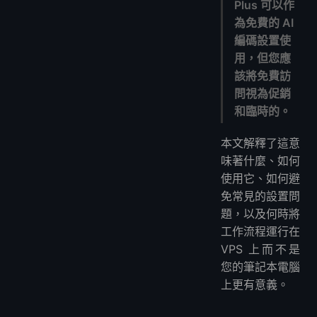
Plus 可以作
我需要 API 密鑰嗎？
為免費的 AI
我可以將 Qwen 3.6 Plus 用於生產嗎？
編碼設置使
Qwen 3.6 Plus 適合編碼嗎？
用，但您應
為什麼我應該為 OpenCode 或 AI 代理使用 VPS？
該將免費訪
您推薦哪個 VPS 用於 AI 代理工作流程？
問視為促銷
我可以在 VPS 上本地運行 Qwen 3.6 Plus 嗎？
和臨時的。
我應該避免向免費 AI 模型發送什麼？
本文解釋了這意
如果免費模型再次消失，我該怎麼辦？
味著什麼、如何
使用它、如何避
免常見的設置問
題，以及何時將
工作流程運行在
VPS 上而不是
您的筆記本電腦
上更有意義。