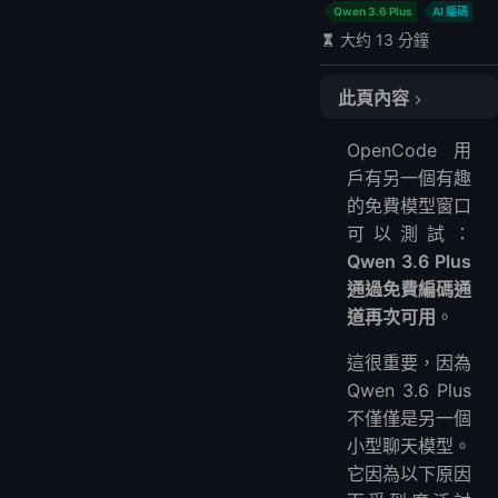
Qwen 3.6 Plus
AI 編碼
大约 13 分鐘
此頁內容
什麼是 OpenCode
OpenCode 用
什麼是 Qwen 3.6 Plus
戶有另一個有趣
為什麼「再次免費」很重要
的免費模型窗口
誰應該嘗試這個設置
可以測試：
步驟教程：在 OpenCode 中使用 Qwen 3.6 Plus
Qwen 3.6 Plus
步驟 1：安裝 OpenCode
通過免費編碼通
道再次可用
。
步驟 2：登錄 OpenCode
步驟 3：查找免費的 Qwen 模型
這很重要，因為
步驟 4：將 Qwen 3.6 Plus 設置為默認模型
Qwen 3.6 Plus
步驟 5：在真實庫上測試
不僅僅是另一個
替代方法：通過 OpenRouter 使用 Qwen 3.6 Plus
小型聊天模型。
Qwen 3.6 Plus 在 OpenCode 中的最佳提示
它因為以下原因
編碼任務的推薦工作流程