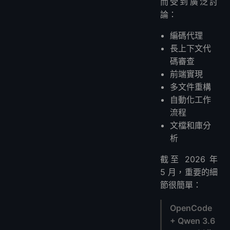
而受到廣泛討
1. 首先請求分析
論：
2. 請求一個小計劃
編碼代理
3. 讓它僅編輯所需的文件
長上下文代
4. 運行測試
碼審查
常見問題及解決方案
前端實現
問題 1：Qwen 3.6 Plus 在 OpenCode 中未出現
多文件重構
問題 2：模型已列出但請求失敗
自動化工作
問題 3：模型速度慢
流程
文檔和庫分
問題 4：上下文溢出
析
何時應將此工作流程轉移到 VPS
推薦的 VPS：LightNode Hermes Agent VPS
截至 2026 年
在 VPS 上運行 AI 代理之前的安全提示
5 月，重要的細
OpenCode x Qwen 3.6 Plus 是否值得
節很簡單：
常見問題解答
OpenCode
OpenCode x Qwen 3.6 Plus 真的免費嗎？
+ Qwen 3.6
我應該尋找什麼模型名稱？