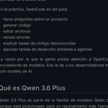
ridad antes de ejecutar agentes de AI en un VPS
En la práctica, OpenCode es útil para:
penCode x Qwen 3.6 Plus?
hacer preguntas sobre un proyecto
generar código
n 3.6 Plus es realmente gratuito?
editar archivos
 modelo debo buscar?
revisar errores
ave API?
explicar bases de código desconocidas
n 3.6 Plus para producción?
ejecutar tareas de desarrollo similares a agentes
s bueno para codificación?
La razón por la que la gente presta atención a OpenCo
a usar un VPS para OpenCode o agentes de AI?
proveedores de modelos. Eso le da a los desarrolladores m
ndas para flujos de trabajo de agentes de AI?
solo modelo de AI.
 Qwen 3.6 Plus localmente en el VPS?
 enviar a modelos de AI gratuitos?
 si el modelo gratuito desaparece nuevamente?
Qué es Qwen 3.6 Plus
Qwen 3.6 Plus es parte de la familia de modelos Qwen d
porque está posicionado para un razonamiento más fuerte,