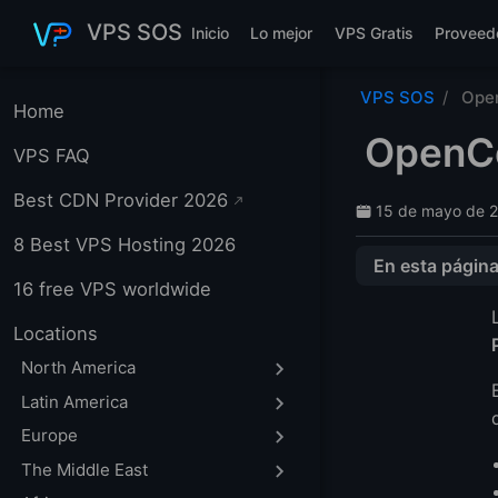
Saltar al contenido principal
VPS SOS
Inicio
Lo mejor
VPS Gratis
Proveed
VPS SOS
Ope
Home
OpenCo
VPS FAQ
Best CDN Provider 2026
15 de mayo de 
8 Best VPS Hosting 2026
En esta págin
16 free VPS worldwide
Qué es OpenCo
Qué es Qwen 3.6
Locations
Por qué "Gratis,
North America
Quién debería pr
Latin America
Tutorial paso a
Europe
Paso 1: Instala
The Middle East
Paso 2: Iniciar 