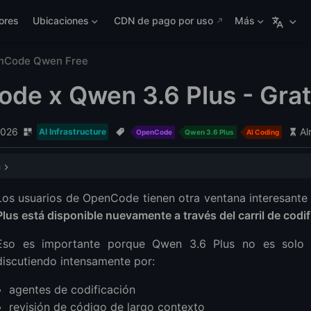
ores
Ubicaciones
CDN de pago por uso
Más
nCode Qwen Free
de x Qwen 3.6 Plus - Grat
2026
Al
AI Infrastructure
OpenCode
Qwen 3.6 Plus
AI Coding
a
de
Los usuarios de OpenCode tienen otra ventana interesante
 Plus
Plus está disponible nuevamente a través del carril de codif
 de nuevo" es importante
Eso es importante porque Qwen 3.6 Plus no es solo 
obar esta configuración
discutiendo intensamente por:
 paso: Usar Qwen 3.6 Plus en OpenCode
r OpenCode
agentes de codificación
sesión en OpenCode
revisión de código de largo contexto