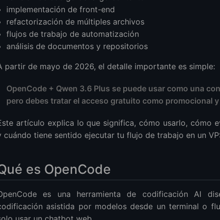
r el modelo gratuito de Qwen
implementación de front-end
onar Qwen 3.6 Plus como el modelo predeterminado
refactorización de múltiples archivos
en un repositorio real
flujos de trabajo de automatización
análisis de documentos y repositorios
vo: Usar Qwen 3.6 Plus a través de OpenRouter
s de indicaciones para Qwen 3.6 Plus en OpenCode
A partir de mayo de 2026, el detalle importante es simple:
 recomendado para tareas de codificación
is primero
OpenCode + Qwen 3.6 Plus se puede usar como una config
ño plan
pero debes tratar el acceso gratuito como promocional y
 solo los archivos necesarios
Este artículo explica lo que significa, cómo usarlo, cómo
as
y cuándo tiene sentido ejecutar tu flujo de trabajo en un VP
es y soluciones
n 3.6 Plus no aparece en OpenCode
Qué es OpenCode
delo está listado pero las solicitudes fallan
odelo es lento
OpenCode es una herramienta de codificación AI dis
bordamiento de contexto
codificación asistida por modelos desde un terminal o flu
mover este flujo de trabajo a un VPS
solo usar un chatbot web.
o: LightNode Hermes Agent VPS