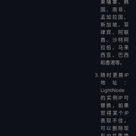
柬埔寨、韩
国、南非、
孟加拉国、
新加坡、菲
律宾、阿联
酋、沙特阿
拉伯、马来
西亚、巴西
和香港等。
随时更换IP
地址：
LightNode
的实例IP可
替换，如果
觉得某个IP
表现不佳，
可以删除现
有IP并更换