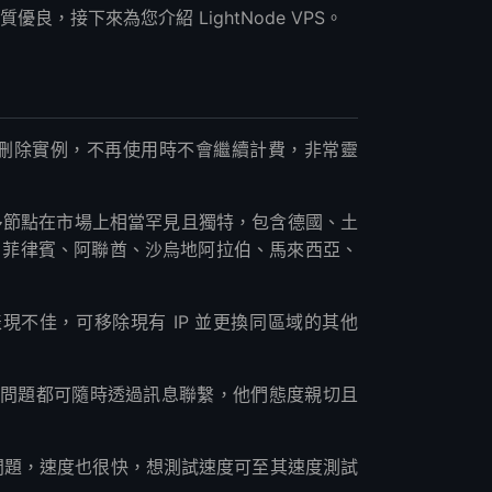
品質優良，接下來為您介紹 LightNode VPS。
隨時刪除實例，不再使用時不會繼續計費，非常靈
點，許多節點在市場上相當罕見且獨特，包含德國、土
、菲律賓、阿聯酋、沙烏地阿拉伯、馬來西亞、
IP 表現不佳，可移除現有 IP 並更換同區域的其他
遇到任何問題都可隨時透過訊息聯繫，他們態度親切且
遇過問題，速度也很快，想測試速度可至其速度測試