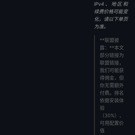
1. 我需要什么VPS规格来运行Hermes代理？
IPv4、地区和
2. 我可以在便宜的VPS上运行Hermes代理吗？
续费价格可能变
3. 为什么使用VPS而不是本地机器？
化，请以下单页
4. Hermes代理需要GPU吗？
为准。
5. 部署需要多长时间？
**联盟披
6. Hermes代理是免费的吗？
露：**本文
最后想法
部分链接为
联盟链接，
我们可能获
得佣金，但
你无需额外
付费。排名
依据安装体
验
（30%）、
可用配置价
值