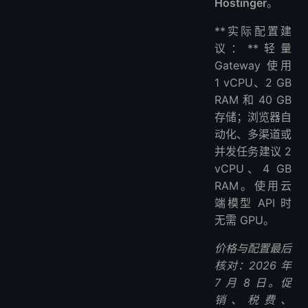
Hostinger
。
缺点
4. DigitalOcean – 最佳开发者生态系统
**实际配置建
推荐理由
议：**轻量
Gateway 使用
优点
1 vCPU、2 GB
缺点
RAM 和 40 GB
5. Vultr – 最佳全球覆盖
存储；浏览器自
推荐理由
动化、多渠道或
优点
并发任务建议 2
缺点
vCPU、4 GB
6. Virtua.Cloud – 最佳Hermes专用VPS
RAM。使用云
推荐理由
端模型 API 时
优点
无需 GPU。
缺点
价格与配置最后
💰 定价比较表
核对：2026 年
如何选择合适的Hermes VPS
7 月 8 日。促
常见问题
销、税费、