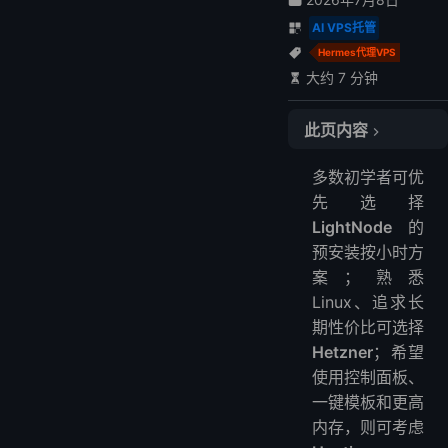
AI VPS托管
Hermes代理VPS
大约 7 分钟
此页内容
1. LightNode – 最佳灵活Hermes VPS（按小时计费）
多数初学者可优
推荐理由
先选择
优点
LightNode
的
缺点
预安装按小时方
2. Hostinger VPS – 最佳初学者友好设置
案；熟悉
推荐理由
Linux、追求长
期性价比可选择
优点
Hetzner
；希望
缺点
使用控制面板、
3. Hetzner – 最佳预算性能选项
一键模板和更高
推荐理由
内存，则可考虑
优点