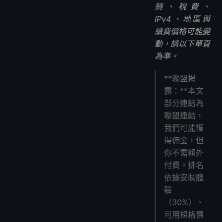
1. 我需要什麼 VPS 規格來運行 Hermes Agent？
銷、稅費、
2. 我可以在便宜的 VPS 上運行 Hermes Agent 嗎？
IPv4、地區與
3. 為什麼要使用 VPS 而不是本地機器？
續費價格可能變
4. Hermes Agent 需要 GPU 嗎？
動，請以下單頁
5. 部署需要多長時間？
為準。
6. Hermes Agent 免費嗎？
**聯盟揭
最後的想法
露：**本文
部分連結為
聯盟連結，
我們可能獲
得佣金，但
你不需額外
付費。排名
依據安裝體
驗
（30%）、
可用規格價