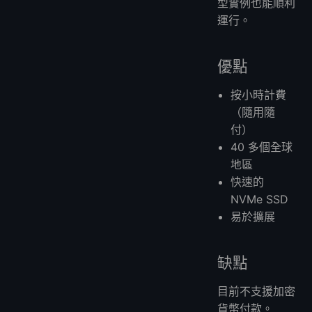
型實例也能順利
運行。
優點
按小時計費
（隨用隨
付）
40 多個全球
地區
快速的
NVMe SSD
易於擴展
缺點
目前不支援加密
貨幣付款。