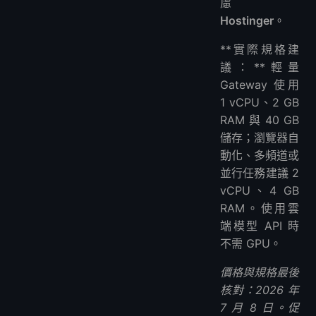
慮
缺點
Hostinger
。
4. DigitalOcean – 最佳開發者生態系統
為什麼我推薦它
**實際規格建
議：**輕量
優點
Gateway 使用
缺點
1 vCPU、2 GB
5. Vultr – 最佳全球覆蓋
RAM 與 40 GB
為什麼我推薦它
儲存；瀏覽器自
優點
動化、多頻道或
缺點
並行任務建議 2
6. Virtua.Cloud – 最佳專為 Hermes 設計的 VPS
vCPU、4 GB
為什麼我推薦它
RAM。使用雲
優點
端模型 API 時
缺點
不需 GPU。
💰 價格比較表
價格與規格最後
如何選擇合適的 Hermes VPS
核對：2026 年
常見問題
7 月 8 日。促