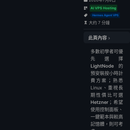
AI VPS Hosting
Hermes Agent VPS
大约 7 分鐘
此頁內容
1. LightNode – 最佳靈活 Hermes VPS（按小時計費）
多數初學者可優
為什麼我推薦它
先選擇
優點
LightNode
的
缺點
預安裝按小時計
2. Hostinger VPS – 最佳初學者友好設置
費方案；熟悉
為什麼我推薦它
Linux、重視長
期性價比可選
優點
Hetzner
；希望
缺點
使用控制面板、
3. Hetzner – 最佳預算性能選擇
一鍵範本與較高
為什麼我推薦它
記憶體，則可考
優點