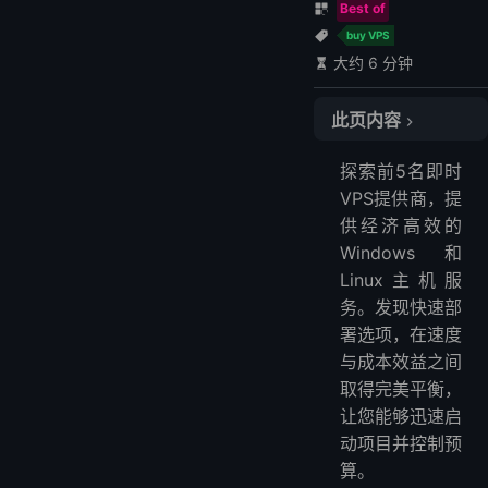
Best of
buy VPS
大约 6 分钟
此页内容
1. LightNode
探索前5名即时
2. VPSServer: $7.99/月
VPS提供商，提
3. Vultr
供经济高效的
4. Ultahost: $7.33
Windows和
5. Cloudzy: $9.95/月
Linux主机服
FAQ
务。发现快速部
署选项，在速度
什么是即时VPS？
与成本效益之间
什么是Windows VPS即时激活？
取得完美平衡，
即时VPS与传统主机方案有何不同？
让您能够迅速启
使用即时VPS主机有哪些好处？
动项目并控制预
更多FAQ
算。
更多VPS