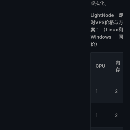
虚拟化。
LightNode 即
时VPS价格与方
案：（Linux和
Windows同
价）
内
CPU
存
1
2
1
2