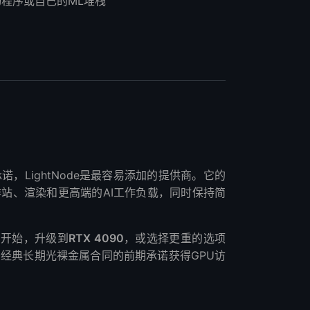
动程序或自己的ML堆栈
，LightNode是最容易添加的提供商。它的
站、渲染和更高端的AI工作负载，同时保持简
0
开始，升级到
RTX 4090
，或选择更重的选项
经典长期光裸金属合同的前期承诺获得GPU访