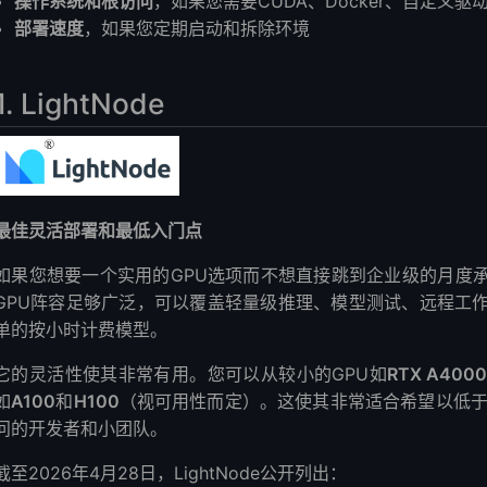
操作系统和根访问
，如果您需要CUDA、Docker、自定义驱
部署速度
，如果您定期启动和拆除环境
1. LightNode
最佳灵活部署和最低入门点
如果您想要一个实用的GPU选项而不想直接跳到企业级的月度承诺
GPU阵容足够广泛，可以覆盖轻量级推理、模型测试、远程工作
单的按小时计费模型。
它的灵活性使其非常有用。您可以从较小的GPU如
RTX A400
如
A100
和
H100
（视可用性而定）。这使其非常适合希望以低于
问的开发者和小团队。
截至2026年4月28日，LightNode公开列出：