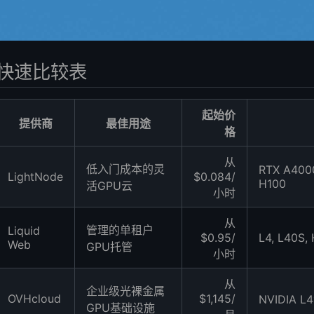
快速比较表
起始价
提供商
最佳用途
格
从
低入门成本的灵
RTX A4000
LightNode
$0.084/
H100
活GPU云
小时
从
管理的单租户
Liquid
$0.95/
L4, L40S,
Web
GPU托管
小时
从
企业级光裸金属
OVHcloud
$1,145/
NVIDIA 
GPU基础设施