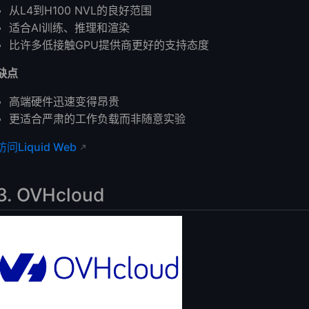
从L4到H100 NVL的良好范围
适合AI训练、推理和渲染
比许多低接触GPU提供商更好的支持态度
缺点
高端硬件迅速变得昂贵
更适合严肃的工作负载而非随意实验
访问Liquid Web
3. OVHcloud