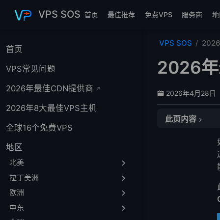
跳至主要內容
VPS SOS
首页
最佳推荐
免费VPS
服务商
地
VPS SOS
20
首页
2026
VPS常见问题
2026年最佳CDN提供商
2026年4月28日
2026年8大最佳VPS主机
此页内容
快速比较表
全球16个免费VPS
选择GPU专用服
地区
1. LightNode
2. Liquid Web
北美
3. OVHcloud
拉丁美洲
4. Hetzner
欧洲
5. HOSTKEY
中东
您应该选择哪个G