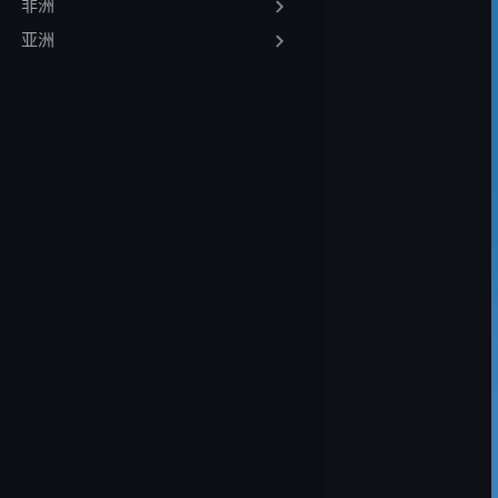
非洲
最后思考
亚洲
常见问题
GPU专用服务器
2026年GPU专
哪种GPU最适合A
哪个提供商最适合
我应该选择按小时