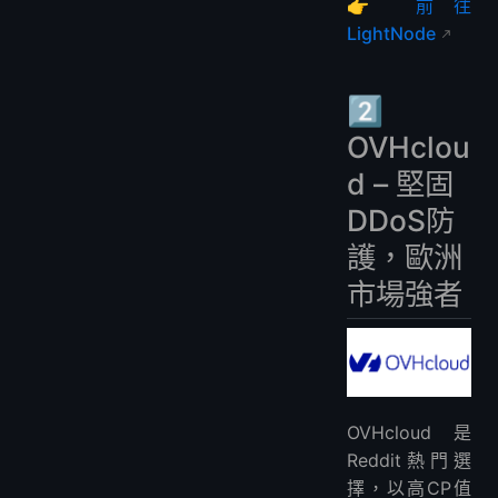
👉
前往
LightNode
2️⃣
OVHclou
d – 堅固
DDoS防
護，歐洲
市場強者
OVHcloud是
Reddit熱門選
擇，以高CP值