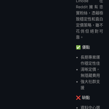
Linode在
Reddit擁有忠
實粉絲，憑藉極
致穩定性和直白
定價策略，雖不
花俏但絕對可
靠。
✅
優點
長期專案運
作穩定性佳
清晰定價，
無隱藏費用
強大社群支
援
❌
缺點
資料中心選