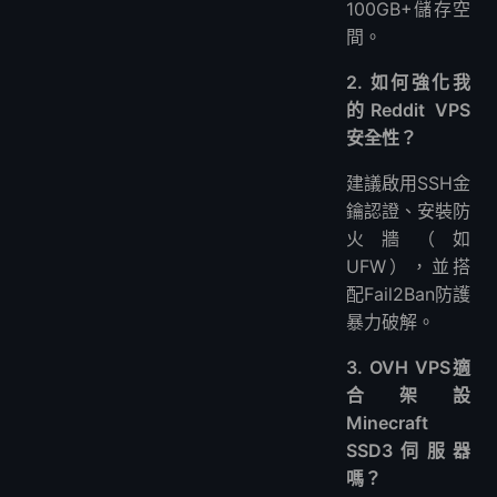
100GB+儲存空
間。
2. 如何強化我
的Reddit VPS
安全性？
建議啟用SSH金
鑰認證、安裝防
火牆（如
UFW），並搭
配Fail2Ban防護
暴力破解。
3. OVH VPS適
合架設
Minecraft
SSD3伺服器
嗎？