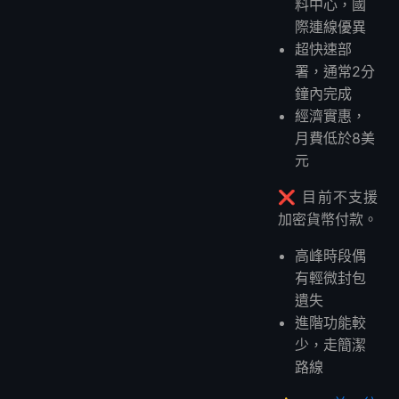
料中心，國
際連線優異
超快速部
署，通常2分
鐘內完成
經濟實惠，
月費低於8美
元
❌ 目前不支援
加密貨幣付款。
高峰時段偶
有輕微封包
遺失
進階功能較
少，走簡潔
路線