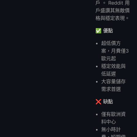
戶。Reddit用
戶盛讚其無敵價
格與穩定表現。
✅
優點
超低價方
案，月費僅3
歐元起
穩定效能與
低延遲
大容量儲存
需求首選
❌
缺點
僅有歐洲資
料中心
無小時計