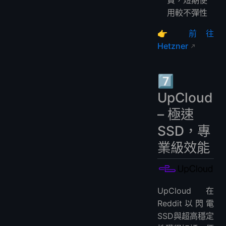
費，短期使
用較不彈性
👉
前往
Hetzner
7️⃣
UpCloud
– 極速
SSD，專
業級效能
UpCloud在
Reddit以閃電
SSD與超高穩定