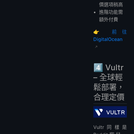
價選項稍高
進階功能需
額外付費
👉
前往
DigitalOcean
4️⃣ Vultr
– 全球輕
鬆部署，
合理定價
Vultr同樣是