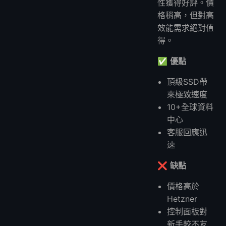
性獲得好評。價
格稍高，但對高
效能需求絕對值
得。
✅
優點
頂級SSD帶
來極致速度
10+全球資料
中心
客服回應迅
速
❌
缺點
價格高於
Hetzner
控制面板對
新手較不友