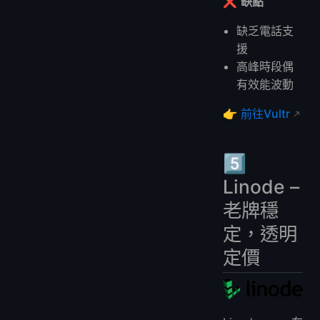
❌
缺點
缺乏電話支
援
高峰時段偶
有效能波動
👉
前往Vultr
5️⃣
Linode –
老牌穩
定，透明
定價