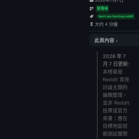
部落格
best vps hosting reddit
大约 4 分鐘
此頁內容
1️⃣ LightNode – 彈性小時計費，40+全球節點
2026 年 7
2️⃣ OVHcloud – 堅固DDoS防護，歐洲市場強者
月 7 日更新:
3️⃣ DigitalOcean – 新手友善，活躍社群
本榜單是
4️⃣ Vultr – 全球輕鬆部署，合理定價
Reddit 常見
5️⃣ Linode – 老牌穩定，透明定價
討論主題的
6️⃣ Hetzner – 歐洲性價比之王
編輯整理，
7️⃣ UpCloud – 極速SSD，專業級效能
並非 Reddit
🔍 常見問答
投票或官方
背書；應在
目標地區短
期測試實際