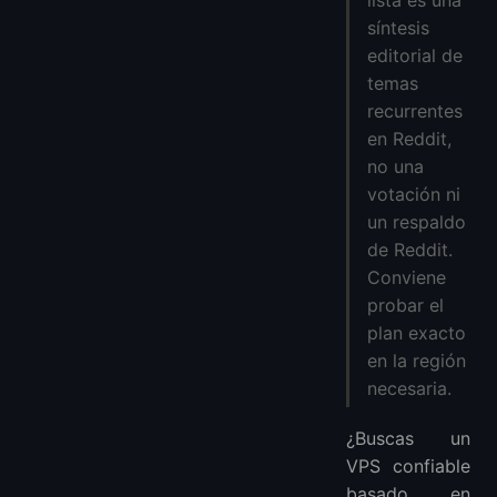
lista es una
5️⃣ Linode – Fiabilidad clásica, precios transparentes
síntesis
6️⃣ Hetzner – El campeón económico de Europa
editorial de
7️⃣ UpCloud – SSD ultrarrápido, rendimiento profesional
temas
🔍 Preguntas frecuentes
recurrentes
en Reddit,
no una
votación ni
un respaldo
de Reddit.
Conviene
probar el
plan exacto
en la región
necesaria.
¿Buscas un
VPS confiable
basado en