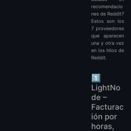
recomendacio
nes de Reddit?
Estos son los
7 proveedores
que aparecen
una y otra vez
en los hilos de
Reddit.
1️⃣
LightNo
de –
Facturac
ión por
horas,