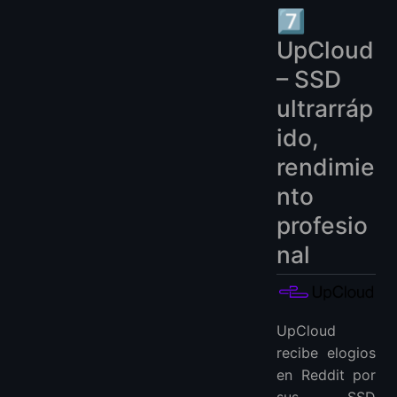
7️⃣
UpCloud
– SSD
ultrarráp
ido,
rendimie
nto
profesio
nal
UpCloud
recibe elogios
en Reddit por