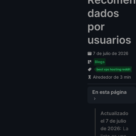
dados
por
usuarios
7 de julio de 2026
Blogs
best vps hosting reddit
Alrededor de 3 min
En esta página
1️⃣ LightNode – Facturación por horas, 40+ ubicaciones globales
Actualizado
2️⃣ OVHcloud – Protección DDoS sólida, fuerte en Europa
el 7 de julio
3️⃣ DigitalOcean – Amigable para principiantes, comunidad activa
de 2026:
La
4️⃣ Vultr – Implementaciones globales fáciles, precios justos