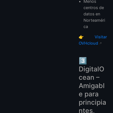
Menos
centros de
datos en
Norteaméri
ca
👉
Visitar
OVHcloud
3️⃣
DigitalO
cean –
Amigabl
e para
principia
ntes,