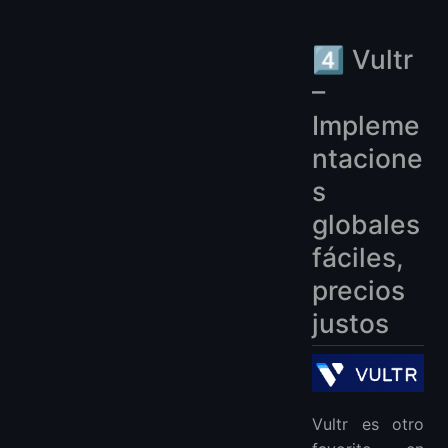
4️⃣ Vultr
–
Impleme
ntacione
s
globales
fáciles,
precios
justos
Vultr es otro