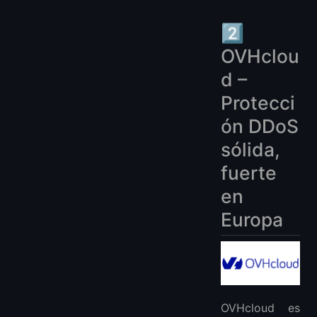
2️⃣
OVHclou
d –
Protecci
ón DDoS
sólida,
fuerte
en
Europa
OVHcloud es