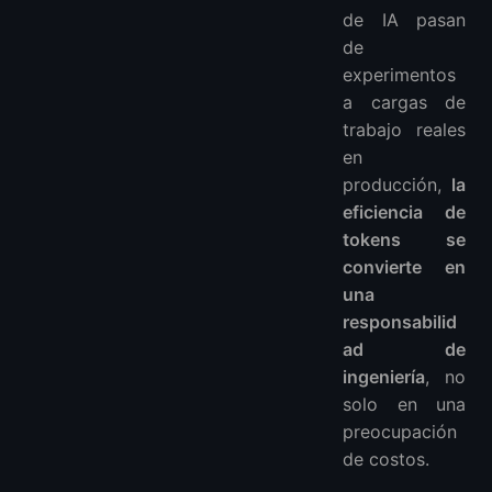
¿Es la eficiencia de tokens más importante que la calidad del modelo?
de IA pasan
de
¿Puede la infraestructura realmente afectar el uso de tokens?
experimentos
a cargas de
trabajo reales
en
producción,
la
eficiencia de
tokens se
convierte en
una
responsabilid
ad de
ingeniería
, no
solo en una
preocupación
de costos.