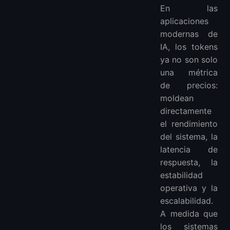
Piensa en Sistemas, No en Prompts
En las
Normaliza los Datos Antes de que Alcancen el Modelo
aplicaciones
Ejemplo: Representación del tiempo
modernas de
Alternativa eficiente:
IA, los tokens
Separa el Razonamiento de la Computación
ya no son solo
Mejor principio de diseño:
una métrica
de precios:
Contexto Compacto, Memoria Persistente
moldean
Estructura más eficiente:
directamente
Diseña Formatos de Mensaje Conscientes de Tokens
el rendimiento
La Infraestructura Permite la Eficiencia de Tokens
del sistema, la
Ahorrar Tokens es un Resultado de Arquitectura
latencia de
Conclusión
respuesta, la
FAQ
estabilidad
¿Qué significa realmente "ahorrar tokens"?
operativa y la
¿Los prompts más cortos siempre ahorran tokens?
escalabilidad.
¿Es realmente útil el tiempo Unix para la optimización de tokens?
A medida que
¿Deberían los sistemas de IA almacenar memoria dentro de los prompts?
los sistemas