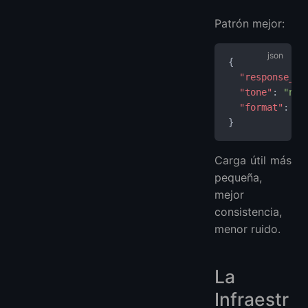
Patrón mejor:
{
  "response_st
  "tone"
: 
"neu
  "format"
: 
"s
}
Carga útil más
pequeña,
mejor
consistencia,
menor ruido.
La
Infraestr