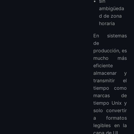
sin
ambigüeda
d de zona
horaria
En sistemas
de
producción, es
mucho más
eficiente
almacenar y
transmitir el
tiempo como
marcas de
tiempo Unix y
solo convertir
a formatos
legibles en la
capa de UI.