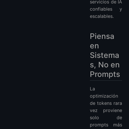
servicios de IA
confiables y
escalables.
Piensa
en
Sistema
s, No en
Prompts
La
optimización
de tokens rara
vez proviene
solo de
prompts más