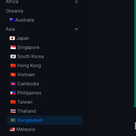
BDIX frente al a
Africa
Resumen de los 
Oceania
1. LightNode: me
🇦🇺Australia
2. XeonBD: alter
Asia
3. Alpha Net: ca
🇯🇵 Japan
4. Dianahost: R
🇸🇬 Singapore
Cómo elegir un 
🇰🇷 South Korea
Preguntas frecu
🇨🇳 Hong Kong
¿Cuál es el mej
🇻🇳 Vietnam
¿Qué es un VPS
🇰🇭 Cambodia
¿Se puede usar
¿Conviene hosti
🇵🇭 Philippines
Guías relacionad
🇨🇳 Taiwan
Registro de actu
🇹🇭 Thailand
🇧🇩 Bangladesh
🇲🇾 Malaysia