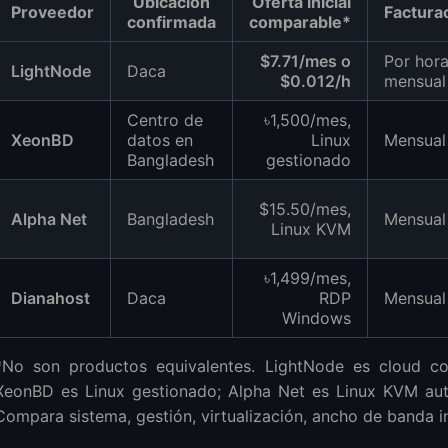
Ubicación
Oferta inicial
Proveedor
Factura
confirmada
comparable*
$7.71/mes o
Por hora
LightNode
Daca
$0.012/h
mensual
Centro de
৳1,500/mes,
XeonBD
datos en
Linux
Mensual
Bangladesh
gestionado
$15.50/mes,
Alpha Net
Bangladesh
Mensual
Linux KVM
৳1,499/mes,
Dianahost
Daca
RDP
Mensual
Windows
*No son productos equivalentes. LightNode es cloud c
XeonBD es Linux gestionado; Alpha Net es Linux KVM au
Compara sistema, gestión, virtualización, ancho de banda in