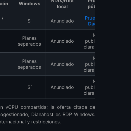
BDIX/ruta
Prueba
ción
Windows
local
pública
 /
Prueba de
Sí
Anunciado
Daca
No
Planes
Anunciado
publicada
separados
claramente
No
Planes
Anunciado
publicada
separados
claramente
No
Sí
Anunciado
publicada
claramente
on vCPU compartida; la oferta citada de
togestionado; Dianahost es RDP Windows.
ternacional y restricciones.