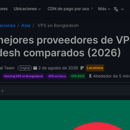
ores
Ubicaciones
CDN de pago por uso
Más
aciones
Asia
VPS en Bangladesh
mejores proveedores de VP
desh comparados (2026)
al Team
2 de agosto de 2026
Locations
Original
Alrededor de 5 min
Hosting VPS en Bangladesh
VPS en Daca
VPS BDIX
a
 VPS en Bangladesh
ndamos LightNode
los proveedores