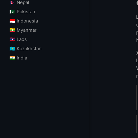
🇳🇵 Nepal
🇵🇰 Pakistan
🇮🇩 Indonesia
🇲🇲 Myanmar
🇱🇦 Laos
🇰🇿 Kazakhstan
🇮🇳 India