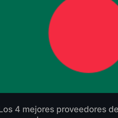
ncho de banda internacional
proveedores
jor VPS general
nativa Linux gestionada
tálogo local Linux y Windows
DP Windows económico
VPS en Bangladesh
entes sobre VPS en Bangladesh
or VPS en Bangladesh?
 BDIX?
 Windows?
ng gestionado o autogestionado?
as
alización
Los 4 mejores proveedores d