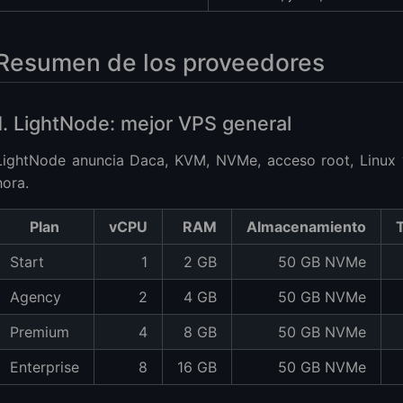
Resumen de los proveedores
1. LightNode: mejor VPS general
LightNode anuncia Daca, KVM, NVMe, acceso root, Linux 
hora.
Plan
vCPU
RAM
Almacenamiento
Start
1
2 GB
50 GB NVMe
Agency
2
4 GB
50 GB NVMe
Premium
4
8 GB
50 GB NVMe
Enterprise
8
16 GB
50 GB NVMe