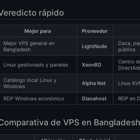
Veredicto rápido
Mejor para
Proveedor
Mejor VPS general en
Daca, pa
LightNode
Bangladesh
pública
Centro d
Linux gestionado y paneles
XeonBD
DirectAd
Catálogo local Linux y
Alpha Net
Linux KV
Windows
RDP Windows económico
Dianahost
RDP en D
Comparativa de VPS en Banglades