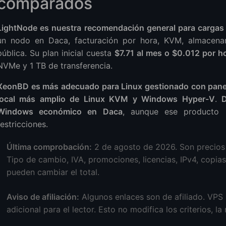
comparados
LightNode es nuestra recomendación general para cargas
un nodo en Daca, facturación por hora, KVM, almacen
pública. Su plan inicial cuesta
$7.71 al mes o $0.012 por h
NVMe y 1 TB de transferencia.
XeonBD es más adecuado para Linux gestionado con panel
local más amplio de Linux KVM y Windows Hyper-V
.
Windows económico en Daca
, aunque ese producto 
restricciones.
Última comprobación:
2 de agosto de 2026. Son precios 
Tipo de cambio, IVA, promociones, licencias, IPv4, copia
pueden cambiar el total.
Aviso de afiliación:
Algunos enlaces son de afiliado. VPS 
adicional para el lector. Esto no modifica los criterios, l