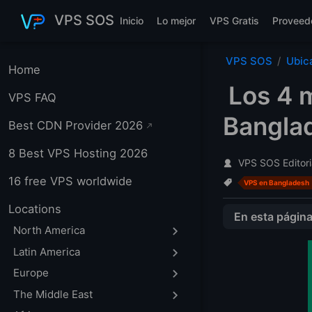
Saltar al contenido principal
VPS SOS
Inicio
Lo mejor
VPS Gratis
Proveed
VPS SOS
Ubic
Home
Los 4 
VPS FAQ
Bangla
Best CDN Provider 2026
8 Best VPS Hosting 2026
VPS SOS Editori
16 free VPS worldwide
VPS en Bangladesh
Locations
En esta págin
North America
Veredicto rápido
Latin America
Comparativa de
Europe
Por qué recome
The Middle East
Cómo evaluamos 