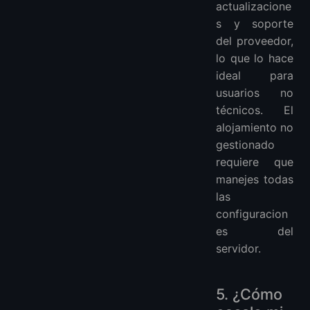
actualizacione
s y soporte
del proveedor,
lo que lo hace
ideal para
usuarios no
técnicos. El
alojamiento no
gestionado
requiere que
manejes todas
las
configuracion
es del
servidor.
5. ¿Cómo