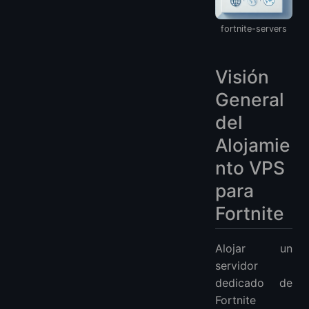
2. RackNerd: Opción Confiable de Nivel Medio
fortnite-servers
3. Cloudzy: Alojamiento VPS Gestionado
4. VPSServer: Alojamiento VPS de Alta Capacidad
Visión
Preguntas Frecuentes
1. ¿Qué recursos se requieren para alojar un servidor de Fortnite?
General
2. ¿Puedo alojar un servidor de Fortnite en Linux?
del
3. ¿Cómo minimizo la latencia para el alojamiento de Fortnite?
Alojamie
4. ¿Cuál es la diferencia entre el alojamiento VPS gestionado y no gestionado?
nto VPS
5. ¿Cómo escalo mi VPS a medida que crece el número de jugadores?
6. ¿Son mejores los planes de facturación mensual o por hora?
para
Más Preguntas Frecuentes
Fortnite
Alojar un
servidor
dedicado de
Fortnite