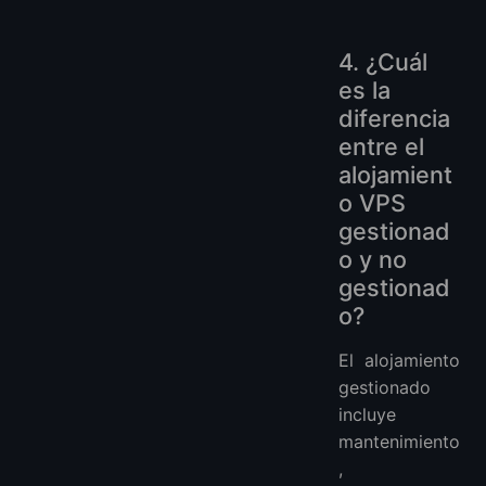
4. ¿Cuál
es la
diferencia
entre el
alojamient
o VPS
gestionad
o y no
gestionad
o?
El alojamiento
gestionado
incluye
mantenimiento
,