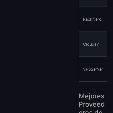
RackNerd
Cloudzy
VPSServer
Mejores
Proveed
ores de