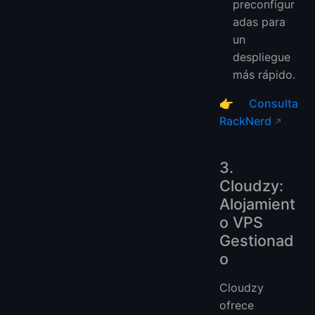
preconfigur
adas para
un
despliegue
más rápido.
👉
Consulta
RackNerd
3.
Cloudzy:
Alojamient
o VPS
Gestionad
o
Cloudzy
ofrece