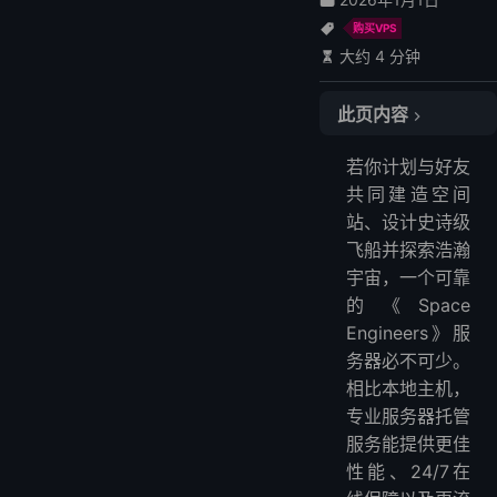
购买VPS
大约 4 分钟
此页内容
🏆 快速对比表
若你计划与好友
1. LightNode – 高性能与灵活计费
共同建造空间
2. GTXGaming – 玩家首选品牌
站、设计史诗级
3. HostHavoc – 高稳定性保障
飞船并探索浩瀚
4. GPortal – 新手友好提供免费试用
宇宙，一个可靠
5. Nitrado – 全平台兼容
的《Space
Engineers》服
6. Streamline Servers – 全球节点配TCAdmin
务器必不可少。
🔍 总结建议
相比本地主机，
❓ 常见问题
专业服务器托管
1. 能否自建Space Engineers服务器？
服务能提供更佳
2. 最佳游戏服务器托管服务是哪家？
性能、24/7在
3. Space Engineers服务器需要多少内存？