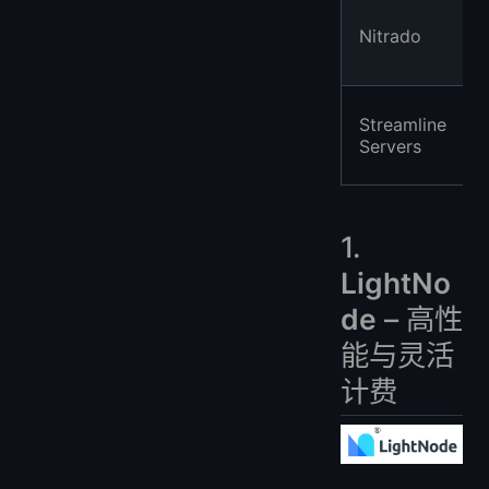
Nitrado
Streamline
Servers
1.
LightNo
de
– 高性
能与灵活
计费