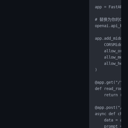
app = FastAPI(
# 替换为你的Open
openai.api_key
app.add_middle
    CORSMiddle
    allow_orig
    allow_meth
    allow_head
)
@app.get("/")
def read_root(
    return {"s
@app.post("/ch
async def chat
    data = awa
    prompt = d