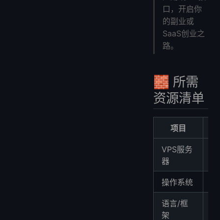
口，开启你
的副业或
SaaS创业之
路。
🧱 所需
资源清单
项目
VPS服务
Li
Di
器
Ub
操作系统
语言/框
Py
+ 
架