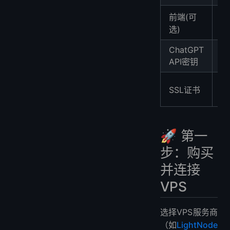
前端(可
Ch
Vi
选)
ChatGPT
或
API密钥
Op
用
SSL证书
置
🚀 第一
步：购买
并连接
VPS
选择VPS服务商
（如
LightNode