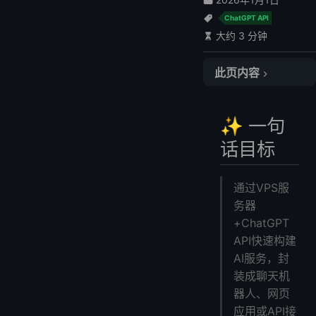
ChatGPT API
大约 3 分钟
此页内容
✨ 一句话目标
🧱 所需资源清单
✨ 一句
🚀 第一步：购买并连接VPS
话目标
🛠 第二步：构建ChatGPT封装API(FastAPI版)
🌐 第三步：绑定域名与HTTPS(可选)
通过VPS服
🧩 第四步：封装成实际产品
务器
💰 变现模式参考
+ChatGPT
⏱️ 预计部署耗时
API快速构建
✅ 常见问题解答
AI服务，封
🔚 结语
装成聊天机
器人、网页
应用或API接