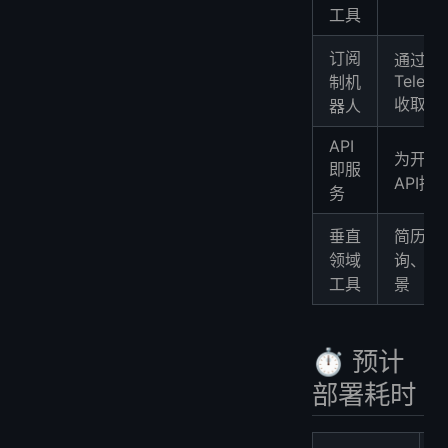
工具
订阅
通过
Telegr
制机
收取月
器人
API
为开发
即服
API接
务
垂直
简历优
领域
询、翻
工具
景
⏱️ 预计
部署耗时