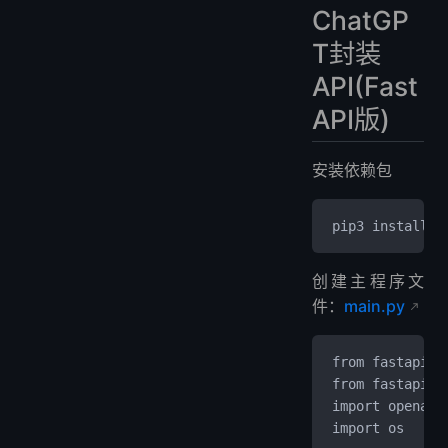
ChatGP
T封装
API(Fast
API版)
安装依赖包
pip3 install f
创建主程序文
件：
main.py
from fastapi i
from fastapi.m
import openai
import os