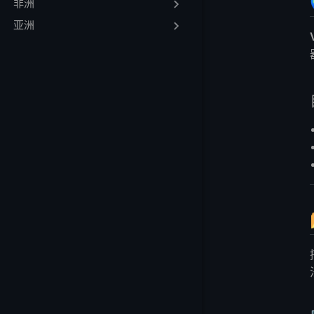
非洲
📥 Valheim专
亚洲
💻 服务器硬件需
💬 Valheim服务
🧠 常见问题解答