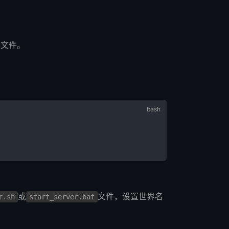
器文件。
或
文件，设置世界名
r.sh
start_server.bat