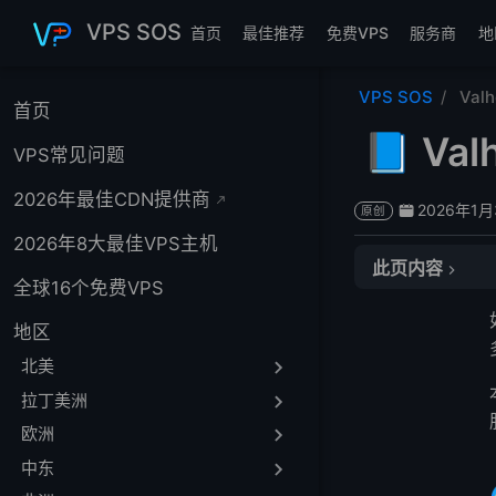
跳至主要內容
VPS SOS
首页
最佳推荐
免费VPS
服务商
地
VPS SOS
Va
首页
📘 V
VPS常见问题
2026年最佳CDN提供商
2026年1
原创
2026年8大最佳VPS主机
此页内容
全球16个免费VPS
🌍 什么是Valh
地区
自建专用服务器的
📂 Valheim
北美
🖥️ 在Steam平台
拉丁美洲
🍏 在Mac平台搭
欧洲
🎮 在Xbox平台
中东
🖥️ 在Linux平台