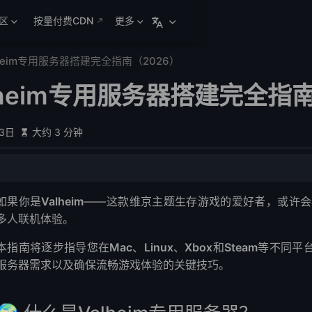
区
按量付费CDN
更多
lheim专用服务器搭建完全指南（2026）
alheim专用服务器搭建完全指
月3日
大约 3 分钟
eim专用服务器？
如果你是
Valheim
——这款维京主题生存游戏的爱好者，或许会
优势：
多人联机体验。
专用服务器配置流程
本指南将逐步指导您在
Mac
、
Linux
、
Xbox
和
Steam
等不同平
搭建（Windows/Linux）
服务器需求以及确保流畅游戏体验的关键技巧。
建
搭建
搭建