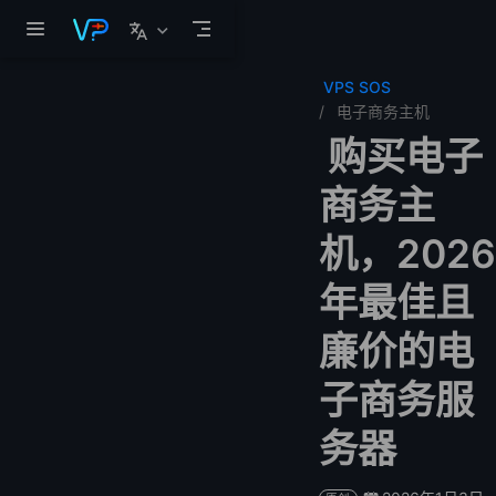
跳至主要內容
VPS SOS
电子商务主机
购买电子
商务主
机，2026
年最佳且
廉价的电
子商务服
务器