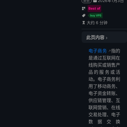
2026年1月3日
原创
Best of
buy VPS
大约 6 分钟
此页内容
比较最佳电子商务VPS提供商
电子商务
指的
1. Hostinger
是通过互联网在
Hostinger电子商务主机价格与方案
线购买或销售产
Hostinger电子商务主机特点：
品的服务或活
2. LightNode
动。电子商务利
LightNode VPS价格与方案：
用了移动商务、
电子资金转账、
LightNode VPS主机特点：
供应链管理、互
3. GoDaddy
联网营销、在线
GoDaddy电子商务主机价格与方案
交易处理、电子
GoDaddy电子商务主机特点：
数据交换
常见问题