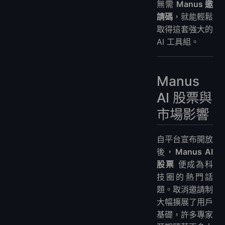
無需
Manus 邀
請碼
，就能輕鬆
取得這套強大的
AI 工具組。
Manus
AI 股票與
市場影響
自平台宣布開放
後，
Manus AI
股票
便成為科
技圈的熱門話
題。取消邀請制
大幅擴展了用戶
基礎，許多專家