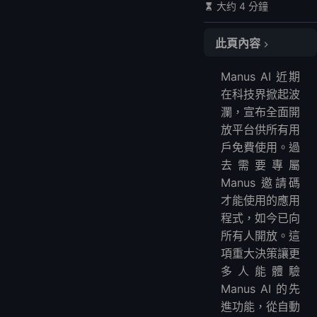
大约 4 分鐘
此頁內容
什麼是 Manus AI？
Manus AI 近期
Manus AI 核心功能：
在科技界掀起波
如何開始使用 Manus AI
瀾，宣布全面開
Manus AI 股票與市場影響
放平台供所有用
LightNode：Manus AI 的理想 VPS 解決方案
戶免費使用。過
常見問答
去需要專屬
Manus 邀請碼
1. Manus 是什麼意思？
才能使用的應用
2. Manus AI 能做什麼？
程式，如今已向
3. 解剖學中的 Manus 指什麼？
所有人開放。這
4. Manus 是中國公司嗎？
項重大決策讓更
結語
多人能體驗
Manus AI 的先
進功能，從自動