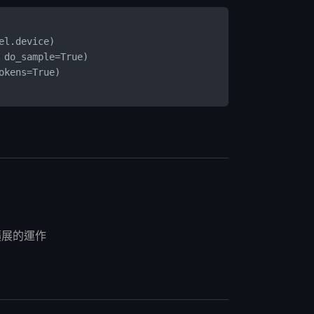
el.device)
 do_sample=True)
okens=True)
擴展的運作