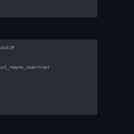
usalLM
ust_remote_code=True)