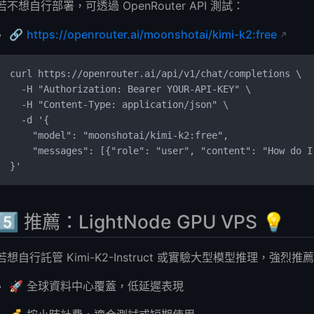
若不想自行部署，可透過 OpenRouter API 測試：
🔗
https://openrouter.ai/moonshotai/kimi-k2:free
curl https://openrouter.ai/api/v1/chat/completions \
  -H "Authorization: Bearer YOUR-API-KEY" \
  -H "Content-Type: application/json" \
  -d '{
    "model": "moonshotai/kimi-k2:free",
    "messages": [{"role": "user", "content": "How do I
}'
5️⃣ 推薦：LightNode GPU VPS 💡
若想自行託管 Kimi-K2-Instruct 或實驗大型模型推理，強烈推薦 Li
🚀 全球資料中心覆蓋，低延遲表現