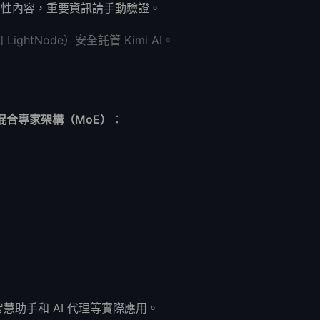
或誤導性內容，重要資訊請手動驗證。
 LightNode）安全託管 Kimi AI。
混合專家架構（MoE）
：
助手和 AI 代理等實際應用。