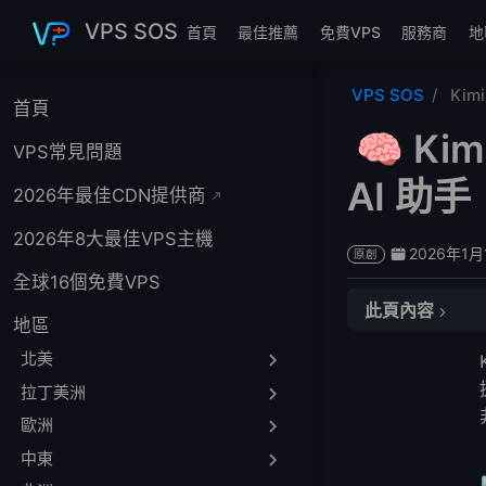
跳至主要內容
VPS SOS
首頁
最佳推薦
免費VPS
服務商
地
VPS SOS
Kimi
首頁
🧠 Ki
VPS常見問題
AI 助手
2026年最佳CDN提供商
2026年8大最佳VPS主機
2026年1月
原創
全球16個免費VPS
此頁內容
地區
1️⃣ 什麼是 Kimi-K
北美
2️⃣ 快速部署步
拉丁美洲
📦 環境設置
歐洲
⬇️ 從 Huggin
中東
🧪 範例推理