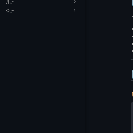
非洲
3️⃣ 部署建議與
4️⃣ 免費線上試用
亞洲
5️⃣ 推薦：LightN
❓ 常見問題
🔐 使用 Kimi A
🧠 什麼是 Kimi K