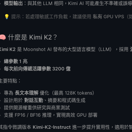
模型輸出
：與其他 LLM 相同，Kimi AI 可能產生不準確
💡 提示：若處理敏感工作負載，建議使用
私有 GPU VPS
（如
🧠 什麼是 Kimi K2？
Kimi K2
是 Moonshot AI 發布的大型語言模型（LLM），採用
總參數 1 兆
每次前向傳遞活躍參數 3200 億
主要特點：
專為
長文本理解
優化（最高 128K tokens）
設計用於
對話互動
、摘要和程式碼生成
提供開源權重供研究與商業測試
支援 FP16 / BF16 推理，實現高效 GPU 部署
其指令微調版本
Kimi-K2-Instruct
進一步提升實用性，適用於智慧