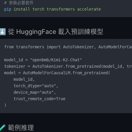
# 安裝必要套件
pip
 install
 torch
 transformers
 accelerate
⬇️ 從 HuggingFace 載入預訓練模型
from transformers import AutoTokenizer, AutoModelForCa
model_id = "openbmb/Kimi-K2-Chat"
tokenizer = AutoTokenizer.from_pretrained(model_id, tr
model = AutoModelForCausalLM.from_pretrained(
    model_id,
    torch_dtype="auto",
    device_map="auto",
    trust_remote_code=True
)
🧪 範例推理