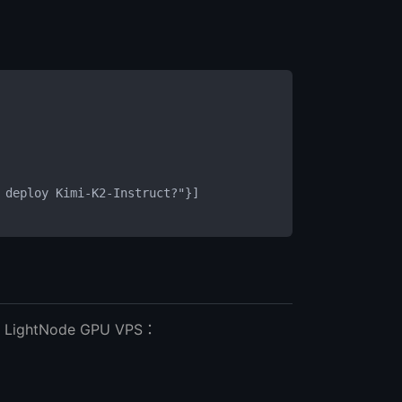
 deploy Kimi-K2-Instruct?"}]
ghtNode GPU VPS：