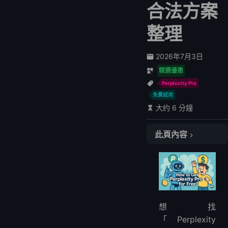
合法方案
整理
2026年7月3日
精選優惠
Perplexity Pro
免費試用
大约 6 分鐘
此頁內容
快速結論
PayPal / Venmo 免費一年優惠還有效嗎？
目前可以合法免費使用的方式
1. 使用 Perplexity 免費版
想找
2. 驗證學生身分
「Perplexity
3. 查看官方合作夥伴促銷