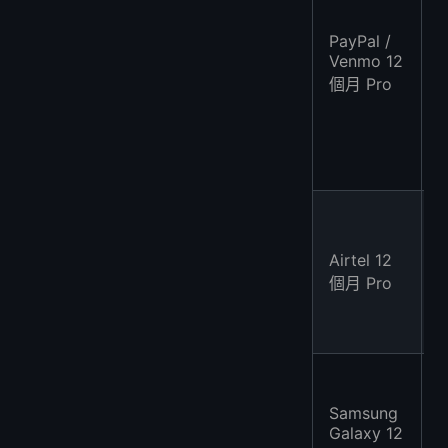
PayPal /
Venmo 12
個月 Pro
Airtel 12
2
0
個月 Pro
Samsung
2
Galaxy 12
1