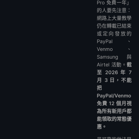
Pro 免費一年」
4. 使用帳號內明確顯示的試用
的人要先注意：
如何避免試用結束後被收費
網路上大量教學
過期優惠為什麼仍出現在搜尋結果？
仍在轉載已結束
FAQ
或定向發放的
2026 年可以免費使用 Perplexity Pro 一年嗎？
PayPal、
PayPal App 沒有顯示 Perplexity 優惠怎麼辦？
Venmo、
Airtel 的 Perplexity Pro 優惠還能領嗎？
Samsung 與
Samsung Galaxy 免費一年還有效嗎？
Airtel 活動。
截
Perplexity 免費版值得用嗎？
至 2026 年 7
月 3 日，不能
可以購買網路上的低價兌換碼嗎？
把
總結
PayPal/Venmo
免費 12 個月視
為所有新用戶都
能領取的常態優
惠。