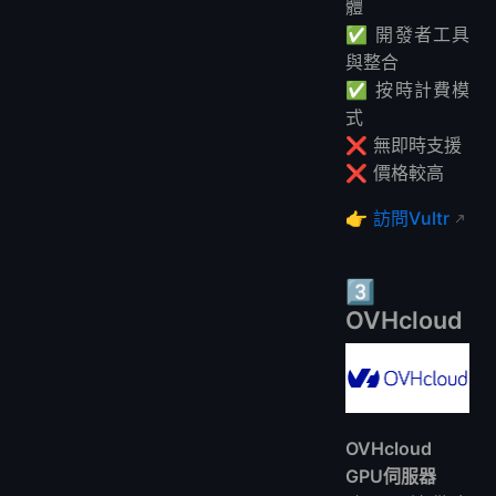
體
✅ 開發者工具
與整合
✅ 按時計費模
式
❌ 無即時支援
❌ 價格較高
👉
訪問Vultr
3️⃣
OVHcloud
OVHcloud
GPU伺服器