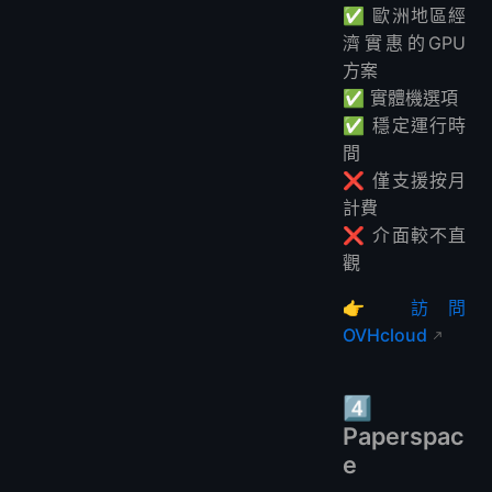
✅ 歐洲地區經
濟實惠的GPU
方案
✅ 實體機選項
✅ 穩定運行時
間
❌ 僅支援按月
計費
❌ 介面較不直
觀
👉
訪問
OVHcloud
4️⃣
Paperspac
e