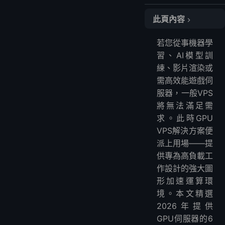
此頁內容
🔍 比較表格
若您從事機器學
1️⃣ LightNode
習、AI模型訓
2️⃣ Vultr
練、影片渲染或
3️⃣ OVHcloud
需高效能遊戲伺
4️⃣ Paperspace
服器，一般VPS
5️⃣ Genesis Cloud
將無法滿足需
求。此時GPU
6️⃣ Lambda
VPS解決方案便
❓ 常見問題
派上用場——提
能在GPU上運行伺服器嗎？
供專為高負載工
GPU伺服器月租費多少？
作設計的強大圖
什麼是GPU主機？
形加速運算環
為何GPU伺服器這麼貴？
境。本文精選
架設Minecraft伺服器需要GPU嗎？
2026年提供
哪家GPU VPS最適合AI訓練？
GPU伺服器的6