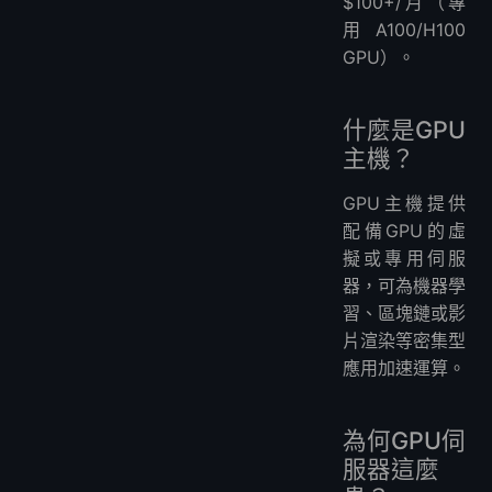
$100+/月（專
用A100/H100
GPU）。
什麼是GPU
主機？
GPU主機提供
配備GPU的虛
擬或專用伺服
器，可為機器學
習、區塊鏈或影
片渲染等密集型
應用加速運算。
為何GPU伺
服器這麼