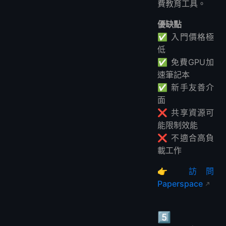
費教育工具。
優缺點
✅ 入門價格極
低
✅ 免費GPU加
速筆記本
✅ 新手友善介
面
❌ 共享資源可
能限制效能
❌ 不適合高負
載工作
👉
訪問
Paperspace
5️⃣