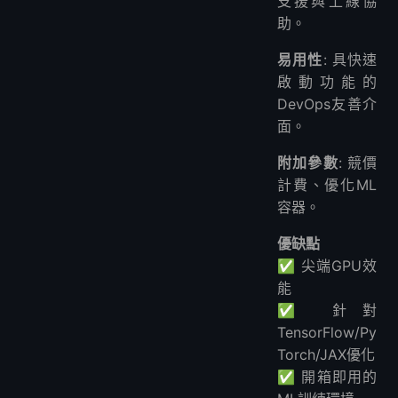
支援與上線協
助。
易用性
: 具快速
啟動功能的
DevOps友善介
面。
附加參數
: 競價
計費、優化ML
容器。
優缺點
✅ 尖端GPU效
能
✅ 針對
TensorFlow/Py
Torch/JAX優化
✅ 開箱即用的