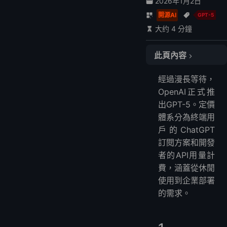
2026年1月2日
開源AI
GPT-5
大约 4 分鐘
此頁內容
1. ChatGPT訂閱方案
經過漫長等待，
2. 開發者API定價
OpenAI正式推
3. 功能+價格綜合對照表
出GPT-5。定價
4. 各版本性能與適用場景
體系分為終端用
5. 與前代模型及競品價格對比
戶的ChatGPT
6. 選擇建議
訂閱方案和開發
者的API用量計
7. 性能與定價雷達圖
費，涵蓋從休閒
常見問答
使用到企業部署
1. GPT-5可以免費使用嗎？
的需求。
2. GPT-5與GPT-5專業版有何區別？
3. 哪個GPT-5 API版本最划算？
4. 能否根據專案切換不同API版本？