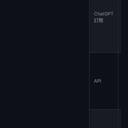
ChatGPT
專
訂閱
版
G
5
API
準