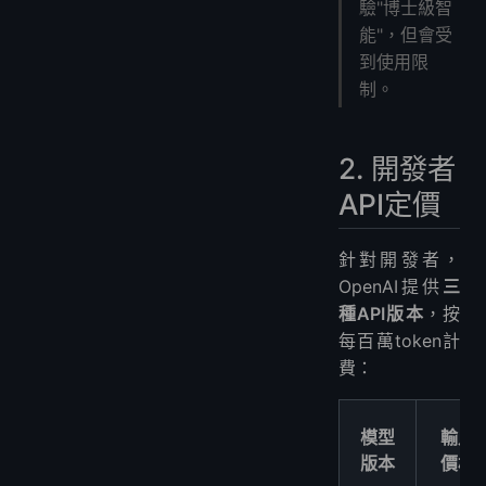
驗"博士級智
能"，但會受
到使用限
制。
2. 開發者
API定價
針對開發者，
OpenAI提供
三
種API版本
，按
每百萬token計
費：
模型
輸入
版本
價格