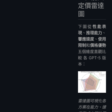
定價雷達
圖
下圖從
性能表
現
、
推理能力
、
響應速度
、
使用
限制
和
價格優勢
五個維度直觀比
較各GPT-5版
本：
雷達圖可視化各
方案在能力、速