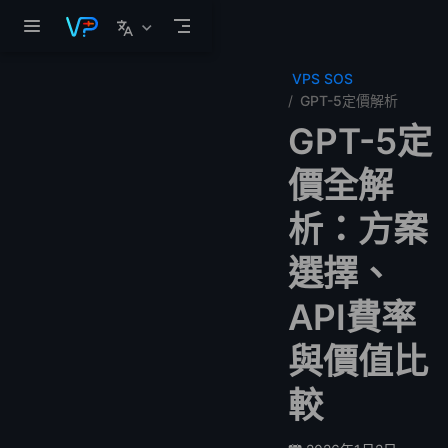
跳至主要內容
VPS SOS
GPT-5定價解析
GPT-5定
價全解
析：方案
選擇、
API費率
與價值比
較