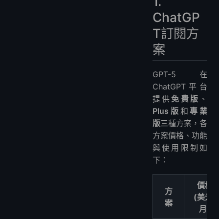
1.
5. GPT-5支援多模態輸入嗎？
ChatGP
6. API的快取折扣如何運作？
T訂閱方
案
GPT-5在
ChatGPT平台
提供
免費版
、
Plus版
和
專業
版
三種方案，各
方案價格、功能
與使用限制如
下：
價格
方
(美元/
案
月)