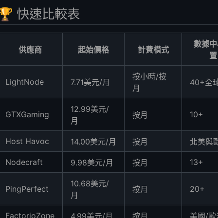
🏆 快速比較表
數據中
供應商
起始價格
計費模式
置
按小時/按
LightNode
7.71美元/月
40+全
月
12.99美元/
GTXGaming
10+
按月
月
Host Havoc
14.00美元/月
按月
北美與
Nodecraft
13+
9.98美元/月
按月
10.68美元/
PingPerfect
20+
按月
月
FactorioZone
4.99美元/月
按月
美國/歐