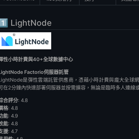
1️⃣ LightNode
彈性小時計費與40+全球數據中心
LightNode Factorio伺服器託管
LightNode是彈性雲端託管供應商，憑藉小時計費與龐大全球網
可在2分鐘內快速部署伺服器並按需擴容，無論是臨時多人連線
綜合評分
: 4.8
價格
: 4.8
功能
: 4.9
效能
: 4.8
支援
: 4.7
易用性
: 4.8