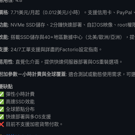
價格
: 7.71美元/月起（0.012美元/小時）。支援信用卡、Pay
功能
: NVMe SSD儲存、2分鐘快速部署、自訂OS映像、roo
效能
: 搭載SSD儲存與40+地區數據中心（北美/歐洲/亞洲），
支援
: 24/7工單支援與詳盡的Factorio設定指南。
易用性
: 直覺化介面，提供快速伺服器部署與OS重裝選項。
附加參數－小時計費與全球覆蓋
: 適合測試或動態使用需求，可
優缺點
✅ 彈性小時計費
✅ 高速SSD效能
✅ 全球節點分布
✅ 快速部署與多OS支援
❌ 目前不支援加密貨幣付款。