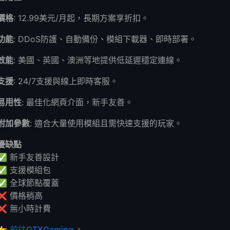
價格
: 12.99美元/月起，長期方案享折扣。
功能
: DDoS防護、自動備份、模組下載器、即時部署。
效能
: 美國、英國、澳洲等地提供低延遲穩定連線。
支援
: 24/7支援與線上即時客服。
易用性
: 最佳化網頁介面，新手友善。
附加參數
: 適合大量使用模組且需快速支援的玩家。
優缺點
✅ 新手友善設計
✅ 支援模組包
✅ 全球節點覆蓋
❌ 價格稍高
❌ 無小時計費
👉
前往GTXGaming