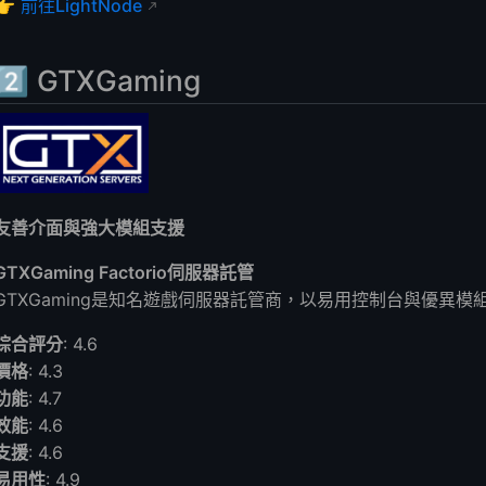
👉
前往LightNode
2️⃣ GTXGaming
友善介面與強大模組支援
GTXGaming Factorio伺服器託管
GTXGaming是知名遊戲伺服器託管商，以易用控制台與優異模
綜合評分
: 4.6
價格
: 4.3
功能
: 4.7
效能
: 4.6
支援
: 4.6
易用性
: 4.9