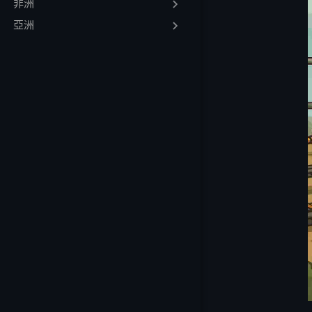
非洲
🧠 常見問答
亞洲
哪家Factorio
如何架設Factor
Factorio伺服
FactorioZon