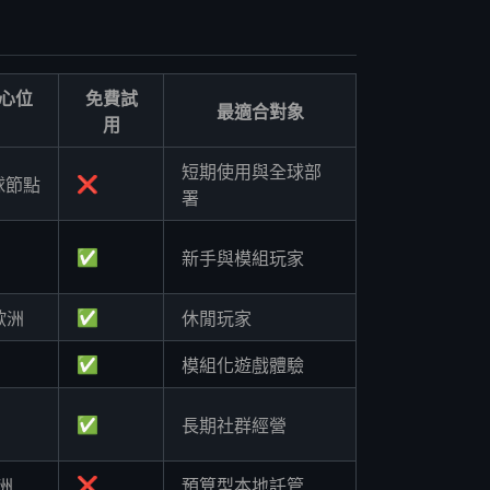
心位
免費試
最適合對象
用
短期使用與全球部
❌
球節點
署
✅
新手與模組玩家
✅
歐洲
休閒玩家
✅
模組化遊戲體驗
✅
長期社群經營
❌
洲
預算型本地託管