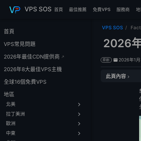
跳至主要內容
VPS SOS
首頁
最佳推薦
免費VPS
服務商
地
VPS SOS
Fac
首頁
2026
VPS常見問題
2026年最佳CDN提供商
2026年1
原創
2026年8大最佳VPS主機
此頁內容
全球16個免費VPS
🏆 快速比較表
地區
1️⃣ LightNode
2️⃣ GTXGaming
北美
3️⃣ Host Havoc
拉丁美洲
4️⃣ Nodecraft
歐洲
5️⃣ PingPerfect
中東
6️⃣ FactorioZone