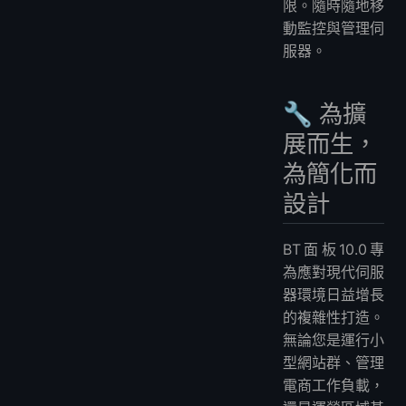
限。隨時隨地移
動監控與管理伺
服器。
🔧 為擴
展而生，
為簡化而
設計
BT面板10.0專
為應對現代伺服
器環境日益增長
的複雜性打造。
無論您是運行小
型網站群、管理
電商工作負載，