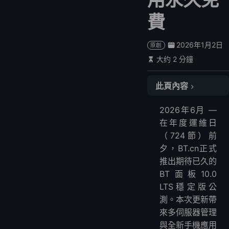
費
2026年1月2日
原創
大约 2 分鐘
此頁內容
🎉 BT面板10.0有哪些新功能？
2026年6月 —
1. 多節點伺服器管理
在年度運維日
2. 一鍵負載均衡部署
（724節）前
3. MySQL主從複製監控
夕，BT.cn正式
4. BT手機應用永久免費
推出期待已久的
🔧 為擴展而生，為簡化而設計
BT面板10.0
LTS穩定版公
📌 立即試用
測。本次更新帶
🚀 結語
來多伺服器管理
與全新手機應用