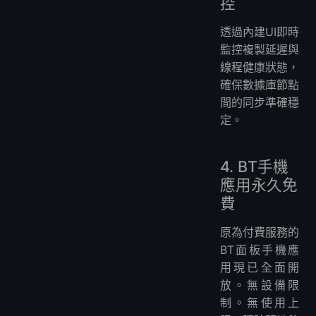
控
透過內建UI即時
監控複製延遲與
線程健康狀態，
確保數據庫節點
間的同步準確穩
定。
4. BT手機
應用永久免
費
原為付費服務的
BT面板手機應
用現已全面開
放。無設備限
制。無使用上